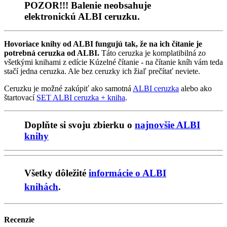
POZOR!!! Balenie neobsahuje
elektronickú ALBI ceruzku.
Hovoriace knihy od ALBI fungujú tak, že na ich čítanie je
potrebná ceruzka od ALBI.
Táto ceruzka je komplatibilná zo
všetkými knihami z edície Kúzelné čítanie - na čítanie kníh vám teda
stačí jedna ceruzka. Ale bez ceruzky ich žiaľ prečítať neviete.
Ceruzku je možné zakúpiť ako samotná
ALBI ceruzka
alebo ako
štartovací
SET ALBI ceruzka + kniha
.
Doplňte si svoju zbierku o
najnovšie ALBI
knihy
Všetky dôležité
informácie o ALBI
knihách
.
Recenzie