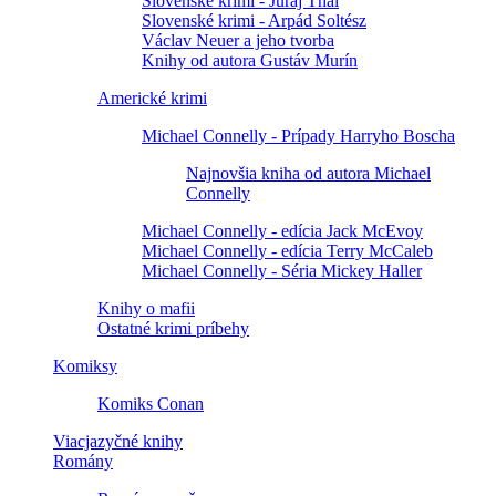
Slovenské krimi - Juraj Thal
Slovenské krimi - Arpád Soltész
Václav Neuer a jeho tvorba
Knihy od autora Gustáv Murín
Americké krimi
Michael Connelly - Prípady Harryho Boscha
Najnovšia kniha od autora Michael
Connelly
Michael Connelly - edícia Jack McEvoy
Michael Connelly - edícia Terry McCaleb
Michael Connelly - Séria Mickey Haller
Knihy o mafii
Ostatné krimi príbehy
Komiksy
Komiks Conan
Viacjazyčné knihy
Romány