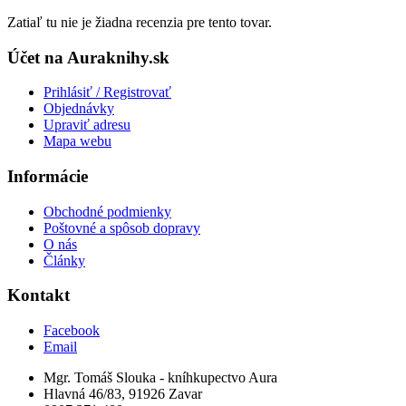
Zatiaľ tu nie je žiadna recenzia pre tento tovar.
Účet na Auraknihy.sk
Prihlásiť / Registrovať
Objednávky
Upraviť adresu
Mapa webu
Informácie
Obchodné podmienky
Poštovné a spôsob dopravy
O nás
Články
Kontakt
Facebook
Email
Mgr. Tomáš Slouka - kníhkupectvo Aura
Hlavná 46/83, 91926 Zavar