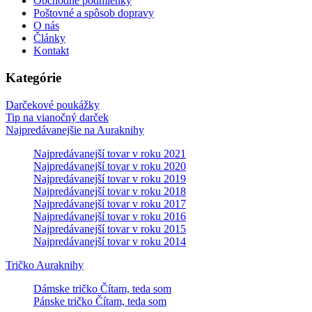
Obchodné podmienky
Poštovné a spôsob dopravy
O nás
Články
Kontakt
Kategórie
Darčekové poukážky
Tip na vianočný darček
Najpredávanejšie na Auraknihy
Najpredávanejší tovar v roku 2021
Najpredávanejší tovar v roku 2020
Najpredávanejší tovar v roku 2019
Najpredávanejší tovar v roku 2018
Najpredávanejší tovar v roku 2017
Najpredávanejší tovar v roku 2016
Najpredávanejší tovar v roku 2015
Najpredávanejší tovar v roku 2014
Tričko Auraknihy
Dámske tričko Čítam, teda som
Pánske tričko Čítam, teda som