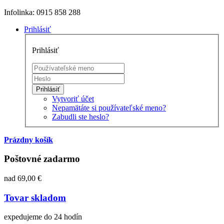
Infolinka: 0915 858 288
Prihlásiť
Prihlásiť
Prihlásiť
Vytvoriť účet
Nepamätáte si používateľské meno?
Zabudli ste heslo?
Prázdny košík
Poštovné zadarmo
nad 69,00 €
Tovar skladom
expedujeme do 24 hodín