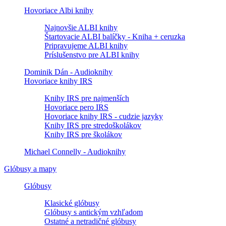
Hovoriace Albi knihy
Najnovšie ALBI knihy
Štartovacie ALBI balíčky - Kniha + ceruzka
Pripravujeme ALBI knihy
Príslušenstvo pre ALBI knihy
Dominik Dán - Audioknihy
Hovoriace knihy IRS
Knihy IRS pre najmenších
Hovoriace pero IRS
Hovoriace knihy IRS - cudzie jazyky
Knihy IRS pre stredoškolákov
Knihy IRS pre školákov
Michael Connelly - Audioknihy
Glóbusy a mapy
Glóbusy
Klasické glóbusy
Glóbusy s antickým vzhľadom
Ostatné a netradičné glóbusy