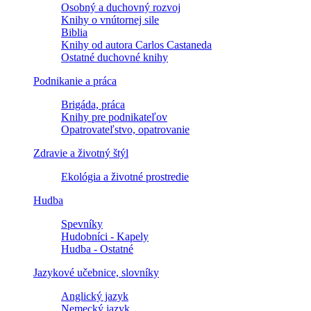
Osobný a duchovný rozvoj
Knihy o vnútornej sile
Biblia
Knihy od autora Carlos Castaneda
Ostatné duchovné knihy
Podnikanie a práca
Brigáda, práca
Knihy pre podnikateľov
Opatrovateľstvo, opatrovanie
Zdravie a životný štýl
Ekológia a životné prostredie
Hudba
Spevníky
Hudobníci - Kapely
Hudba - Ostatné
Jazykové učebnice, slovníky
Anglický jazyk
Nemecký jazyk