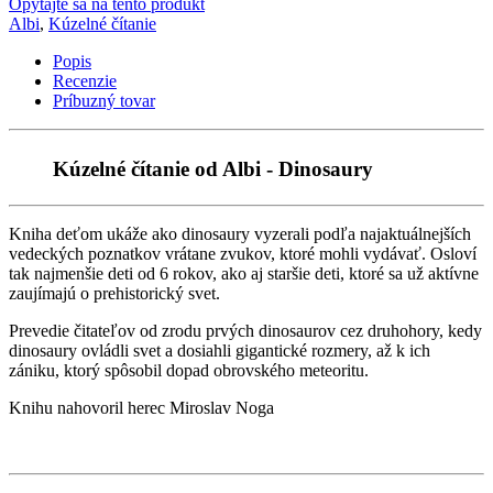
Opýtajte sa na tento produkt
Albi
,
Kúzelné čítanie
Popis
Recenzie
Príbuzný tovar
Kúzelné čítanie od Albi - Dinosaury
Kniha deťom ukáže ako dinosaury vyzerali podľa najaktuálnejších
vedeckých poznatkov vrátane zvukov, ktoré mohli vydávať. Osloví
tak najmenšie deti od 6 rokov, ako aj staršie deti, ktoré sa už aktívne
zaujímajú o prehistorický svet.
Prevedie čitateľov od zrodu prvých dinosaurov cez druhohory, kedy
dinosaury ovládli svet a dosiahli gigantické rozmery, až k ich
zániku, ktorý spôsobil dopad obrovského meteoritu.
Knihu nahovoril herec Miroslav Noga