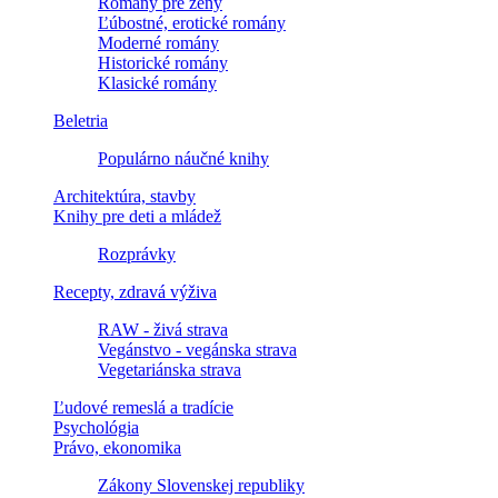
Romány pre ženy
Ľúbostné, erotické romány
Moderné romány
Historické romány
Klasické romány
Beletria
Populárno náučné knihy
Architektúra, stavby
Knihy pre deti a mládež
Rozprávky
Recepty, zdravá výživa
RAW - živá strava
Vegánstvo - vegánska strava
Vegetariánska strava
Ľudové remeslá a tradície
Psychológia
Právo, ekonomika
Zákony Slovenskej republiky