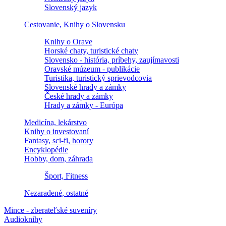
Slovenský jazyk
Cestovanie, Knihy o Slovensku
Knihy o Orave
Horské chaty, turistické chaty
Slovensko - história, príbehy, zaujímavosti
Oravské múzeum - publikácie
Turistika, turistický sprievodcovia
Slovenské hrady a zámky
České hrady a zámky
Hrady a zámky - Európa
Medicína, lekárstvo
Knihy o investovaní
Fantasy, sci-fi, horory
Encyklopédie
Hobby, dom, záhrada
Šport, Fitness
Nezaradené, ostatné
Mince - zberateľské suveníry
Audioknihy