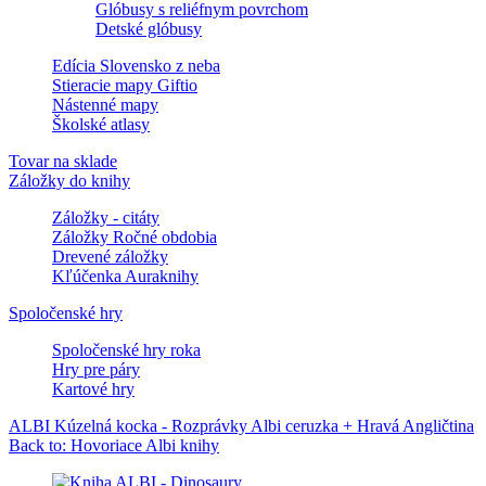
Glóbusy s reliéfnym povrchom
Detské glóbusy
Edícia Slovensko z neba
Stieracie mapy Giftio
Nástenné mapy
Školské atlasy
Tovar na sklade
Záložky do knihy
Záložky - citáty
Záložky Ročné obdobia
Drevené záložky
Kľúčenka Auraknihy
Spoločenské hry
Spoločenské hry roka
Hry pre páry
Kartové hry
ALBI Kúzelná kocka - Rozprávky
Albi ceruzka + Hravá Angličtina
Back to: Hovoriace Albi knihy