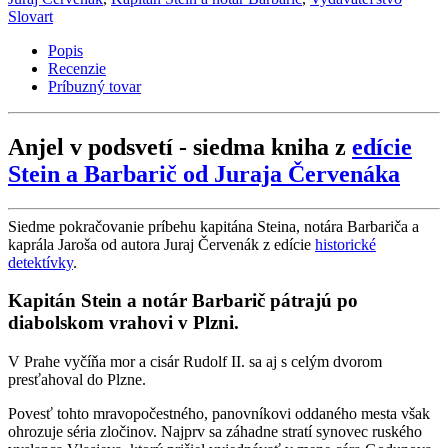
Slovart
Popis
Recenzie
Príbuzný tovar
Anjel v podsvetí - siedma kniha z
edície
Stein a Barbarič od Juraja Červenáka
Siedme pokračovanie príbehu kapitána Steina, notára Barbariča a
kaprála Jaroša od autora Juraj Červenák z edície
historické
detektívky
.
Kapitán Stein a notár Barbarič pátrajú po
diabolskom vrahovi v Plzni.
V Prahe vyčíňa mor a cisár Rudolf II. sa aj s celým dvorom
presťahoval do Plzne.
Povesť tohto mravopočestného, panovníkovi oddaného mesta však
ohrozuje séria zločinov. Najprv sa záhadne stratí synovec ruského