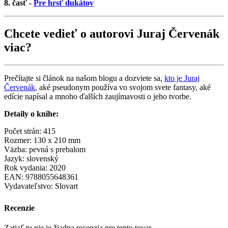
8. časť -
Pre hrsť dukátov
Chcete vedieť o autorovi Juraj Červenák
viac?
Prečítajte si článok na našom blogu a dozviete sa,
kto je Juraj
Červenák
, aké pseudonym používa vo svojom svete fantasy, aké
edície napísal a mnoho ďalších zaujímavosti o jeho tvorbe.
Detaily o knihe:
Počet strán: 415
Rozmer: 130 x 210 mm
Väzba: pevná s prebalom
Jazyk: slovenský
Rok vydania: 2020
EAN: 9788055648361
Vydavateľstvo: Slovart
Recenzie
Zatiaľ tu nie je žiadna recenzia pre tento tovar.