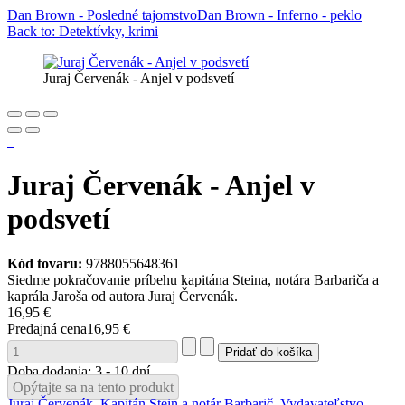
Dan Brown - Posledné tajomstvo
Dan Brown - Inferno - peklo
Back to: Detektívky, krimi
Juraj Červenák - Anjel v podsvetí
Juraj Červenák - Anjel v
podsvetí
Kód tovaru:
9788055648361
Siedme pokračovanie príbehu kapitána Steina, notára Barbariča a
kaprála Jaroša od autora Juraj Červenák.
16,95 €
Predajná cena
16,95 €
Doba dodania: 3 - 10 dní
Opýtajte sa na tento produkt
Juraj Červenák
,
Kapitán Stein a notár Barbarič
,
Vydavateľstvo