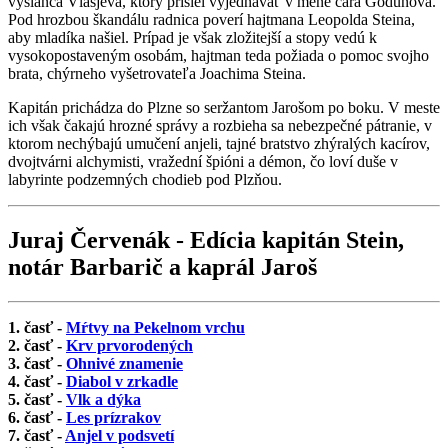
vyslanca Vlasjeva, ktorý prišiel vyjednávať v mene cára Godunova.
Pod hrozbou škandálu radnica poverí hajtmana Leopolda Steina,
aby mladíka našiel. Prípad je však zložitejší a stopy vedú k
vysokopostaveným osobám, hajtman teda požiada o pomoc svojho
brata, chýrneho vyšetrovateľa Joachima Steina.
Kapitán prichádza do Plzne so seržantom Jarošom po boku. V meste
ich však čakajú hrozné správy a rozbieha sa nebezpečné pátranie, v
ktorom nechýbajú umučení anjeli, tajné bratstvo zhýralých kacírov,
dvojtvárni alchymisti, vražední špióni a démon, čo loví duše v
labyrinte podzemných chodieb pod Plzňou.
Juraj Červenák - Edícia kapitán Stein,
notár Barbarič a kaprál Jaroš
1. časť -
Mŕtvy na Pekelnom vrchu
2. časť -
Krv prvorodených
3. časť -
Ohnivé znamenie
4. časť -
Diabol v zrkadle
5. časť -
Vlk a dýka
6. časť -
Les prízrakov
7. časť -
Anjel v podsvetí