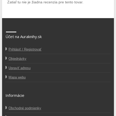
Zatiaľ tu nie je žiadna recenzia pre tento tovar.
Účet na Auraknihy.sk
Prihlásiť / Registrovať
Objednávky
Upraviť adresu
Mapa webu
Informácie
Obchodné podmienky