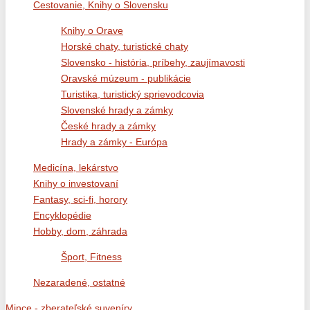
Cestovanie, Knihy o Slovensku
Knihy o Orave
Horské chaty, turistické chaty
Slovensko - história, príbehy, zaujímavosti
Oravské múzeum - publikácie
Turistika, turistický sprievodcovia
Slovenské hrady a zámky
České hrady a zámky
Hrady a zámky - Európa
Medicína, lekárstvo
Knihy o investovaní
Fantasy, sci-fi, horory
Encyklopédie
Hobby, dom, záhrada
Šport, Fitness
Nezaradené, ostatné
Mince - zberateľské suveníry