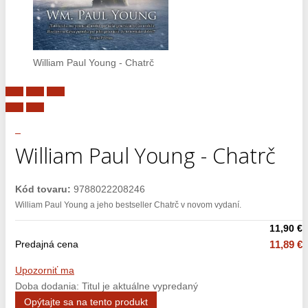
William Paul Young - Chatrč
William Paul Young - Chatrč
Kód tovaru:
9788022208246
William Paul Young a jeho bestseller Chatrč v novom vydaní.
11,90 €
Predajná cena
11,89 €
Upozorniť ma
Doba dodania: Titul je aktuálne vypredaný
Opýtajte sa na tento produkt