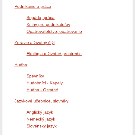
Podnikanie a práca
Brigáda, práca
Knihy pre podnikateľov
Opatrovateľstvo, opatrovanie
Zdravie a životný štýl
Ekológia a životné prostredie
Hudba
Spevníky
Hudobníci - Kapely
Hudba - Ostatné
Jazykové učebnice, slovníky
Anglický jazyk
Nemecký jazyk
Slovenský jazyk