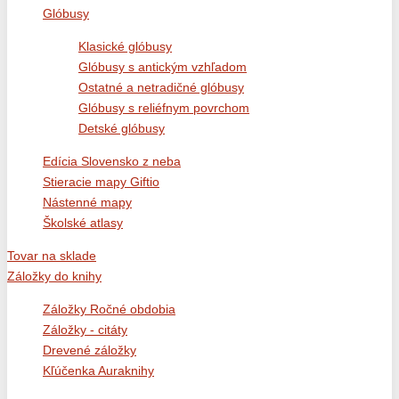
Glóbusy
Klasické glóbusy
Glóbusy s antickým vzhľadom
Ostatné a netradičné glóbusy
Glóbusy s reliéfnym povrchom
Detské glóbusy
Edícia Slovensko z neba
Stieracie mapy Giftio
Nástenné mapy
Školské atlasy
Tovar na sklade
Záložky do knihy
Záložky Ročné obdobia
Záložky - citáty
Drevené záložky
Kľúčenka Auraknihy