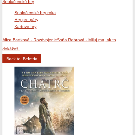
Spoločenské hry
Spoločenské hry roka
Hry pre páry
Kartové hry
Alica Bartková - Rozdvojenie
Soňa Rebrová - Miluj ma, ak to
dokážeš!
Back to: Beletria