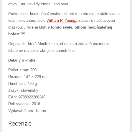
objaví, mu navždy zmení jeho svet.
Práve dnes, kedy náboženstvo pôsobí v tomto svete stále viac a
viac irelevantne, dielo
William P. Younga
zápasí s nadčasovou
otázkou:
,,Kde je Boh v tomto svete, plnom neopísateľnej
bolesti?“
Odpovede, ktoré Mack získa, ohromia a zároveň pozmenia
čitateľov rovnako, ako jeho samotného.
Detaily o knihe:
Počet strán: 200
Rozmer: 147 × 229 mm
Hmotnosť: 420 g
Jazyk: slovenský
EAN: 9788022208246
Rok vydania: 2016
Vydavateľstvo: Tatran
Recenzie