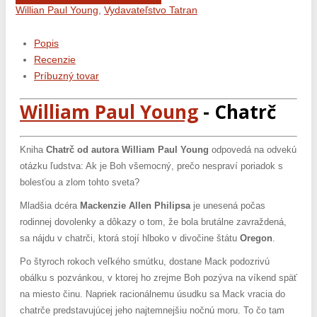
Willian Paul Young
,
Vydavateľstvo Tatran
Popis
Recenzie
Príbuzný tovar
William Paul Young
- Chatrč
Kniha
Chatrč od autora William Paul Young
odpovedá na odvekú
otázku ľudstva: Ak je Boh všemocný, prečo nespraví poriadok s
bolesťou a zlom tohto sveta?
Mladšia dcéra
Mackenzie
Allen
Philipsa
je unesená počas
rodinnej dovolenky a dôkazy o tom, že bola brutálne zavraždená,
sa nájdu v chatrči, ktorá stojí hlboko v divočine štátu
Oregon
.
Po štyroch rokoch veľkého smútku, dostane Mack podozrivú
obálku s pozvánkou, v ktorej ho zrejme Boh pozýva na víkend späť
na miesto činu. Napriek racionálnemu úsudku sa Mack vracia do
chatrče predstavujúcej jeho najtemnejšiu nočnú moru. To čo tam