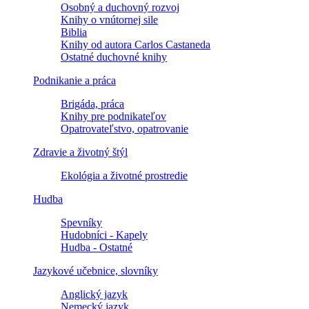
Osobný a duchovný rozvoj
Knihy o vnútornej sile
Biblia
Knihy od autora Carlos Castaneda
Ostatné duchovné knihy
Podnikanie a práca
Brigáda, práca
Knihy pre podnikateľov
Opatrovateľstvo, opatrovanie
Zdravie a životný štýl
Ekológia a životné prostredie
Hudba
Spevníky
Hudobníci - Kapely
Hudba - Ostatné
Jazykové učebnice, slovníky
Anglický jazyk
Nemecký jazyk