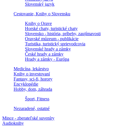
Slovenský jazyk
Cestovanie, Knihy o Slovensku
Knihy o Orave
Horské chaty, turistické chaty
Slovensko - história, príbehy, zaujímavosti
Oravské múzeum - publikácie
Turistika, turistický sprievodcovia
Slovenské hrady a zámky
České hrady a zámky
Hrady a zámky - Európa
Medicína, lekárstvo
Knihy o investovaní
Fantasy, sci-fi, horory
Encyklopédie
Hobby, dom, záhrada
Šport, Fitness
Nezaradené, ostatné
Mince - zberateľské suveníry
Audioknihy