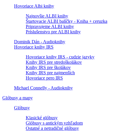
Hovoriace Albi knihy
Najnovšie ALBI knihy
Štartovacie ALBI balíčky - Kniha + ceruzka
Pripravujeme ALBI knihy
Príslušenstvo pre ALBI knihy
Dominik Dán - Audioknihy
Hovoriace knihy IRS
Hovoriace knihy IRS - cudzie jazyky
Knihy IRS pre stredoškolákov
Knihy IRS pre školákov
Knihy IRS pre najmenších
Hovoriace pero IRS
Michael Connelly - Audioknihy
Glóbusy a mapy
Glóbusy
Klasické glóbusy
Glóbusy s antickým vzhľadom
Ostatné a netradičné glóbusy