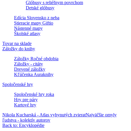
Glóbusy s reliéfnym povrchom
Detské glóbusy
Edícia Slovensko z neba
Stieracie mapy Giftio
Nástenné mapy
Školské atlasy
Tovar na sklade
Záložky do knihy
Záložky Ročné obdobia
Záložky - citáty
Drevené záložky
Kľúčenka Auraknihy
Spoločenské hry
Spoločenské hry roka
Hry pre páry
Kartové hry
Nikola Kucharská - Atlas vyhynutých zvierat
Najväčšie omyly
ľudstva - kolektív autorov
Back to: Encyklopédie