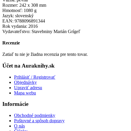
Rozmer: 242 x 308 mm
Hmotnosť: 1080 g
Jazyk: slovenský
EAN: 9788096891344
Rok vydania: 2016
Vydavateľstvo: Stavebniny Marián Grígeľ
Recenzie
Zatiaľ tu nie je žiadna recenzia pre tento tovar.
Účet na Auraknihy.sk
Prihlásiť / Registrovať
Objednávky
Upraviť adresu
Mapa webu
Informácie
Obchodné podmienky
Poštovné a spôsob dopravy
O nás