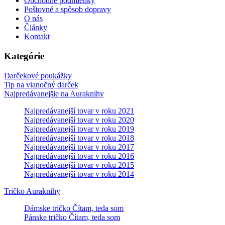
Obchodné podmienky
Poštovné a spôsob dopravy
O nás
Články
Kontakt
Kategórie
Darčekové poukážky
Tip na vianočný darček
Najpredávanejšie na Auraknihy
Najpredávanejší tovar v roku 2021
Najpredávanejší tovar v roku 2020
Najpredávanejší tovar v roku 2019
Najpredávanejší tovar v roku 2018
Najpredávanejší tovar v roku 2017
Najpredávanejší tovar v roku 2016
Najpredávanejší tovar v roku 2015
Najpredávanejší tovar v roku 2014
Tričko Auraknihy
Dámske tričko Čítam, teda som
Pánske tričko Čítam, teda som