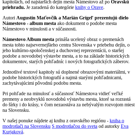
kapitolách, od najstarších dejín mesta Námestovo až po
Oravskú
priehradu.
Je zaradená do kategórie
knihy o Orave
.
Autori
Augustín Maťovčík a Marián Grígeľ prezentujú dielo
Námestovo - album mesta
ako dokument o podobe mesta
Námestovo v minulosti a v súčasnosti.
Námestovo Album mesta
prináša ucelený obraz o premenách
mesta tohto najsevernejšieho centra Slovenska v priebehu dejín, o
jeho kultúrno-spoločenskej a duchovnej reprezentácii, o staršej
podobe a novodobej výstavbe mesta, a to na základe historických
dokumentov, starých pohľadníc i nových fotografických záberov.
Jednotlivé textové kapitoly sú doplnené obrazovými materiálmi, v
podobe historických fotografií a najmä starými pohľadnicami,
zachytávajúcimi pôvodnú podobu mesta.
Pri pohľade na minulosť a súčasnosť Námestova vidieť veľké
premeny a neobvyklú novodobú výstavbu mesta, ktoré sa rozrastá
do šírky i do krásy, v čom nezaostáva za nebývalým rozvojom miest
na Slovensku.
V našej ponuke nájdete aj knihu z oravského regiónu -
kniha o
modrotlači na Slovensku
S modrotlačou do sveta
od autorky
Eva
Kurjaková
.