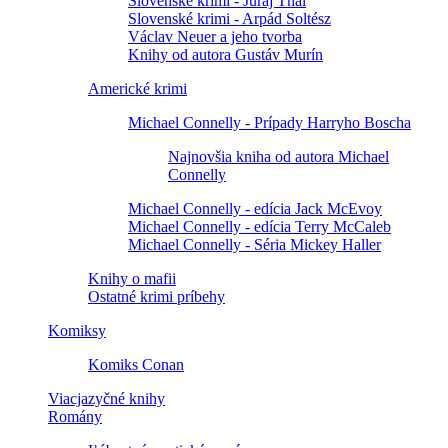
Slovenské krimi - Juraj Thal
Slovenské krimi - Arpád Soltész
Václav Neuer a jeho tvorba
Knihy od autora Gustáv Murín
Americké krimi
Michael Connelly - Prípady Harryho Boscha
Najnovšia kniha od autora Michael
Connelly
Michael Connelly - edícia Jack McEvoy
Michael Connelly - edícia Terry McCaleb
Michael Connelly - Séria Mickey Haller
Knihy o mafii
Ostatné krimi príbehy
Komiksy
Komiks Conan
Viacjazyčné knihy
Romány