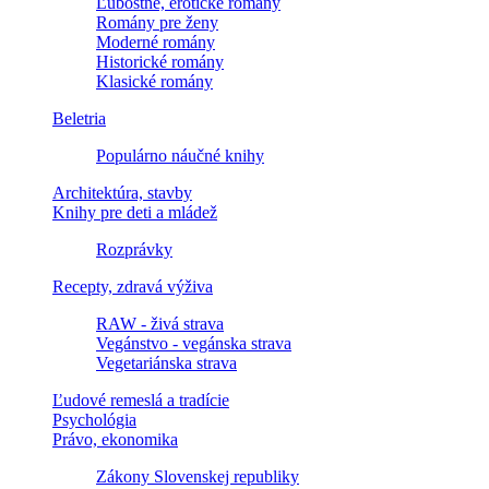
Ľúbostné, erotické romány
Romány pre ženy
Moderné romány
Historické romány
Klasické romány
Beletria
Populárno náučné knihy
Architektúra, stavby
Knihy pre deti a mládež
Rozprávky
Recepty, zdravá výživa
RAW - živá strava
Vegánstvo - vegánska strava
Vegetariánska strava
Ľudové remeslá a tradície
Psychológia
Právo, ekonomika
Zákony Slovenskej republiky