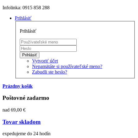
Infolinka: 0915 858 288
Prihlásiť
Prihlásiť
Prihlásiť
Vytvoriť účet
Nepamätáte si používateľské meno?
Zabudli ste heslo?
Prázdny košík
Poštovné zadarmo
nad 69,00 €
Tovar skladom
expedujeme do 24 hodín