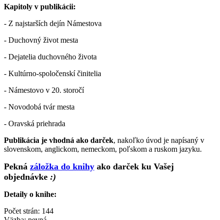
Kapitoly v publikácii:
- Z najstarších dejín Námestova
- Duchovný život mesta
- Dejatelia duchovného života
- Kultúrno-spoločenskí činitelia
- Námestovo v 20. storočí
- Novodobá tvár mesta
- Oravská priehrada
Publikácia je vhodná ako darček
, nakoľko úvod je napísaný v
slovenskom, anglickom, nemeckom, poľskom a ruskom jazyku.
Pekná
záložka do knihy
ako darček ku Vašej
objednávke
:)
Detaily o knihe:
Počet strán: 144
Väzba: pevná