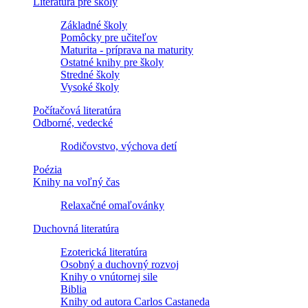
Literatúra pre školy
Základné školy
Pomôcky pre učiteľov
Maturita - príprava na maturity
Ostatné knihy pre školy
Stredné školy
Vysoké školy
Počítačová literatúra
Odborné, vedecké
Rodičovstvo, výchova detí
Poézia
Knihy na voľný čas
Relaxačné omaľovánky
Duchovná literatúra
Ezoterická literatúra
Osobný a duchovný rozvoj
Knihy o vnútornej sile
Biblia
Knihy od autora Carlos Castaneda