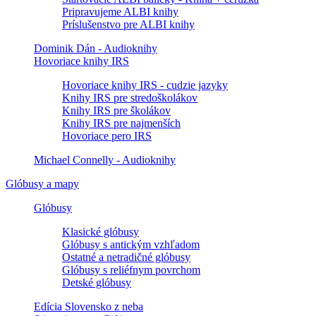
Pripravujeme ALBI knihy
Príslušenstvo pre ALBI knihy
Dominik Dán - Audioknihy
Hovoriace knihy IRS
Hovoriace knihy IRS - cudzie jazyky
Knihy IRS pre stredoškolákov
Knihy IRS pre školákov
Knihy IRS pre najmenších
Hovoriace pero IRS
Michael Connelly - Audioknihy
Glóbusy a mapy
Glóbusy
Klasické glóbusy
Glóbusy s antickým vzhľadom
Ostatné a netradičné glóbusy
Glóbusy s reliéfnym povrchom
Detské glóbusy
Edícia Slovensko z neba