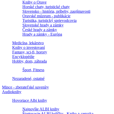
Knihy o Orave
Horské chaty, turistické chaty
Slovensko - história, príbehy, zaujímavosti
Oravské múzeum - publikácie
Turistika, turistický sprievodcovia
Slovenské hrady a zámky
České hrady a zámky
Hrady a zámky - Európa
Medicína, lekárstvo
Knihy o investovaní
Fantasy, sci-fi, horory
Encyklopédie
Hobby, dom, záhrada
Šport, Fitness
Nezaradené, ostatné
Mince - zberateľské suveníry
Audioknihy
Hovoriace Albi knihy
Najnovšie ALBI knihy
Štartovacie ALBI balíčky - Kniha + ceruzka