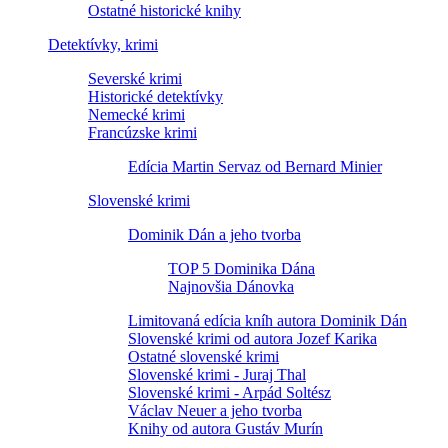
Ostatné historické knihy
Detektívky, krimi
Severské krimi
Historické detektívky
Nemecké krimi
Francúzske krimi
Edícia Martin Servaz od Bernard Minier
Slovenské krimi
Dominik Dán a jeho tvorba
TOP 5 Dominika Dána
Najnovšia Dánovka
Limitovaná edícia kníh autora Dominik Dán
Slovenské krimi od autora Jozef Karika
Ostatné slovenské krimi
Slovenské krimi - Juraj Thal
Slovenské krimi - Arpád Soltész
Václav Neuer a jeho tvorba
Knihy od autora Gustáv Murín