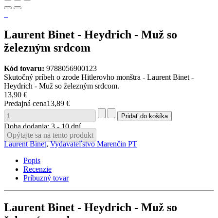
Laurent Binet - Heydrich - Muž so
železným srdcom
Kód tovaru:
9788056900123
Skutočný príbeh o zrode Hitlerovho monštra - Laurent Binet -
Heydrich - Muž so železným srdcom.
13,90 €
Predajná cena
13,89 €
Doba dodania: 3 - 10 dní
Opýtajte sa na tento produkt
Laurent Binet
,
Vydavateľstvo Marenčin PT
Popis
Recenzie
Príbuzný tovar
Laurent Binet - Heydrich - Muž so