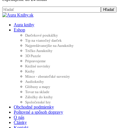
Aura knihy
Eshop
Darčekové poukážky
Tip na vianočný darček
Najpredávanejšie na Auraknihy
Tričko Auraknihy
3D Puzzle
Pripravujeme
Knižné novinky
Knihy
Mince - zberateľské suveníry
Audioknihy
Glóbusy a mapy
Tovar na sklade
Záložky do knihy
Spoločenské hry
Obchodné podmienky
Poštovné a spôsob dopravy
O nás
Články
Kontakt