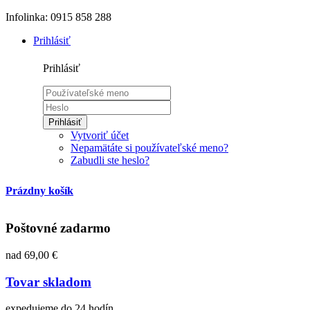
Infolinka: 0915 858 288
Prihlásiť
Prihlásiť
Prihlásiť
Vytvoriť účet
Nepamätáte si používateľské meno?
Zabudli ste heslo?
Prázdny košík
Poštovné zadarmo
nad 69,00 €
Tovar skladom
expedujeme do 24 hodín