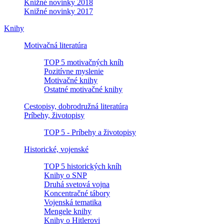
Knižné novinky 2018
Knižné novinky 2017
Knihy
Motivačná literatúra
TOP 5 motivačných kníh
Pozitívne myslenie
Motivačné knihy
Ostatné motivačné knihy
Cestopisy, dobrodružná literatúra
Príbehy, životopisy
TOP 5 - Príbehy a životopisy
Historické, vojenské
TOP 5 historických kníh
Knihy o SNP
Druhá svetová vojna
Koncentračné tábory
Vojenská tematika
Mengele knihy
Knihy o Hitlerovi