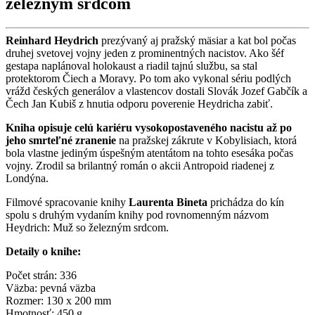
železným srdcom
Reinhard Heydrich
prezývaný aj pražský mäsiar a kat bol počas
druhej svetovej vojny jeden z prominentných nacistov. Ako šéf
gestapa naplánoval holokaust a riadil tajnú službu, sa stal
protektorom Čiech a Moravy. Po tom ako vykonal sériu podlých
vrážd českých generálov a vlastencov dostali Slovák Jozef Gabčík a
Čech Jan Kubiš z hnutia odporu poverenie Heydricha zabiť.
Kniha opisuje celú kariéru vysokopostaveného nacistu až po
jeho smrteľné zranenie
na pražskej zákrute v Kobylisiach, ktorá
bola vlastne jediným úspešným atentátom na tohto esesáka počas
vojny. Zrodil sa brilantný román o akcii Antropoid riadenej z
Londýna.
Filmové spracovanie knihy
Laurenta Bineta
prichádza do kín
spolu s druhým vydaním knihy pod rovnomenným názvom
Heydrich: Muž so železným srdcom.
Detaily o knihe:
Počet strán: 336
Väzba: pevná väzba
Rozmer: 130 x 200 mm
Hmotnosť: 450 g