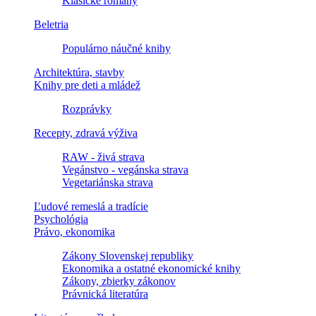
Klasické romány
Beletria
Populárno náučné knihy
Architektúra, stavby
Knihy pre deti a mládež
Rozprávky
Recepty, zdravá výživa
RAW - živá strava
Vegánstvo - vegánska strava
Vegetariánska strava
Ľudové remeslá a tradície
Psychológia
Právo, ekonomika
Zákony Slovenskej republiky
Ekonomika a ostatné ekonomické knihy
Zákony, zbierky zákonov
Právnická literatúra