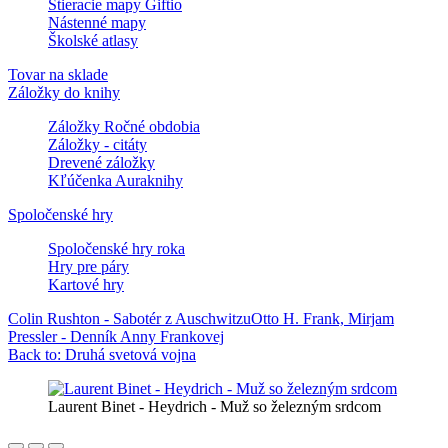
Stieracie mapy Giftio
Nástenné mapy
Školské atlasy
Tovar na sklade
Záložky do knihy
Záložky Ročné obdobia
Záložky - citáty
Drevené záložky
Kľúčenka Auraknihy
Spoločenské hry
Spoločenské hry roka
Hry pre páry
Kartové hry
Colin Rushton - Sabotér z Auschwitzu
Otto H. Frank, Mirjam
Pressler - Denník Anny Frankovej
Back to: Druhá svetová vojna
Laurent Binet - Heydrich - Muž so železným srdcom