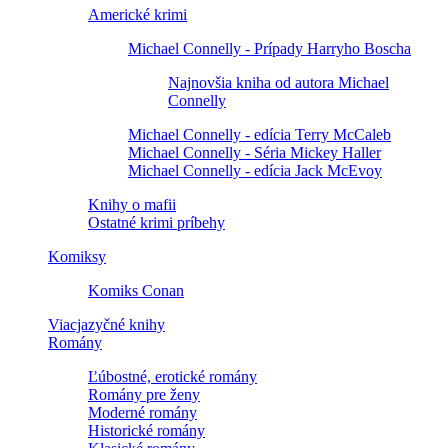
Americké krimi
Michael Connelly - Prípady Harryho Boscha
Najnovšia kniha od autora Michael
Connelly
Michael Connelly - edícia Terry McCaleb
Michael Connelly - Séria Mickey Haller
Michael Connelly - edícia Jack McEvoy
Knihy o mafii
Ostatné krimi príbehy
Komiksy
Komiks Conan
Viacjazyčné knihy
Romány
Ľúbostné, erotické romány
Romány pre ženy
Moderné romány
Historické romány