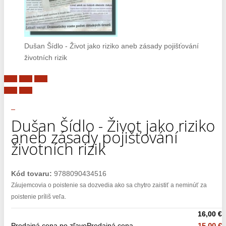
Dušan Šídlo - Život jako riziko aneb zásady pojišťování
životních rizik
Dušan Šídlo - Život jako riziko
aneb zásady pojišťování
životních rizik
Kód tovaru:
9788090434516
Záujemcovia o poistenie sa dozvedia ako sa chytro zaistiť a neminúť za
poistenie príliš veľa.
16,00 €
Predajná cena po zľave
Predajná cena
15,00 €