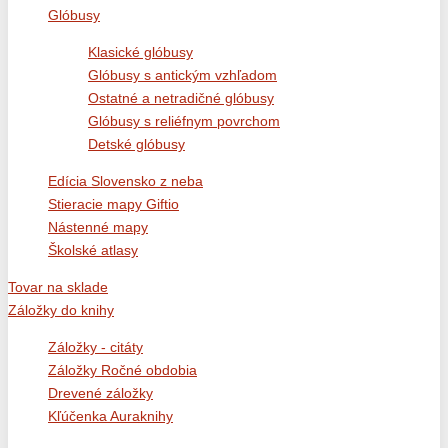
Glóbusy
Klasické glóbusy
Glóbusy s antickým vzhľadom
Ostatné a netradičné glóbusy
Glóbusy s reliéfnym povrchom
Detské glóbusy
Edícia Slovensko z neba
Stieracie mapy Giftio
Nástenné mapy
Školské atlasy
Tovar na sklade
Záložky do knihy
Záložky - citáty
Záložky Ročné obdobia
Drevené záložky
Kľúčenka Auraknihy