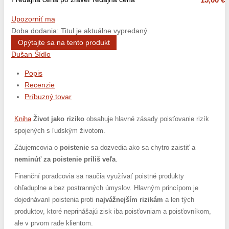
Upozorniť ma
Doba dodania: Titul je aktuálne vypredaný
Opýtajte sa na tento produkt
Dušan Šídlo
Popis
Recenzie
Príbuzný tovar
Kniha
Život jako riziko
obsahuje hlavné zásady poisťovanie rizík
spojených s ľudským životom.
Záujemcovia o
poistenie
sa dozvedia ako sa chytro zaistiť a
neminúť za poistenie príliš veľa
.
Finanční poradcovia sa naučia využívať poistné produkty
ohľaduplne a bez postranných úmyslov. Hlavným princípom je
dojednávaní poistenia proti
najvážnejším rizikám
a len tých
produktov, ktoré neprinášajú zisk iba poisťovniam a poisťovníkom,
ale v prvom rade klientom.