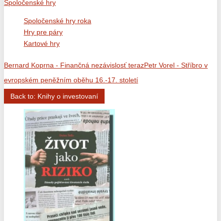
Spoločenské hry
Spoločenské hry roka
Hry pre páry
Kartové hry
Bernard Koprna - Finančná nezávislosť teraz
Petr Vorel - Stříbro v
evropském peněžním oběhu 16.-17. století
Back to: Knihy o investovaní