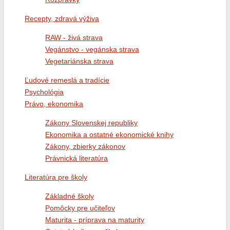
Recepty, zdravá výživa
RAW - živá strava
Vegánstvo - vegánska strava
Vegetariánska strava
Ľudové remeslá a tradície
Psychológia
Právo, ekonomika
Zákony Slovenskej republiky
Ekonomika a ostatné ekonomické knihy
Zákony, zbierky zákonov
Právnická literatúra
Literatúra pre školy
Základné školy
Pomôcky pre učiteľov
Maturita - príprava na maturity