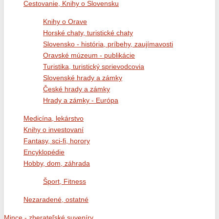
Cestovanie, Knihy o Slovensku
Knihy o Orave
Horské chaty, turistické chaty
Slovensko - história, príbehy, zaujímavosti
Oravské múzeum - publikácie
Turistika, turistický sprievodcovia
Slovenské hrady a zámky
České hrady a zámky
Hrady a zámky - Európa
Medicína, lekárstvo
Knihy o investovaní
Fantasy, sci-fi, horory
Encyklopédie
Hobby, dom, záhrada
Šport, Fitness
Nezaradené, ostatné
Mince - zberateľské suveníry