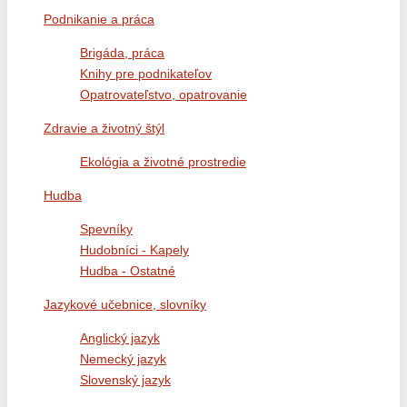
Podnikanie a práca
Brigáda, práca
Knihy pre podnikateľov
Opatrovateľstvo, opatrovanie
Zdravie a životný štýl
Ekológia a životné prostredie
Hudba
Spevníky
Hudobníci - Kapely
Hudba - Ostatné
Jazykové učebnice, slovníky
Anglický jazyk
Nemecký jazyk
Slovenský jazyk