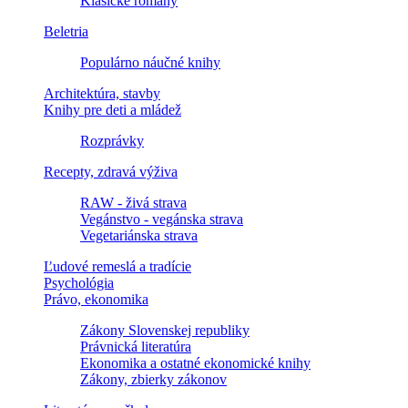
Klasické romány
Beletria
Populárno náučné knihy
Architektúra, stavby
Knihy pre deti a mládež
Rozprávky
Recepty, zdravá výživa
RAW - živá strava
Vegánstvo - vegánska strava
Vegetariánska strava
Ľudové remeslá a tradície
Psychológia
Právo, ekonomika
Zákony Slovenskej republiky
Právnická literatúra
Ekonomika a ostatné ekonomické knihy
Zákony, zbierky zákonov