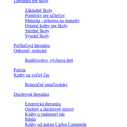
Literatúra pre školy
Základné školy
Pomôcky pre učiteľov
Maturita - príprava na maturity
Ostatné knihy pre školy
Stredné školy
Vysoké školy
Počítačová literatúra
Odborné, vedecké
Rodičovstvo, výchova detí
Poézia
Knihy na voľný čas
Relaxačné omaľovánky
Duchovná literatúra
Ezoterická literatúra
Osobný a duchovný rozvoj
Knihy o vnútornej sile
Biblia
Knihy od autora Carlos Castaneda