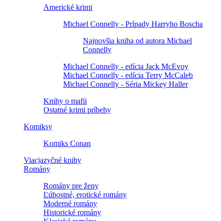
Americké krimi
Michael Connelly - Prípady Harryho Boscha
Najnovšia kniha od autora Michael
Connelly
Michael Connelly - edícia Jack McEvoy
Michael Connelly - edícia Terry McCaleb
Michael Connelly - Séria Mickey Haller
Knihy o mafii
Ostatné krimi príbehy
Komiksy
Komiks Conan
Viacjazyčné knihy
Romány
Romány pre ženy
Ľúbostné, erotické romány
Moderné romány
Historické romány