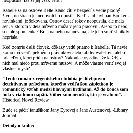
neopustila. Dá sa jej však veriť?
Isabelle sa na ostrove Belle Island cíti v bezpečí a vedie plodný
život, no strach jej nedovolí ho opustiť. Keď sa objaví pán Booker s
novinkami, je šokovaná. Ostrov desať rokov neopustila, ale mala
sen, v ktorom videla mŕtveho muža v jeho pracovni. Alebo to nebol
sen ale spomienka? Bola na neho nahnevaná, ale jeho smrť si nikdy
nepriala.
Keď zomrie ďalší človek, dôkazy vedú priamo k Isabelle. Tá nevie,
komu má veriť: peknému právnikovi alebo obdivovateľovi, alebo
priateľom, ktorí prídu na ostrov? Nakoniec vysvitne, že každý z
nich mal niečo proti mŕtvemu mužovi. A môže vlastne veriť svojej
vlastnej mysli?
"Tento román z regentského obdobia je dôvtipným
detektívnym príbehom, ktorého vedľajšou zápletkou je
romantický vzťah medzi hlavnými hrdinami. Až do konca som
bola v riadnom napätí. Vôbec som netušila, kto je vrahom".
-
Historical Novel Review
Bude sa páčiť fanúšikom Jany Eyrovej a Jane Austenovej. -Library
Journal
Detaily o knihe: