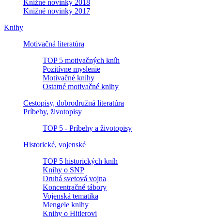
Knižné novinky 2018
Knižné novinky 2017
Knihy
Motivačná literatúra
TOP 5 motivačných kníh
Pozitívne myslenie
Motivačné knihy
Ostatné motivačné knihy
Cestopisy, dobrodružná literatúra
Príbehy, životopisy
TOP 5 - Príbehy a životopisy
Historické, vojenské
TOP 5 historických kníh
Knihy o SNP
Druhá svetová vojna
Koncentračné tábory
Vojenská tematika
Mengele knihy
Knihy o Hitlerovi