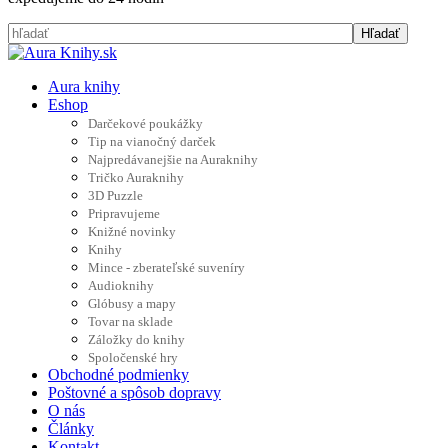
Aura knihy
Eshop
Darčekové poukážky
Tip na vianočný darček
Najpredávanejšie na Auraknihy
Tričko Auraknihy
3D Puzzle
Pripravujeme
Knižné novinky
Knihy
Mince - zberateľské suveníry
Audioknihy
Glóbusy a mapy
Tovar na sklade
Záložky do knihy
Spoločenské hry
Obchodné podmienky
Poštovné a spôsob dopravy
O nás
Články
Kontakt