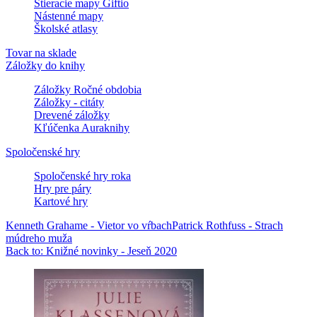
Stieracie mapy Giftio
Nástenné mapy
Školské atlasy
Tovar na sklade
Záložky do knihy
Záložky Ročné obdobia
Záložky - citáty
Drevené záložky
Kľúčenka Auraknihy
Spoločenské hry
Spoločenské hry roka
Hry pre páry
Kartové hry
Kenneth Grahame - Vietor vo vŕbach
Patrick Rothfuss - Strach
múdreho muža
Back to: Knižné novinky - Jeseň 2020