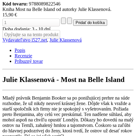
Kód tovaru:
9788089822546
Kniha Most na Belle Island od autorky Julie Klassenová.
15,90 €
Doba dodania: 3 - 10 dní
Opýtajte sa na tento produkt
Vydavateľstvo i527.net
,
Julie Klassenová
Popis
Recenzie
Príbuzný tovar
Julie Klassenová - Most na Belle Island
Mladý právnik Benjamin Booker sa po ponižujúcej prehre na súde
rozhodne, že už nikdy neuverí krásnej žene. Dôjde však k vražde a
starší spoločník ich firmy nie je spokojný s vyšetrovaním. Požiada
preto Benjamina, aby celú vec preskúmal. Ten nadšene súhlasí, aby
mohol aspoň na chvíľu opustiť Londýn. Dôkazy ho dovedú na malý
ostrov na Temži, zahalený hmlou a tajomstvom. Čoskoro sa zaľúbi
do hlavnej podozrivej do ženy, ktorá tvrdí, že ostrov už desať rokov