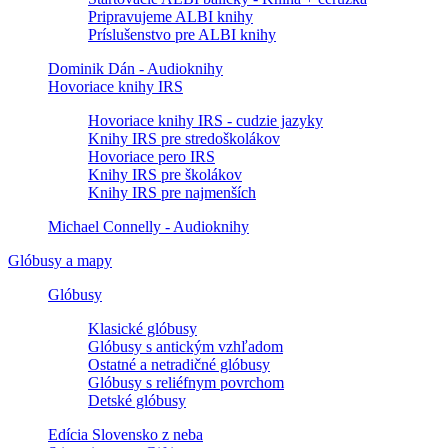
Pripravujeme ALBI knihy
Príslušenstvo pre ALBI knihy
Dominik Dán - Audioknihy
Hovoriace knihy IRS
Hovoriace knihy IRS - cudzie jazyky
Knihy IRS pre stredoškolákov
Hovoriace pero IRS
Knihy IRS pre školákov
Knihy IRS pre najmenších
Michael Connelly - Audioknihy
Glóbusy a mapy
Glóbusy
Klasické glóbusy
Glóbusy s antickým vzhľadom
Ostatné a netradičné glóbusy
Glóbusy s reliéfnym povrchom
Detské glóbusy
Edícia Slovensko z neba