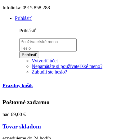
Infolinka: 0915 858 288
Prihlásiť
Prihlásiť
Prihlásiť
Vytvoriť účet
Nepamätáte si používateľské meno?
Zabudli ste heslo?
Prázdny košík
Poštovné zadarmo
nad 69,00 €
Tovar skladom
expedujeme do 24 hodín