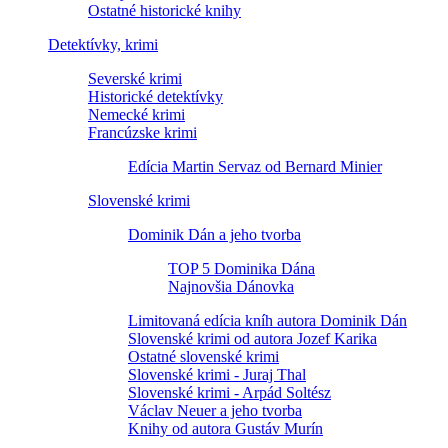
Ostatné historické knihy
Detektívky, krimi
Severské krimi
Historické detektívky
Nemecké krimi
Francúzske krimi
Edícia Martin Servaz od Bernard Minier
Slovenské krimi
Dominik Dán a jeho tvorba
TOP 5 Dominika Dána
Najnovšia Dánovka
Limitovaná edícia kníh autora Dominik Dán
Slovenské krimi od autora Jozef Karika
Ostatné slovenské krimi
Slovenské krimi - Juraj Thal
Slovenské krimi - Arpád Soltész
Václav Neuer a jeho tvorba
Knihy od autora Gustáv Murín