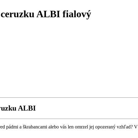
 ceruzku ALBI fialový
eruzku ALBI
pred pádmi a škrabancami alebo vás len omrzel jej opozeraný vzhľad? V 