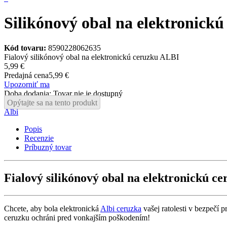
Silikónový obal na elektronickú
Kód tovaru:
8590228062635
Fialový silikónový obal na elektronickú ceruzku ALBI
5,99 €
Predajná cena
5,99 €
Upozorniť ma
Doba dodania: Tovar nie je dostupný
Opýtajte sa na tento produkt
Albi
Popis
Recenzie
Príbuzný tovar
Fialový silikónový obal na elektronickú c
Chcete, aby bola elektronická
Albi ceruzka
vašej ratolesti v bezpečí 
ceruzku ochráni pred vonkajším poškodením!