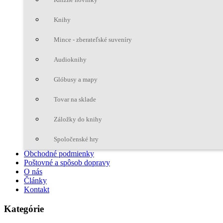
Knihy
Mince - zberateľské suveníry
Audioknihy
Glóbusy a mapy
Tovar na sklade
Záložky do knihy
Spoločenské hry
Obchodné podmienky
Poštovné a spôsob dopravy
O nás
Články
Kontakt
Kategórie