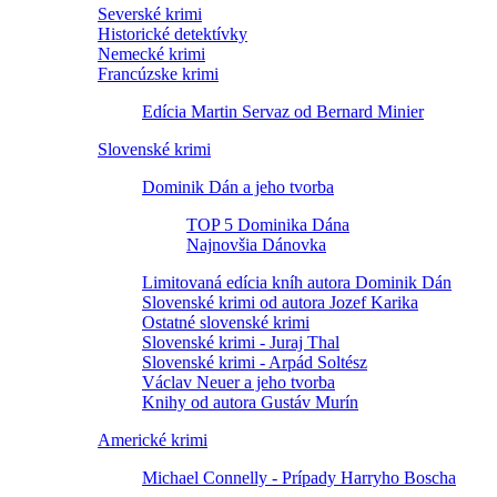
Severské krimi
Historické detektívky
Nemecké krimi
Francúzske krimi
Edícia Martin Servaz od Bernard Minier
Slovenské krimi
Dominik Dán a jeho tvorba
TOP 5 Dominika Dána
Najnovšia Dánovka
Limitovaná edícia kníh autora Dominik Dán
Slovenské krimi od autora Jozef Karika
Ostatné slovenské krimi
Slovenské krimi - Juraj Thal
Slovenské krimi - Arpád Soltész
Václav Neuer a jeho tvorba
Knihy od autora Gustáv Murín
Americké krimi
Michael Connelly - Prípady Harryho Boscha