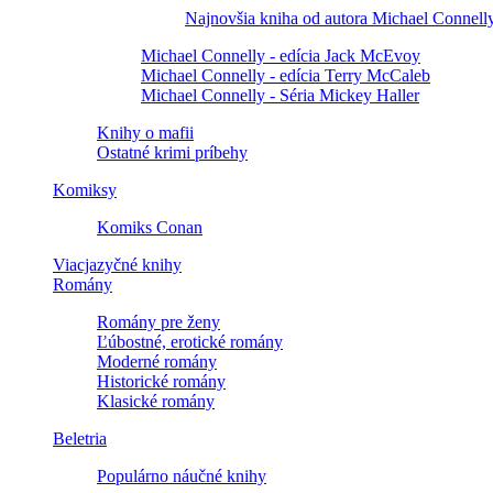
Najnovšia kniha od autora Michael Connell
Michael Connelly - edícia Jack McEvoy
Michael Connelly - edícia Terry McCaleb
Michael Connelly - Séria Mickey Haller
Knihy o mafii
Ostatné krimi príbehy
Komiksy
Komiks Conan
Viacjazyčné knihy
Romány
Romány pre ženy
Ľúbostné, erotické romány
Moderné romány
Historické romány
Klasické romány
Beletria
Populárno náučné knihy