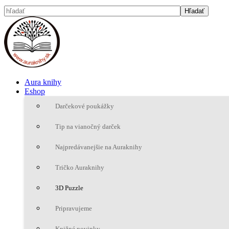
Aura knihy
Eshop
Darčekové poukážky
Tip na vianočný darček
Najpredávanejšie na Auraknihy
Tričko Auraknihy
3D Puzzle
Pripravujeme
Knižné novinky