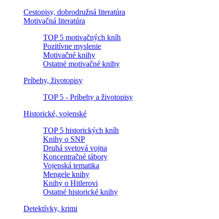
Cestopisy, dobrodružná literatúra
Motivačná literatúra
TOP 5 motivačných kníh
Pozitívne myslenie
Motivačné knihy
Ostatné motivačné knihy
Príbehy, životopisy
TOP 5 - Príbehy a životopisy
Historické, vojenské
TOP 5 historických kníh
Knihy o SNP
Druhá svetová vojna
Koncentračné tábory
Vojenská tematika
Mengele knihy
Knihy o Hitlerovi
Ostatné historické knihy
Detektívky, krimi