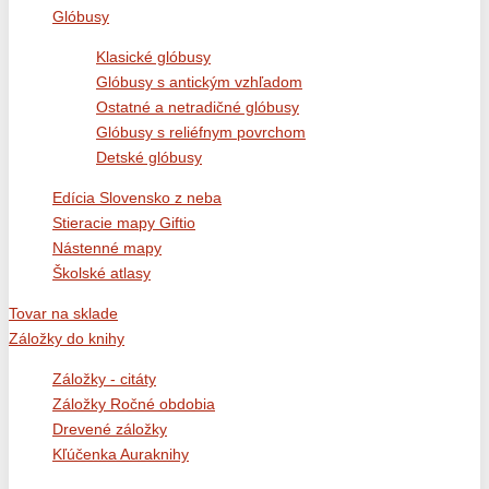
Glóbusy
Klasické glóbusy
Glóbusy s antickým vzhľadom
Ostatné a netradičné glóbusy
Glóbusy s reliéfnym povrchom
Detské glóbusy
Edícia Slovensko z neba
Stieracie mapy Giftio
Nástenné mapy
Školské atlasy
Tovar na sklade
Záložky do knihy
Záložky - citáty
Záložky Ročné obdobia
Drevené záložky
Kľúčenka Auraknihy