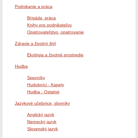
Podnikanie a práca
Brigáda, práca
Knihy pre podnikateľov
Opatrovateľstvo, opatrovanie
Zdravie a životný štýl
Ekológia a životné prostredie
Hudba
Spevníky
Hudobníci - Kapely
Hudba - Ostatné
Jazykové učebnice, slovníky
Anglický jazyk
Nemecký jazyk
Slovenský jazyk