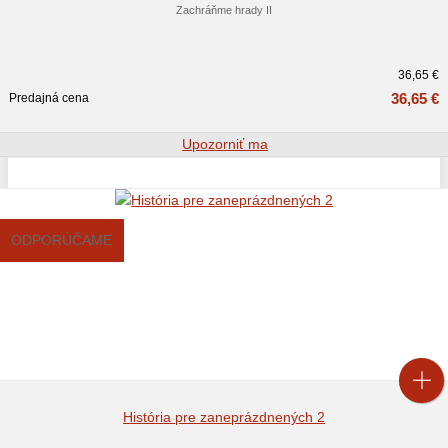
Zachráňme hrady II
36,65 €
36,65 €
Predajná cena
Upozorniť ma
ODPORÚČAME
História pre zaneprázdnených 2