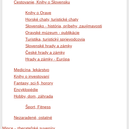
Cestovanie, Knihy o Slovensku
Knihy o Orave
Horské chaty, turistické chaty
Slovensko - história, príbehy, zaujímavosti
Oravské múzeum - publikácie
Turistika, turistický sprievodcovia
Slovenské hrady a zámky
České hrady a zámky
Hrady a zámky - Európa
Medicína, lekárstvo
Knihy o investovaní
Fantasy, sci-fi, horory
Encyklopédie
Hobby, dom, záhrada
Šport, Fitness
Nezaradené, ostatné
Mince - zberateľské suveníry