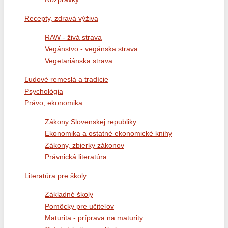
Recepty, zdravá výživa
RAW - živá strava
Vegánstvo - vegánska strava
Vegetariánska strava
Ľudové remeslá a tradície
Psychológia
Právo, ekonomika
Zákony Slovenskej republiky
Ekonomika a ostatné ekonomické knihy
Zákony, zbierky zákonov
Právnická literatúra
Literatúra pre školy
Základné školy
Pomôcky pre učiteľov
Maturita - príprava na maturity