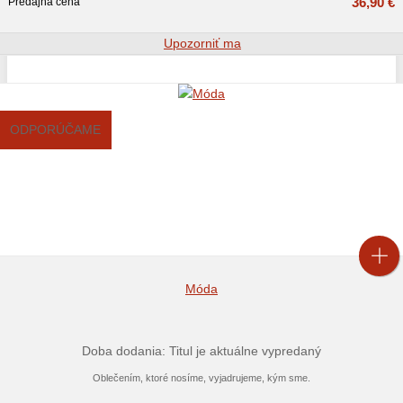
36,90 €
Predajná cena
Upozorniť ma
ODPORÚČAME
Móda
Doba dodania: Titul je aktuálne vypredaný
Oblečením, ktoré nosíme, vyjadrujeme, kým sme.