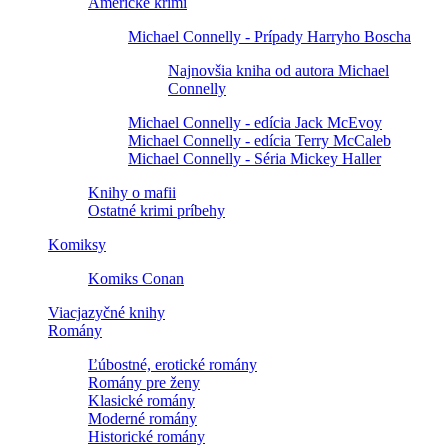
Americké krimi
Michael Connelly - Prípady Harryho Boscha
Najnovšia kniha od autora Michael
Connelly
Michael Connelly - edícia Jack McEvoy
Michael Connelly - edícia Terry McCaleb
Michael Connelly - Séria Mickey Haller
Knihy o mafii
Ostatné krimi príbehy
Komiksy
Komiks Conan
Viacjazyčné knihy
Romány
Ľúbostné, erotické romány
Romány pre ženy
Klasické romány
Moderné romány
Historické romány