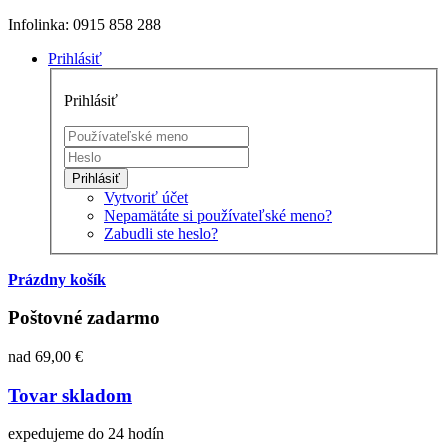
Infolinka: 0915 858 288
Prihlásiť
Prihlásiť
Prihlásiť
Vytvoriť účet
Nepamätáte si používateľské meno?
Zabudli ste heslo?
Prázdny košík
Poštovné zadarmo
nad 69,00 €
Tovar skladom
expedujeme do 24 hodín