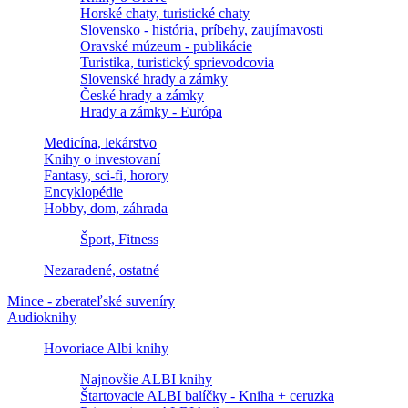
Horské chaty, turistické chaty
Slovensko - história, príbehy, zaujímavosti
Oravské múzeum - publikácie
Turistika, turistický sprievodcovia
Slovenské hrady a zámky
České hrady a zámky
Hrady a zámky - Európa
Medicína, lekárstvo
Knihy o investovaní
Fantasy, sci-fi, horory
Encyklopédie
Hobby, dom, záhrada
Šport, Fitness
Nezaradené, ostatné
Mince - zberateľské suveníry
Audioknihy
Hovoriace Albi knihy
Najnovšie ALBI knihy
Štartovacie ALBI balíčky - Kniha + ceruzka