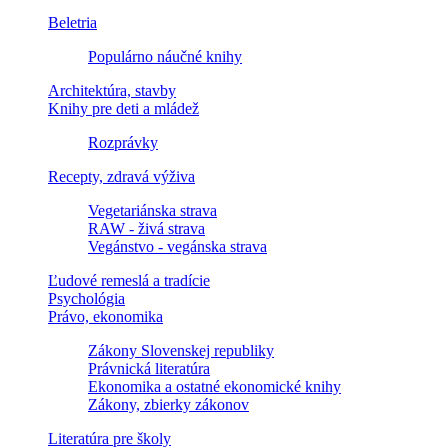
Beletria
Populárno náučné knihy
Architektúra, stavby
Knihy pre deti a mládež
Rozprávky
Recepty, zdravá výživa
Vegetariánska strava
RAW - živá strava
Vegánstvo - vegánska strava
Ľudové remeslá a tradície
Psychológia
Právo, ekonomika
Zákony Slovenskej republiky
Právnická literatúra
Ekonomika a ostatné ekonomické knihy
Zákony, zbierky zákonov
Literatúra pre školy