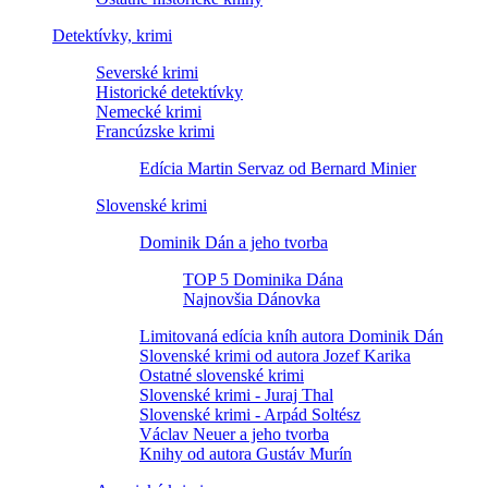
Detektívky, krimi
Severské krimi
Historické detektívky
Nemecké krimi
Francúzske krimi
Edícia Martin Servaz od Bernard Minier
Slovenské krimi
Dominik Dán a jeho tvorba
TOP 5 Dominika Dána
Najnovšia Dánovka
Limitovaná edícia kníh autora Dominik Dán
Slovenské krimi od autora Jozef Karika
Ostatné slovenské krimi
Slovenské krimi - Juraj Thal
Slovenské krimi - Arpád Soltész
Václav Neuer a jeho tvorba
Knihy od autora Gustáv Murín