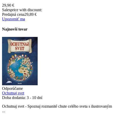
29,90 €
Salesprice with discount:
Predajná cena
29,89 €
Upozorniť ma
Najnovší tovar
Odporúčame
Ochutnaj svet
Doba dodania: 3 - 10 dní
Ochutnaj svet - Spoznaj rozmanité chute celého sveta s ilustrovaným
...