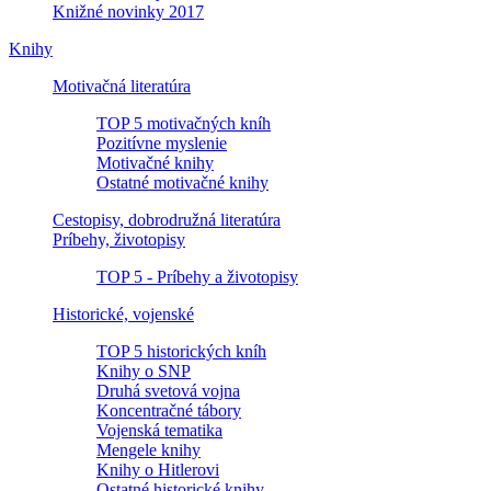
Knižné novinky 2017
Knihy
Motivačná literatúra
TOP 5 motivačných kníh
Pozitívne myslenie
Motivačné knihy
Ostatné motivačné knihy
Cestopisy, dobrodružná literatúra
Príbehy, životopisy
TOP 5 - Príbehy a životopisy
Historické, vojenské
TOP 5 historických kníh
Knihy o SNP
Druhá svetová vojna
Koncentračné tábory
Vojenská tematika
Mengele knihy
Knihy o Hitlerovi
Ostatné historické knihy