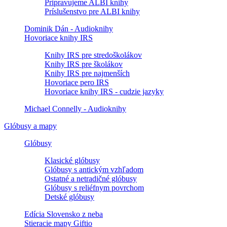
Pripravujeme ALBI knihy
Príslušenstvo pre ALBI knihy
Dominik Dán - Audioknihy
Hovoriace knihy IRS
Knihy IRS pre stredoškolákov
Knihy IRS pre školákov
Knihy IRS pre najmenších
Hovoriace pero IRS
Hovoriace knihy IRS - cudzie jazyky
Michael Connelly - Audioknihy
Glóbusy a mapy
Glóbusy
Klasické glóbusy
Glóbusy s antickým vzhľadom
Ostatné a netradičné glóbusy
Glóbusy s reliéfnym povrchom
Detské glóbusy
Edícia Slovensko z neba
Stieracie mapy Giftio