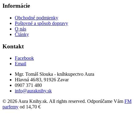
Informácie
Obchodné podmienky
Poštovné a spôsob dopravy
O nás
Články
Kontakt
Facebook
Email
Mgr. Tomáš Slouka - kníhkupectvo Aura
Hlavná 46/83, 91926 Zavar
0907 371 480
info@auraknihy.sk
© 2026 Aura Knihy.sk.
All rights reserved. Odporúčame Vám
FM
parfemy
od 14,70 €