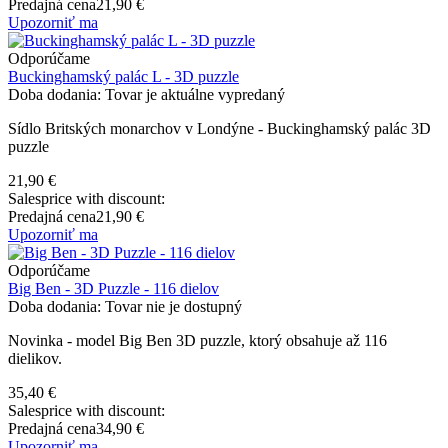
Predajná cena
21,90 €
Upozorniť ma
Odporúčame
Buckinghamský palác L - 3D puzzle
Doba dodania: Tovar je aktuálne vypredaný
Sídlo Britských monarchov v Londýne - Buckinghamský palác 3D
puzzle
21,90 €
Salesprice with discount:
Predajná cena
21,90 €
Upozorniť ma
Odporúčame
Big Ben - 3D Puzzle - 116 dielov
Doba dodania: Tovar nie je dostupný
Novinka - model Big Ben 3D puzzle, ktorý obsahuje až 116
dielikov.
35,40 €
Salesprice with discount:
Predajná cena
34,90 €
Upozorniť ma