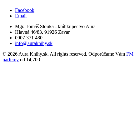
Facebook
Email
Mgr. Tomáš Slouka - kníhkupectvo Aura
Hlavná 46/83, 91926 Zavar
0907 371 480
info@auraknihy.sk
© 2026 Aura Knihy.sk.
All rights reserved. Odporúčame Vám
FM
parfemy
od 14,70 €