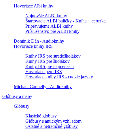
Hovoriace Albi knihy
Najnovšie ALBI knihy
Štartovacie ALBI balíčky - Kniha + ceruzka
Pripravujeme ALBI knihy
Príslušenstvo pre ALBI knihy
Dominik Dán - Audioknihy
Hovoriace knihy IRS
Knihy IRS pre stredoškolákov
Knihy IRS pre školákov
Knihy IRS pre najmenších
Hovoriace pero IRS
Hovoriace knihy IRS - cudzie jazyky
Michael Connelly - Audioknihy
Glóbusy a mapy
Glóbusy
Klasické glóbusy
Glóbusy s antickým vzhľadom
Ostatné a netradičné glóbusy