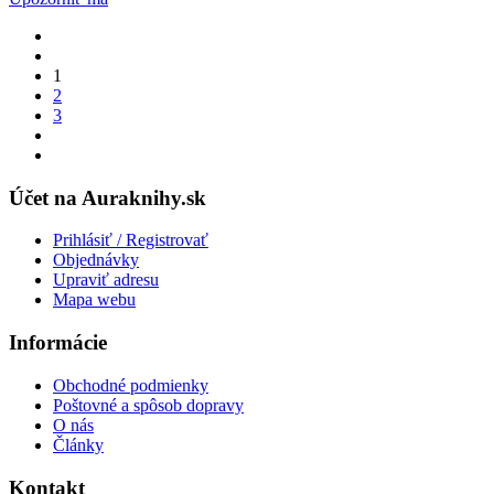
1
2
3
Účet na Auraknihy.sk
Prihlásiť / Registrovať
Objednávky
Upraviť adresu
Mapa webu
Informácie
Obchodné podmienky
Poštovné a spôsob dopravy
O nás
Články
Kontakt