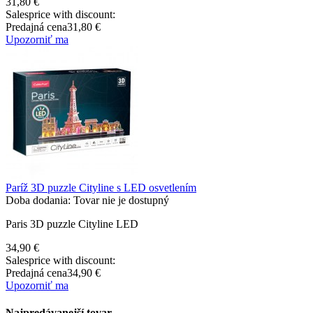
31,80 €
Salesprice with discount:
Predajná cena
31,80 €
Upozorniť ma
Paríž 3D puzzle Cityline s LED osvetlením
Doba dodania: Tovar nie je dostupný
Paris 3D puzzle Cityline LED
34,90 €
Salesprice with discount:
Predajná cena
34,90 €
Upozorniť ma
Najpredávanejší tovar