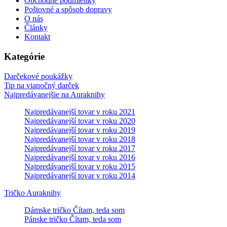
Obchodné podmienky
Poštovné a spôsob dopravy
O nás
Články
Kontakt
Kategórie
Darčekové poukážky
Tip na vianočný darček
Najpredávanejšie na Auraknihy
Najpredávanejší tovar v roku 2021
Najpredávanejší tovar v roku 2020
Najpredávanejší tovar v roku 2019
Najpredávanejší tovar v roku 2018
Najpredávanejší tovar v roku 2017
Najpredávanejší tovar v roku 2016
Najpredávanejší tovar v roku 2015
Najpredávanejší tovar v roku 2014
Tričko Auraknihy
Dámske tričko Čítam, teda som
Pánske tričko Čítam, teda som