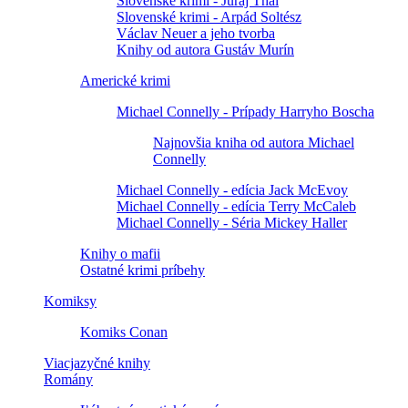
Slovenské krimi - Juraj Thal
Slovenské krimi - Arpád Soltész
Václav Neuer a jeho tvorba
Knihy od autora Gustáv Murín
Americké krimi
Michael Connelly - Prípady Harryho Boscha
Najnovšia kniha od autora Michael
Connelly
Michael Connelly - edícia Jack McEvoy
Michael Connelly - edícia Terry McCaleb
Michael Connelly - Séria Mickey Haller
Knihy o mafii
Ostatné krimi príbehy
Komiksy
Komiks Conan
Viacjazyčné knihy
Romány