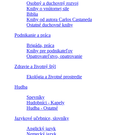
Osobný a duchovný rozvoj
Knihy o vnútornej sile
Biblia
Knihy od autora Carlos Castaneda
Ostatné duchovné knihy
Podnikanie a práca
Brigáda, práca
Knihy pre podnikateľov
Opatrovateľstvo, opatrovanie
Zdravie a životný štýl
Ekológia a životné prostredie
Hudba
Spevníky
Hudobníci - Kapely
Hudba - Ostatné
Jazykové učebnice, slovníky
Anglický jazyk
Nemecký jazyk