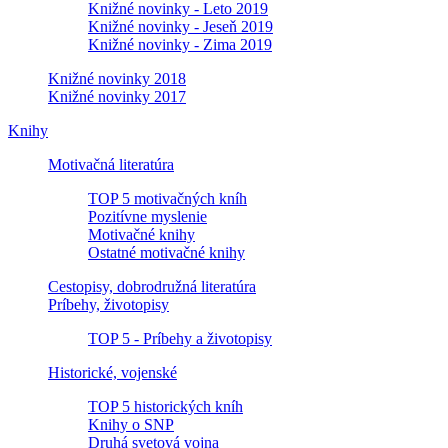
Knižné novinky - Leto 2019
Knižné novinky - Jeseň 2019
Knižné novinky - Zima 2019
Knižné novinky 2018
Knižné novinky 2017
Knihy
Motivačná literatúra
TOP 5 motivačných kníh
Pozitívne myslenie
Motivačné knihy
Ostatné motivačné knihy
Cestopisy, dobrodružná literatúra
Príbehy, životopisy
TOP 5 - Príbehy a životopisy
Historické, vojenské
TOP 5 historických kníh
Knihy o SNP
Druhá svetová vojna