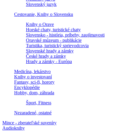
Slovenský jazyk
Cestovanie, Knihy o Slovensku
Knihy o Orave
Horské chaty, turistické chaty
Slovensko - história, príbehy, zaujímavosti
Oravské múzeum - publikácie
Turistika, turistický sprievodcovia
Slovenské hrady a zámky
České hrady a zámky
Hrady a zámky - Európa
Medicína, lekárstvo
Knihy o investovaní
Fantasy, sci-fi, horory
Encyklopédie
Hobby, dom, záhrada
Šport, Fitness
Nezaradené, ostatné
Mince - zberateľské suveníry
Audioknihy