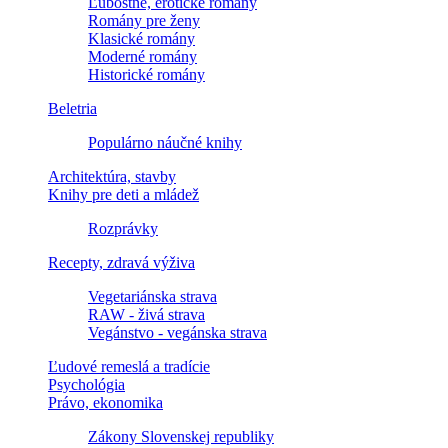
Ľúbostné, erotické romány
Romány pre ženy
Klasické romány
Moderné romány
Historické romány
Beletria
Populárno náučné knihy
Architektúra, stavby
Knihy pre deti a mládež
Rozprávky
Recepty, zdravá výživa
Vegetariánska strava
RAW - živá strava
Vegánstvo - vegánska strava
Ľudové remeslá a tradície
Psychológia
Právo, ekonomika
Zákony Slovenskej republiky