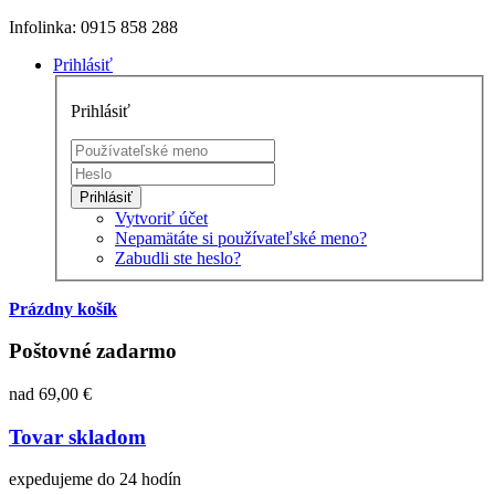
Infolinka: 0915 858 288
Prihlásiť
Prihlásiť
Prihlásiť
Vytvoriť účet
Nepamätáte si používateľské meno?
Zabudli ste heslo?
Prázdny košík
Poštovné zadarmo
nad 69,00 €
Tovar skladom
expedujeme do 24 hodín