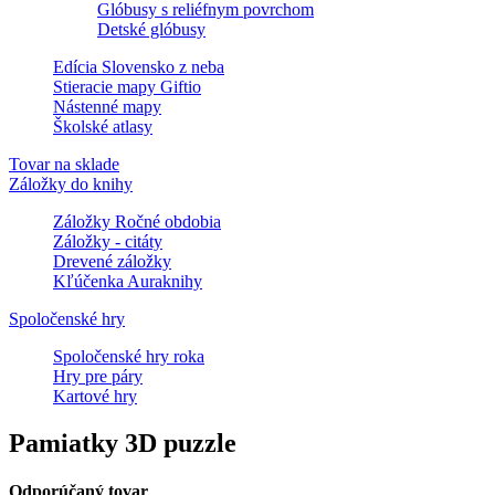
Glóbusy s reliéfnym povrchom
Detské glóbusy
Edícia Slovensko z neba
Stieracie mapy Giftio
Nástenné mapy
Školské atlasy
Tovar na sklade
Záložky do knihy
Záložky Ročné obdobia
Záložky - citáty
Drevené záložky
Kľúčenka Auraknihy
Spoločenské hry
Spoločenské hry roka
Hry pre páry
Kartové hry
Pamiatky 3D puzzle
Odporúčaný tovar