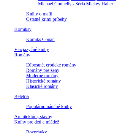
Michael Connelly - Séria Mickey Haller
Knihy o mafii
Ostatné krimi príbehy
Komiksy
Komiks Conan
Viacjazyčné knihy
Romány
Ľúbostné, erotické romány
Romány pre ženy
Moderné romány
Historické romány
Klasické romány
Beletria
Populárno náučné knihy
Architektúra, stavby
Knihy pre deti a mládež
Rozprávky