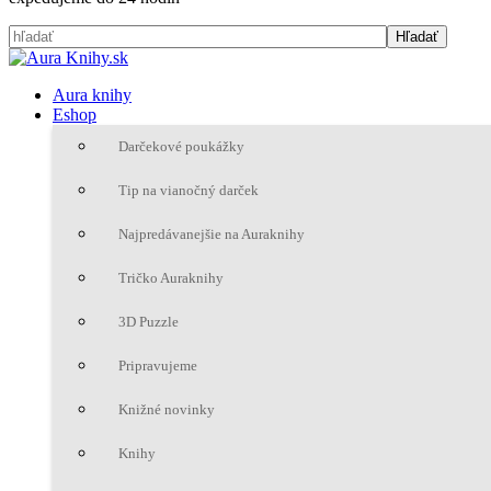
Aura knihy
Eshop
Darčekové poukážky
Tip na vianočný darček
Najpredávanejšie na Auraknihy
Tričko Auraknihy
3D Puzzle
Pripravujeme
Knižné novinky
Knihy