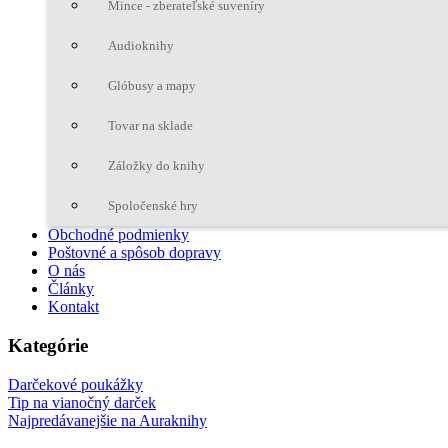
Mince - zberateľské suveníry
Audioknihy
Glóbusy a mapy
Tovar na sklade
Záložky do knihy
Spoločenské hry
Obchodné podmienky
Poštovné a spôsob dopravy
O nás
Články
Kontakt
Kategórie
Darčekové poukážky
Tip na vianočný darček
Najpredávanejšie na Auraknihy