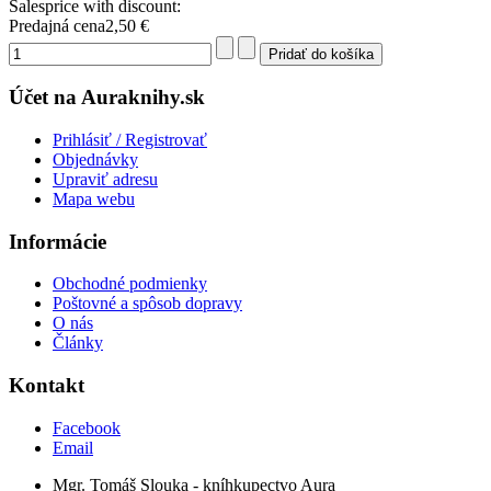
Salesprice with discount:
Predajná cena
2,50 €
Účet na Auraknihy.sk
Prihlásiť / Registrovať
Objednávky
Upraviť adresu
Mapa webu
Informácie
Obchodné podmienky
Poštovné a spôsob dopravy
O nás
Články
Kontakt
Facebook
Email
Mgr. Tomáš Slouka - kníhkupectvo Aura