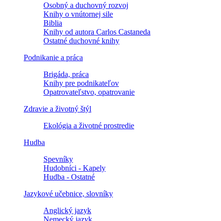
Osobný a duchovný rozvoj
Knihy o vnútornej sile
Biblia
Knihy od autora Carlos Castaneda
Ostatné duchovné knihy
Podnikanie a práca
Brigáda, práca
Knihy pre podnikateľov
Opatrovateľstvo, opatrovanie
Zdravie a životný štýl
Ekológia a životné prostredie
Hudba
Spevníky
Hudobníci - Kapely
Hudba - Ostatné
Jazykové učebnice, slovníky
Anglický jazyk
Nemecký jazyk