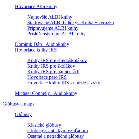
Hovoriace Albi knihy
Najnovšie ALBI knihy
Štartovacie ALBI balíčky - Kniha + ceruzka
Pripravujeme ALBI knihy
Príslušenstvo pre ALBI knihy
Dominik Dán - Audioknihy
Hovoriace knihy IRS
Knihy IRS pre stredoškolákov
Knihy IRS pre školákov
Knihy IRS pre najmenších
Hovoriace pero IRS
Hovoriace knihy IRS - cudzie jazyky
Michael Connelly - Audioknihy
Glóbusy a mapy
Glóbusy
Klasické glóbusy
Glóbusy s antickým vzhľadom
Ostatné a netradičné glóbusy