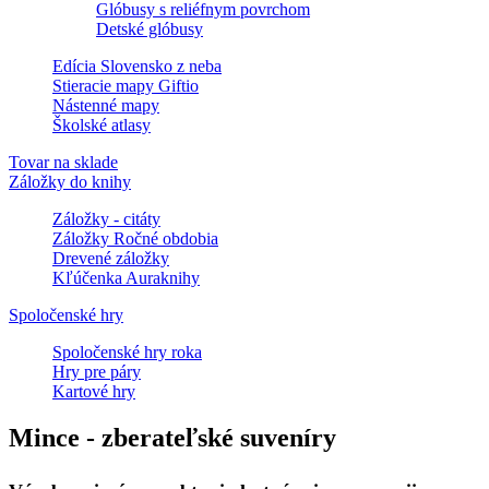
Glóbusy s reliéfnym povrchom
Detské glóbusy
Edícia Slovensko z neba
Stieracie mapy Giftio
Nástenné mapy
Školské atlasy
Tovar na sklade
Záložky do knihy
Záložky - citáty
Záložky Ročné obdobia
Drevené záložky
Kľúčenka Auraknihy
Spoločenské hry
Spoločenské hry roka
Hry pre páry
Kartové hry
Mince - zberateľské suveníry