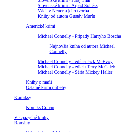
Slovenské krimi - Juraj Thal
Slovenské krimi - Arpád Soltész
Václav Neuer a jeho tvorba
Knihy od autora Gustáv Murín
Americké krimi
Michael Connelly - Prípady Harryho Boscha
Najnovšia kniha od autora Michael
Connelly
Michael Connelly - edícia Jack McEvoy
Michael Connelly - edícia Terry McCaleb
Michael Connelly - Séria Mickey Haller
Knihy o mafii
Ostatné krimi príbehy
Komiksy
Komiks Conan
Viacjazyčné knihy
Romány