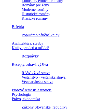
Ľúbostné, erotické romány
Romány pre ženy
Moderné romány
Historické romány
Klasické romány
Beletria
Populárno náučné knihy
Architektúra, stavby
Knihy pre deti a mládež
Rozprávky
Recepty, zdravá výživa
RAW - živá strava
Vegánstvo - vegánska strava
Vegetariánska strava
Ľudové remeslá a tradície
Psychológia
Právo, ekonomika
Zákony Slovenskej republiky