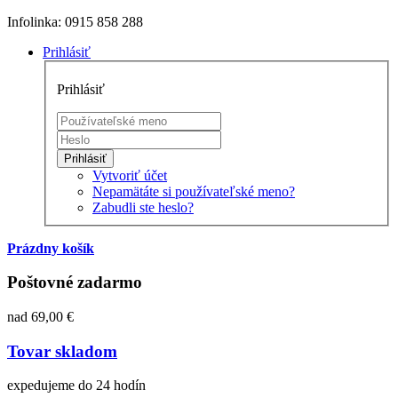
Infolinka: 0915 858 288
Prihlásiť
Prihlásiť
Prihlásiť
Vytvoriť účet
Nepamätáte si používateľské meno?
Zabudli ste heslo?
Prázdny košík
Poštovné zadarmo
nad 69,00 €
Tovar skladom
expedujeme do 24 hodín