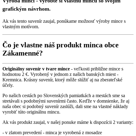
Výroba mincí - vyrobte si vlastnú mincu so svojim
grafickým návrhom.
Ak vás tento suvenír zaujal, ponúkame možnosť výroby mince s
vlastným motívom.
Čo je vlastne náš produkt minca obce
Zákamenné?
Originálny suvenír v tvare mince
- veľkosti približne mince s
hodnotou 2 €. Vyrobený v jednom z našich banských miest -
Kremnica. Krásny suvenír, ktorý môže slúžiť aj na zberateľské
účely.
Po našich cestách po Slovenských pamiatkách a mestách sme sa
stretávali s podobnými suvenírmi často. Keďže v domnienke, že aj
naša obec si podobný suvenír zaslúži, dali sme na vlastné náklady
vyrobiť túto originálnu mincu.
Ak vás produkt zaujal, v našej ponuke máme k dispozícii 2 varianty:
- v zlatom prevedení - minca je vyrobená z mosadze