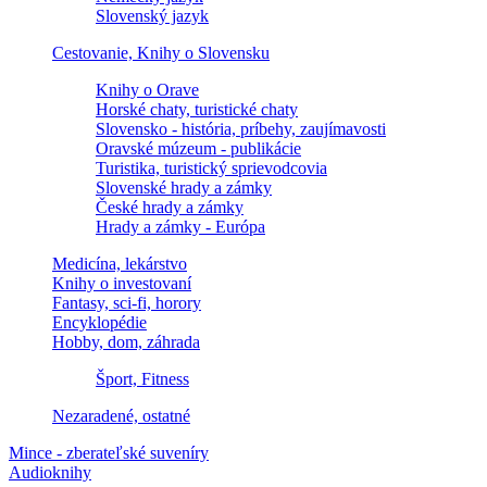
Slovenský jazyk
Cestovanie, Knihy o Slovensku
Knihy o Orave
Horské chaty, turistické chaty
Slovensko - história, príbehy, zaujímavosti
Oravské múzeum - publikácie
Turistika, turistický sprievodcovia
Slovenské hrady a zámky
České hrady a zámky
Hrady a zámky - Európa
Medicína, lekárstvo
Knihy o investovaní
Fantasy, sci-fi, horory
Encyklopédie
Hobby, dom, záhrada
Šport, Fitness
Nezaradené, ostatné
Mince - zberateľské suveníry
Audioknihy