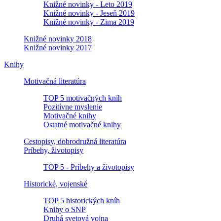
Knižné novinky - Leto 2019
Knižné novinky - Jeseň 2019
Knižné novinky - Zima 2019
Knižné novinky 2018
Knižné novinky 2017
Knihy
Motivačná literatúra
TOP 5 motivačných kníh
Pozitívne myslenie
Motivačné knihy
Ostatné motivačné knihy
Cestopisy, dobrodružná literatúra
Príbehy, životopisy
TOP 5 - Príbehy a životopisy
Historické, vojenské
TOP 5 historických kníh
Knihy o SNP
Druhá svetová vojna