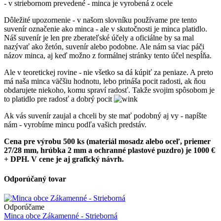
- v striebornom prevedené - minca je vyrobená z ocele
Dôležité upozornenie - v našom slovníku používame pre tento
suvenír označenie ako minca - ale v skutočnosti je minca platidlo.
Náš suvenír je len pre zberateľské účely a oficiálne by sa mal
nazývať ako žetón, suvenír alebo podobne. Ale nám sa viac páči
názov minca, aj keď možno z formálnej stránky tento účel nespĺňa.
Ale v teoretickej rovine - nie všetko sa dá kúpiť za peniaze. A preto
má naša minca väčšiu hodnotu, lebo prináša pocit radosti, ak ňou
obdarujete niekoho, komu spraví radosť. Takže svojim spôsobom je
to platidlo pre radosť a dobrý pocit
Ak vás suvenír zaujal a chceli by ste mať podobný aj vy - napíšte
nám - vyrobíme mincu podľa vašich predstáv.
Cena pre výrobu 500 ks (materiál mosadz alebo oceľ, priemer
27/28 mm, hrúbka 2 mm a ochranné plastové puzdro) je 1000 €
+ DPH. V cene je aj grafický návrh.
Odporúčaný tovar
Odporúčame
Minca obce Zákamenné - Strieborná