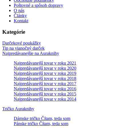
Obchodné podmienky
Poštovné a spôsob dopravy
O nás
Články
Kontakt
Kategórie
Darčekové poukážky
Tip na vianočný darček
Najpredávanejšie na Auraknihy
Najpredávanejší tovar v roku 2021
Najpredávanejší tovar v roku 2020
Najpredávanejší tovar v roku 2019
Najpredávanejší tovar v roku 2018
Najpredávanejší tovar v roku 2017
Najpredávanejší tovar v roku 2016
Najpredávanejší tovar v roku 2015
Najpredávanejší tovar v roku 2014
Tričko Auraknihy
Dámske tričko Čítam, teda som
Pánske tričko Čítam, teda som