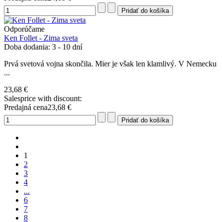
Odporúčame
Ken Follet - Zima sveta
Doba dodania: 3 - 10 dní
Prvá svetová vojna skončila. Mier je však len klamlivý. V Nemecku
...
23,68 €
Salesprice with discount:
Predajná cena
23,68 €
1
2
3
4
...
6
7
8