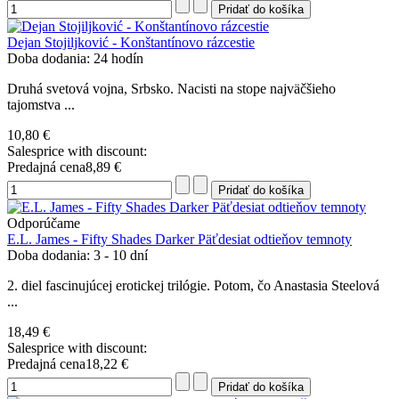
Dejan Stojiljković - Konštantínovo rázcestie
Doba dodania: 24 hodín
Druhá svetová vojna, Srbsko. Nacisti na stope najväčšieho
tajomstva ...
10,80 €
Salesprice with discount:
Predajná cena
8,89 €
Odporúčame
E.L. James - Fifty Shades Darker Päťdesiat odtieňov temnoty
Doba dodania: 3 - 10 dní
2. diel fascinujúcej erotickej trilógie. Potom, čo Anastasia Steelová
...
18,49 €
Salesprice with discount:
Predajná cena
18,22 €