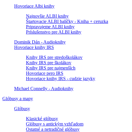
Hovoriace Albi knihy
Najnovšie ALBI knihy
Štartovacie ALBI balíčky - Kniha + ceruzka
Pripravujeme ALBI knihy
Príslušenstvo pre ALBI knihy
Dominik Dán - Audioknihy
Hovoriace knihy IRS
Knihy IRS pre stredoškolákov
Knihy IRS pre školákov
Knihy IRS pre najmenších
Hovoriace pero IRS
Hovoriace knihy IRS - cudzie jazyky
Michael Connelly - Audioknihy
Glóbusy a mapy
Glóbusy
Klasické glóbusy
Glóbusy s antickým vzhľadom
Ostatné a netradičné glóbusy