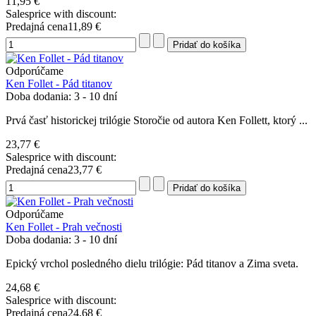
11,95 €
Salesprice with discount:
Predajná cena
11,89 €
Odporúčame
Ken Follet - Pád titanov
Doba dodania: 3 - 10 dní
Prvá časť historickej trilógie Storočie od autora Ken Follett, ktorý ...
23,77 €
Salesprice with discount:
Predajná cena
23,77 €
Odporúčame
Ken Follet - Prah večnosti
Doba dodania: 3 - 10 dní
Epický vrchol posledného dielu trilógie: Pád titanov a Zima sveta.
24,68 €
Salesprice with discount:
Predajná cena
24,68 €