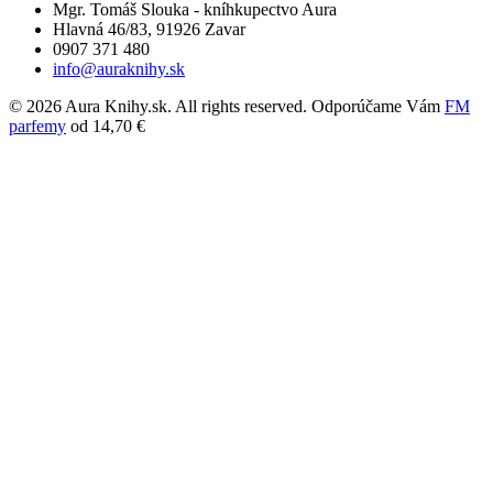
Mgr. Tomáš Slouka - kníhkupectvo Aura
Hlavná 46/83, 91926 Zavar
0907 371 480
info@auraknihy.sk
© 2026 Aura Knihy.sk.
All rights reserved. Odporúčame Vám
FM
parfemy
od 14,70 €