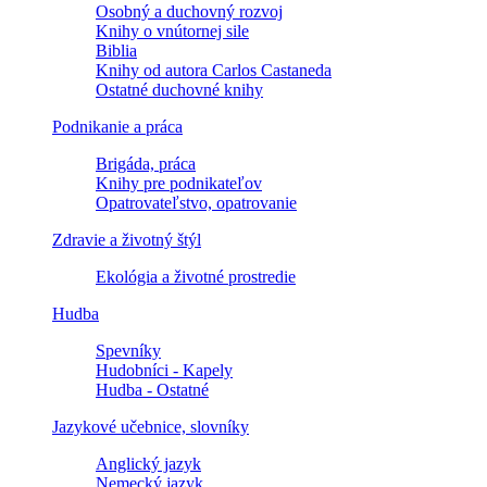
Osobný a duchovný rozvoj
Knihy o vnútornej sile
Biblia
Knihy od autora Carlos Castaneda
Ostatné duchovné knihy
Podnikanie a práca
Brigáda, práca
Knihy pre podnikateľov
Opatrovateľstvo, opatrovanie
Zdravie a životný štýl
Ekológia a životné prostredie
Hudba
Spevníky
Hudobníci - Kapely
Hudba - Ostatné
Jazykové učebnice, slovníky
Anglický jazyk
Nemecký jazyk