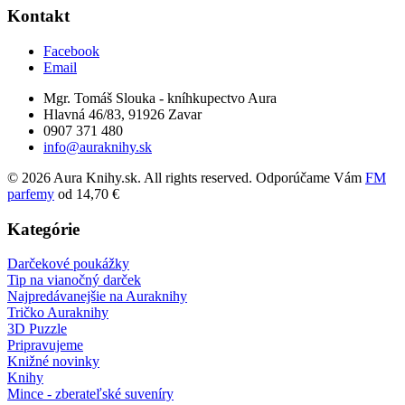
Kontakt
Facebook
Email
Mgr. Tomáš Slouka - kníhkupectvo Aura
Hlavná 46/83, 91926 Zavar
0907 371 480
info@auraknihy.sk
© 2026 Aura Knihy.sk.
All rights reserved. Odporúčame Vám
FM
parfemy
od 14,70 €
Kategórie
Darčekové poukážky
Tip na vianočný darček
Najpredávanejšie na Auraknihy
Tričko Auraknihy
3D Puzzle
Pripravujeme
Knižné novinky
Knihy
Mince - zberateľské suveníry