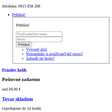
Infolinka: 0915 858 288
Prihlásiť
Prihlásiť
Prihlásiť
Vytvoriť účet
Nepamätáte si používateľské meno?
Zabudli ste heslo?
Prázdny košík
Poštovné zadarmo
nad 69,00 €
Tovar skladom
expedujeme do 24 hodín