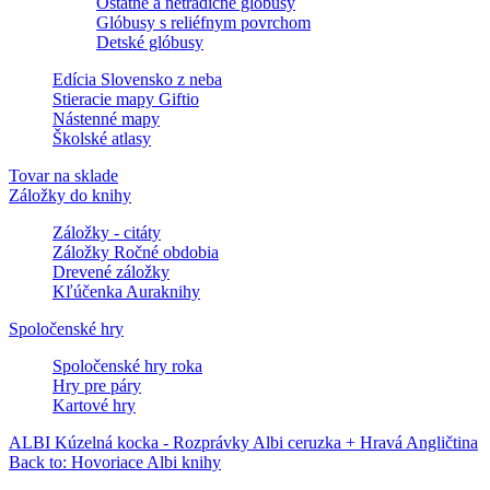
Ostatné a netradičné glóbusy
Glóbusy s reliéfnym povrchom
Detské glóbusy
Edícia Slovensko z neba
Stieracie mapy Giftio
Nástenné mapy
Školské atlasy
Tovar na sklade
Záložky do knihy
Záložky - citáty
Záložky Ročné obdobia
Drevené záložky
Kľúčenka Auraknihy
Spoločenské hry
Spoločenské hry roka
Hry pre páry
Kartové hry
ALBI Kúzelná kocka - Rozprávky
Albi ceruzka + Hravá Angličtina
Back to: Hovoriace Albi knihy