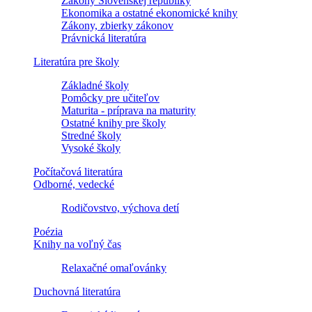
Zákony Slovenskej republiky
Ekonomika a ostatné ekonomické knihy
Zákony, zbierky zákonov
Právnická literatúra
Literatúra pre školy
Základné školy
Pomôcky pre učiteľov
Maturita - príprava na maturity
Ostatné knihy pre školy
Stredné školy
Vysoké školy
Počítačová literatúra
Odborné, vedecké
Rodičovstvo, výchova detí
Poézia
Knihy na voľný čas
Relaxačné omaľovánky
Duchovná literatúra