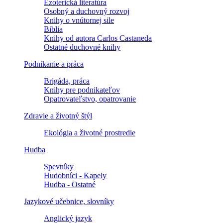
Ezoterická literatúra
Osobný a duchovný rozvoj
Knihy o vnútornej sile
Biblia
Knihy od autora Carlos Castaneda
Ostatné duchovné knihy
Podnikanie a práca
Brigáda, práca
Knihy pre podnikateľov
Opatrovateľstvo, opatrovanie
Zdravie a životný štýl
Ekológia a životné prostredie
Hudba
Spevníky
Hudobníci - Kapely
Hudba - Ostatné
Jazykové učebnice, slovníky
Anglický jazyk