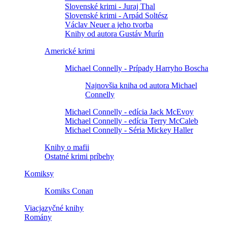
Slovenské krimi - Juraj Thal
Slovenské krimi - Arpád Soltész
Václav Neuer a jeho tvorba
Knihy od autora Gustáv Murín
Americké krimi
Michael Connelly - Prípady Harryho Boscha
Najnovšia kniha od autora Michael
Connelly
Michael Connelly - edícia Jack McEvoy
Michael Connelly - edícia Terry McCaleb
Michael Connelly - Séria Mickey Haller
Knihy o mafii
Ostatné krimi príbehy
Komiksy
Komiks Conan
Viacjazyčné knihy
Romány