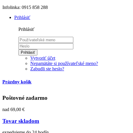
Infolinka: 0915 858 288
Prihlásiť
Prihlásiť
Prihlásiť
Vytvoriť účet
Nepamätáte si používateľské meno?
Zabudli ste heslo?
Prázdny košík
Poštovné zadarmo
nad 69,00 €
Tovar skladom
expedujeme do 24 hodín