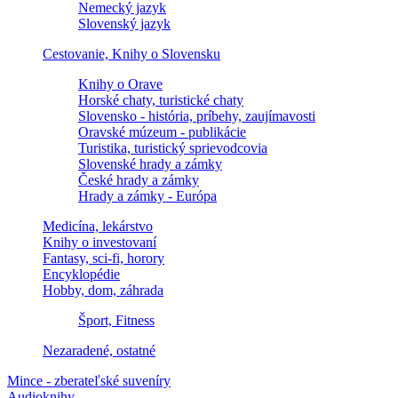
Nemecký jazyk
Slovenský jazyk
Cestovanie, Knihy o Slovensku
Knihy o Orave
Horské chaty, turistické chaty
Slovensko - história, príbehy, zaujímavosti
Oravské múzeum - publikácie
Turistika, turistický sprievodcovia
Slovenské hrady a zámky
České hrady a zámky
Hrady a zámky - Európa
Medicína, lekárstvo
Knihy o investovaní
Fantasy, sci-fi, horory
Encyklopédie
Hobby, dom, záhrada
Šport, Fitness
Nezaradené, ostatné
Mince - zberateľské suveníry
Audioknihy