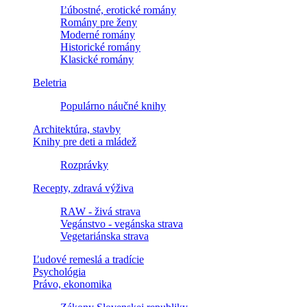
Ľúbostné, erotické romány
Romány pre ženy
Moderné romány
Historické romány
Klasické romány
Beletria
Populárno náučné knihy
Architektúra, stavby
Knihy pre deti a mládež
Rozprávky
Recepty, zdravá výživa
RAW - živá strava
Vegánstvo - vegánska strava
Vegetariánska strava
Ľudové remeslá a tradície
Psychológia
Právo, ekonomika