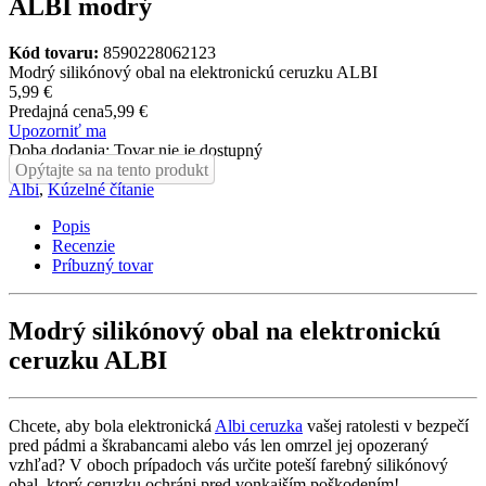
ALBI modrý
Kód tovaru:
8590228062123
Modrý silikónový obal na elektronickú ceruzku ALBI
5,99 €
Predajná cena
5,99 €
Upozorniť ma
Doba dodania: Tovar nie je dostupný
Opýtajte sa na tento produkt
Albi
,
Kúzelné čítanie
Popis
Recenzie
Príbuzný tovar
Modrý silikónový obal na elektronickú
ceruzku ALBI
Chcete, aby bola elektronická
Albi ceruzka
vašej ratolesti v bezpečí
pred pádmi a škrabancami alebo vás len omrzel jej opozeraný
vzhľad? V oboch prípadoch vás určite poteší farebný silikónový
obal, ktorý ceruzku ochráni pred vonkajším poškodením!