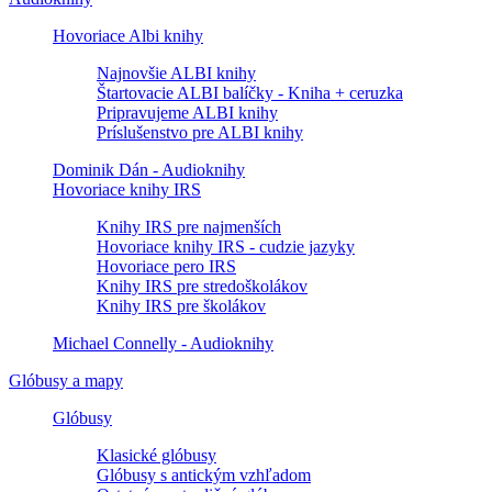
Hovoriace Albi knihy
Najnovšie ALBI knihy
Štartovacie ALBI balíčky - Kniha + ceruzka
Pripravujeme ALBI knihy
Príslušenstvo pre ALBI knihy
Dominik Dán - Audioknihy
Hovoriace knihy IRS
Knihy IRS pre najmenších
Hovoriace knihy IRS - cudzie jazyky
Hovoriace pero IRS
Knihy IRS pre stredoškolákov
Knihy IRS pre školákov
Michael Connelly - Audioknihy
Glóbusy a mapy
Glóbusy
Klasické glóbusy
Glóbusy s antickým vzhľadom