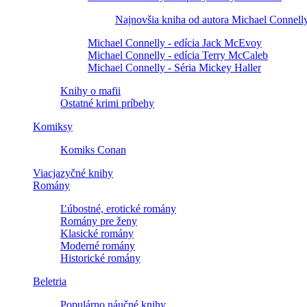
Najnovšia kniha od autora Michael Connell
Michael Connelly - edícia Jack McEvoy
Michael Connelly - edícia Terry McCaleb
Michael Connelly - Séria Mickey Haller
Knihy o mafii
Ostatné krimi príbehy
Komiksy
Komiks Conan
Viacjazyčné knihy
Romány
Ľúbostné, erotické romány
Romány pre ženy
Klasické romány
Moderné romány
Historické romány
Beletria
Populárno náučné knihy