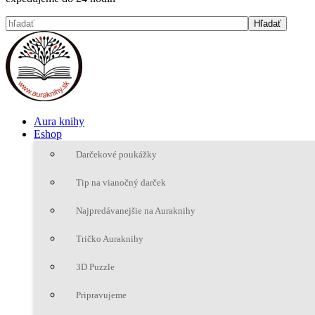
Aura knihy
Eshop
Darčekové poukážky
Tip na vianočný darček
Najpredávanejšie na Auraknihy
Tričko Auraknihy
3D Puzzle
Pripravujeme