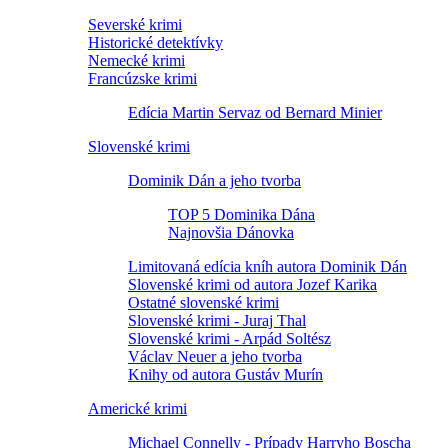
Severské krimi
Historické detektívky
Nemecké krimi
Francúzske krimi
Edícia Martin Servaz od Bernard Minier
Slovenské krimi
Dominik Dán a jeho tvorba
TOP 5 Dominika Dána
Najnovšia Dánovka
Limitovaná edícia kníh autora Dominik Dán
Slovenské krimi od autora Jozef Karika
Ostatné slovenské krimi
Slovenské krimi - Juraj Thal
Slovenské krimi - Arpád Soltész
Václav Neuer a jeho tvorba
Knihy od autora Gustáv Murín
Americké krimi
Michael Connelly - Prípady Harryho Boscha