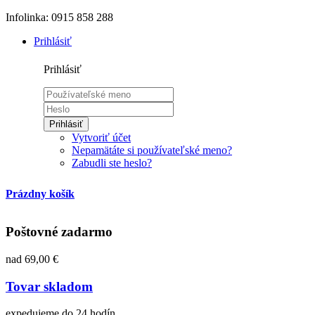
Infolinka: 0915 858 288
Prihlásiť
Prihlásiť
Prihlásiť
Vytvoriť účet
Nepamätáte si používateľské meno?
Zabudli ste heslo?
Prázdny košík
Poštovné zadarmo
nad 69,00 €
Tovar skladom
expedujeme do 24 hodín