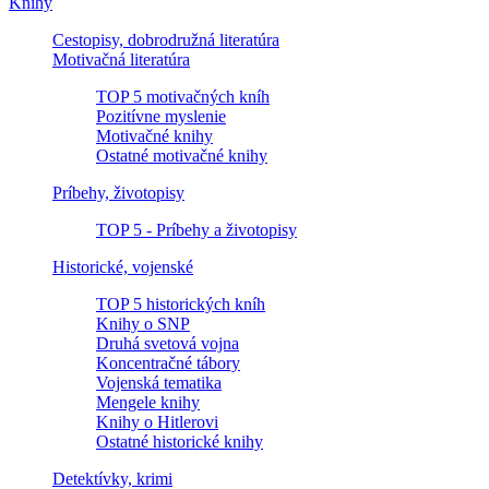
Knihy
Cestopisy, dobrodružná literatúra
Motivačná literatúra
TOP 5 motivačných kníh
Pozitívne myslenie
Motivačné knihy
Ostatné motivačné knihy
Príbehy, životopisy
TOP 5 - Príbehy a životopisy
Historické, vojenské
TOP 5 historických kníh
Knihy o SNP
Druhá svetová vojna
Koncentračné tábory
Vojenská tematika
Mengele knihy
Knihy o Hitlerovi
Ostatné historické knihy
Detektívky, krimi