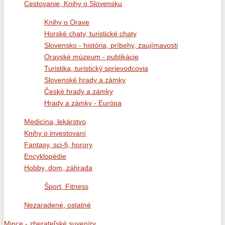
Cestovanie, Knihy o Slovensku
Knihy o Orave
Horské chaty, turistické chaty
Slovensko - história, príbehy, zaujímavosti
Oravské múzeum - publikácie
Turistika, turistický sprievodcovia
Slovenské hrady a zámky
České hrady a zámky
Hrady a zámky - Európa
Medicína, lekárstvo
Knihy o investovaní
Fantasy, sci-fi, horory
Encyklopédie
Hobby, dom, záhrada
Šport, Fitness
Nezaradené, ostatné
Mince - zberateľské suveníry