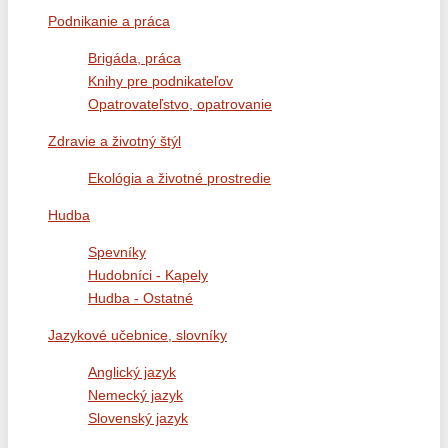
Podnikanie a práca
Brigáda, práca
Knihy pre podnikateľov
Opatrovateľstvo, opatrovanie
Zdravie a životný štýl
Ekológia a životné prostredie
Hudba
Spevníky
Hudobníci - Kapely
Hudba - Ostatné
Jazykové učebnice, slovníky
Anglický jazyk
Nemecký jazyk
Slovenský jazyk