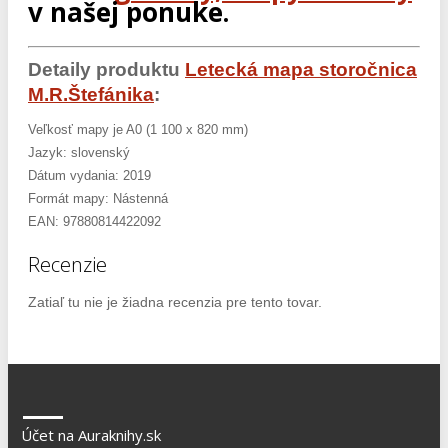
v našej ponuke.
Detaily produktu
Letecká mapa storočnica
M.R.Štefánika
:
Veľkosť mapy je A0 (1 100 x 820 mm)
Jazyk: slovenský
Dátum vydania: 2019
Formát mapy: Nástenná
EAN: 97880814422092
Recenzie
Zatiaľ tu nie je žiadna recenzia pre tento tovar.
Účet na Auraknihy.sk