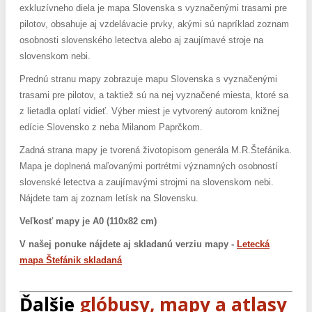
exkluzívneho diela je mapa Slovenska s vyznačenými trasami pre
pilotov, obsahuje aj vzdelávacie prvky, akými sú napríklad zoznam
osobnosti slovenského letectva alebo aj zaujímavé stroje na
slovenskom nebi.
Prednú stranu mapy zobrazuje mapu Slovenska s vyznačenými
trasami pre pilotov, a taktiež sú na nej vyznačené miesta, ktoré sa
z lietadla oplatí vidieť. Výber miest je vytvorený autorom knižnej
edície Slovensko z neba Milanom Paprčkom.
Zadná strana mapy je tvorená životopisom generála M.R.Štefánika.
Mapa je doplnená maľovanými portrétmi významných osobností
slovenské letectva a zaujímavými strojmi na slovenskom nebi.
Nájdete tam aj zoznam letísk na Slovensku.
Veľkosť mapy je A0 (110x82 cm)
V našej ponuke nájdete aj skladanú verziu mapy -
Letecká
mapa Štefánik skladaná
Ďalšie
glóbusy, mapy a atlasy