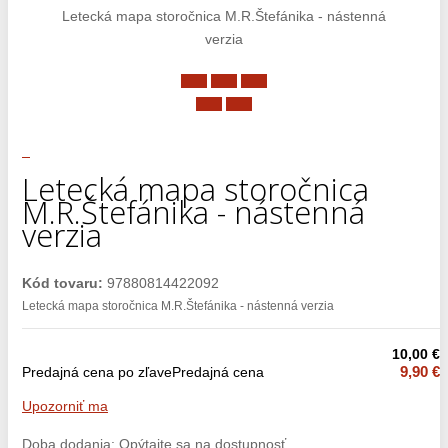
Letecká mapa storočnica M.R.Štefánika - nástenná
verzia
Letecká mapa storočnica
M.R.Štefánika - nástenná
verzia
Kód tovaru:
97880814422092
Letecká mapa storočnica M.R.Štefánika - nástenná verzia
10,00 €
9,90 €
Predajná cena po zľave
Predajná cena
Upozorniť ma
Doba dodania: Opýtajte sa na dostupnosť