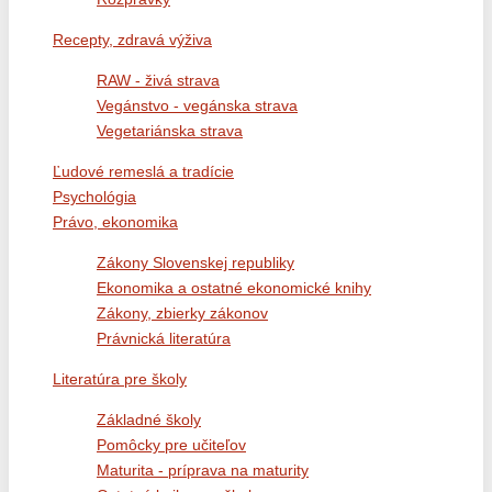
Recepty, zdravá výživa
RAW - živá strava
Vegánstvo - vegánska strava
Vegetariánska strava
Ľudové remeslá a tradície
Psychológia
Právo, ekonomika
Zákony Slovenskej republiky
Ekonomika a ostatné ekonomické knihy
Zákony, zbierky zákonov
Právnická literatúra
Literatúra pre školy
Základné školy
Pomôcky pre učiteľov
Maturita - príprava na maturity