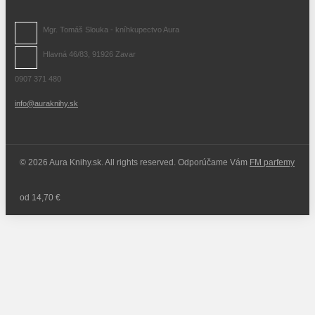
Mgr. Tomáš Slouka - kníhkupectvo Aura
Hlavná 46/83, 91926 Zavar
0907 371 480
info@auraknihy.sk
© 2026 Aura Knihy.sk.
All rights reserved. Odporúčame Vám
FM parfemy
od 14,70 €