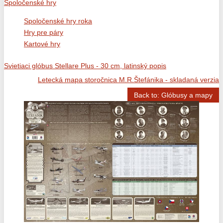
Spoločenské hry
Spoločenské hry roka
Hry pre páry
Kartové hry
Svietiaci glóbus Stellare Plus - 30 cm, latinský popis
Letecká mapa storočnica M.R.Štefánika - skladaná verzia
Back to: Glóbusy a mapy