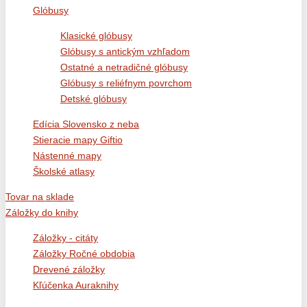
Glóbusy
Klasické glóbusy
Glóbusy s antickým vzhľadom
Ostatné a netradičné glóbusy
Glóbusy s reliéfnym povrchom
Detské glóbusy
Edícia Slovensko z neba
Stieracie mapy Giftio
Nástenné mapy
Školské atlasy
Tovar na sklade
Záložky do knihy
Záložky - citáty
Záložky Ročné obdobia
Drevené záložky
Kľúčenka Auraknihy