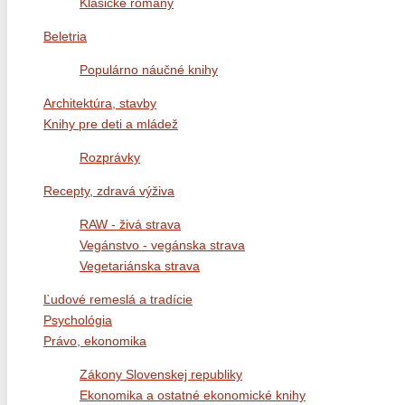
Klasické romány
Beletria
Populárno náučné knihy
Architektúra, stavby
Knihy pre deti a mládež
Rozprávky
Recepty, zdravá výživa
RAW - živá strava
Vegánstvo - vegánska strava
Vegetariánska strava
Ľudové remeslá a tradície
Psychológia
Právo, ekonomika
Zákony Slovenskej republiky
Ekonomika a ostatné ekonomické knihy