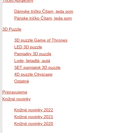
Tričko Auraknihy
Dámske tričko Čítam, teda som
Pánske tričko Čítam, teda som
3D Puzzle
3D puzzle Game of Thrones
LED 3D puzzle
Pamiatky 3D puzzle
Lode, lietadlá, autá
SET pamiatok 3D puzzle
4D puzzle Cityscape
Ostatné
Pripravujeme
Knižné novinky
Knižné novinky 2022
Knižné novinky 2021
Knižné novinky 2020