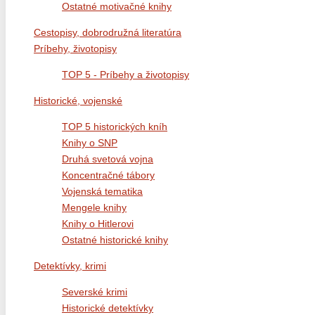
Ostatné motivačné knihy
Cestopisy, dobrodružná literatúra
Príbehy, životopisy
TOP 5 - Príbehy a životopisy
Historické, vojenské
TOP 5 historických kníh
Knihy o SNP
Druhá svetová vojna
Koncentračné tábory
Vojenská tematika
Mengele knihy
Knihy o Hitlerovi
Ostatné historické knihy
Detektívky, krimi
Severské krimi
Historické detektívky