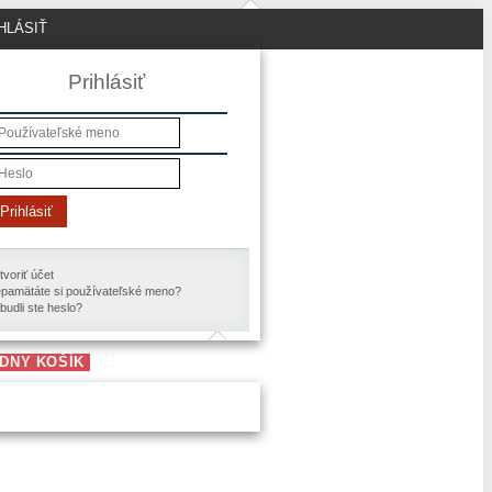
HLÁSIŤ
Prihlásiť
Prihlásiť
tvoriť účet
pamätáte si používateľské meno?
budli ste heslo?
DNY KOŠÍK