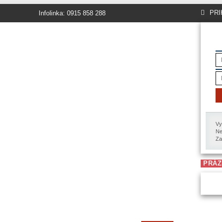
PRI
Infolinka: 0915 858 288
Vy
Ne
Za
PRÁZ