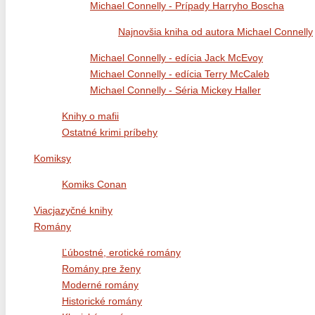
Michael Connelly - Prípady Harryho Boscha
Najnovšia kniha od autora Michael Connelly
Michael Connelly - edícia Jack McEvoy
Michael Connelly - edícia Terry McCaleb
Michael Connelly - Séria Mickey Haller
Knihy o mafii
Ostatné krimi príbehy
Komiksy
Komiks Conan
Viacjazyčné knihy
Romány
Ľúbostné, erotické romány
Romány pre ženy
Moderné romány
Historické romány