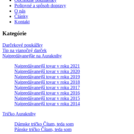
Obchodné podmienky
Poštovné a spôsob dopravy
O nás
Články
Kontakt
Kategórie
Darčekové poukážky
Tip na vianočný darček
Najpredávanejšie na Auraknihy
Najpredávanejší tovar v roku 2021
Najpredávanejší tovar v roku 2020
Najpredávanejší tovar v roku 2019
Najpredávanejší tovar v roku 2018
Najpredávanejší tovar v roku 2017
Najpredávanejší tovar v roku 2016
Najpredávanejší tovar v roku 2015
Najpredávanejší tovar v roku 2014
Tričko Auraknihy
Dámske tričko Čítam, teda som
Pánske tričko Čítam, teda som