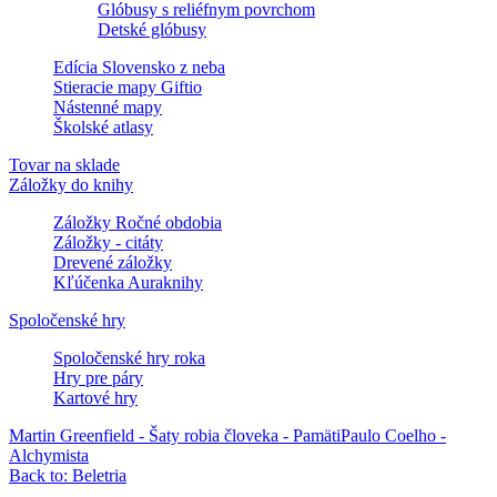
Glóbusy s reliéfnym povrchom
Detské glóbusy
Edícia Slovensko z neba
Stieracie mapy Giftio
Nástenné mapy
Školské atlasy
Tovar na sklade
Záložky do knihy
Záložky Ročné obdobia
Záložky - citáty
Drevené záložky
Kľúčenka Auraknihy
Spoločenské hry
Spoločenské hry roka
Hry pre páry
Kartové hry
Martin Greenfield - Šaty robia človeka - Pamäti
Paulo Coelho -
Alchymista
Back to: Beletria