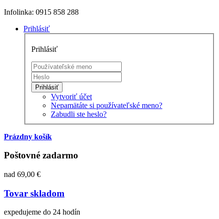
Infolinka: 0915 858 288
Prihlásiť
Prihlásiť
Prihlásiť
Vytvoriť účet
Nepamätáte si používateľské meno?
Zabudli ste heslo?
Prázdny košík
Poštovné zadarmo
nad 69,00 €
Tovar skladom
expedujeme do 24 hodín