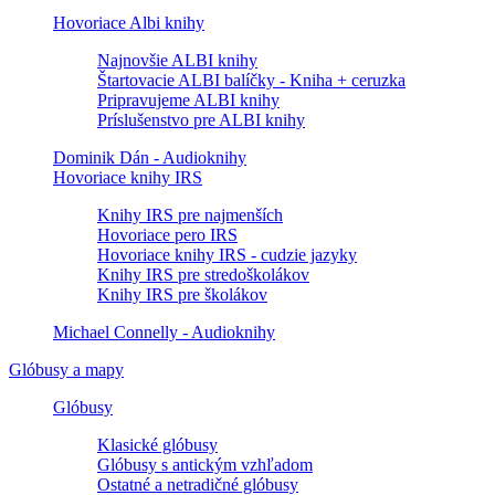
Hovoriace Albi knihy
Najnovšie ALBI knihy
Štartovacie ALBI balíčky - Kniha + ceruzka
Pripravujeme ALBI knihy
Príslušenstvo pre ALBI knihy
Dominik Dán - Audioknihy
Hovoriace knihy IRS
Knihy IRS pre najmenších
Hovoriace pero IRS
Hovoriace knihy IRS - cudzie jazyky
Knihy IRS pre stredoškolákov
Knihy IRS pre školákov
Michael Connelly - Audioknihy
Glóbusy a mapy
Glóbusy
Klasické glóbusy
Glóbusy s antickým vzhľadom
Ostatné a netradičné glóbusy