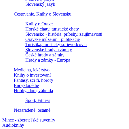
Slovenský jazyk
Cestovanie, Knihy o Slovensku
Knihy o Orave
Horské chaty, turistické chaty
Slovensko - história, príbehy, zaujímavosti
Oravské múzeum - publikácie
Turistika, turistický sprievodcovia
Slovenské hrady a zámky
České hrady a zámky
Hrady a zámky - Európa
Medicína, lekárstvo
Knihy o investovaní
Fantasy, sci-fi, horory
Encyklopédie
Hobby, dom, záhrada
Šport, Fitness
Nezaradené, ostatné
Mince - zberateľské suveníry
Audioknihy