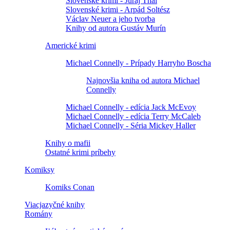
Slovenské krimi - Juraj Thal
Slovenské krimi - Arpád Soltész
Václav Neuer a jeho tvorba
Knihy od autora Gustáv Murín
Americké krimi
Michael Connelly - Prípady Harryho Boscha
Najnovšia kniha od autora Michael
Connelly
Michael Connelly - edícia Jack McEvoy
Michael Connelly - edícia Terry McCaleb
Michael Connelly - Séria Mickey Haller
Knihy o mafii
Ostatné krimi príbehy
Komiksy
Komiks Conan
Viacjazyčné knihy
Romány