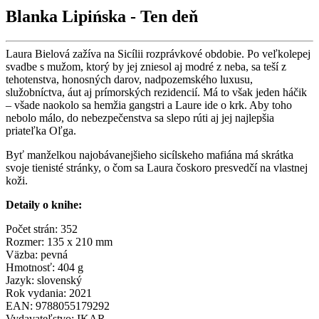
Blanka Lipińska - Ten deň
Laura Bielová zažíva na Sicílii rozprávkové obdobie. Po veľkolepej
svadbe s mužom, ktorý by jej zniesol aj modré z neba, sa teší z
tehotenstva, honosných darov, nadpozemského luxusu,
služobníctva, áut aj prímorských rezidencií. Má to však jeden háčik
– všade naokolo sa hemžia gangstri a Laure ide o krk. Aby toho
nebolo málo, do nebezpečenstva sa slepo rúti aj jej najlepšia
priateľka Oľga.
Byť manželkou najobávanejšieho sicílskeho mafiána má skrátka
svoje tienisté stránky, o čom sa Laura čoskoro presvedčí na vlastnej
koži.
Detaily o knihe:
Počet strán: 352
Rozmer: 135 x 210 mm
Väzba: pevná
Hmotnosť: 404 g
Jazyk: slovenský
Rok vydania: 2021
EAN: 9788055179292
Vydavateľstvo: IKAR