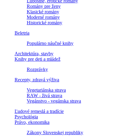
Ľúbostné, erotické romány
Romány pre ženy
Klasické romány
Moderné romány
Historické romány
Beletria
Populárno náučné knihy
Architektúra, stavby
Knihy pre deti a mládež
Rozprávky
Recepty, zdravá výživa
Vegetariánska strava
RAW - živá strava
Vegánstvo - vegánska strava
Ľudové remeslá a tradície
Psychológia
Právo, ekonomika
Zákony Slovenskej republiky