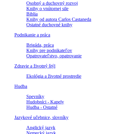
Osobný a duchovný rozvoj
Knihy o vnútornej sile
Biblia
Knihy od autora Carlos Castaneda
Ostatné duchovné knihy
Podnikanie a práca
Brigáda, práca
Knihy pre podnikateľov
Opatrovateľstvo, opatrovanie
Zdravie a životný štýl
Ekológia a životné prostredie
Hudba
Spevníky
Hudobníci - Kapely
Hudba - Ostatné
Jazykové učebnice, slovníky
Anglický jazyk
Nemecký jazyk