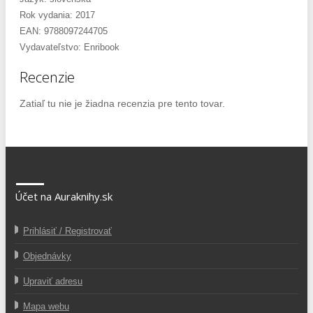
Rok vydania: 2017
EAN: 9788097244705
Vydavateľstvo: Enribook
Recenzie
Zatiaľ tu nie je žiadna recenzia pre tento tovar.
Účet na Auraknihy.sk
Prihlásiť / Registrovať
Objednávky
Upraviť adresu
Mapa webu