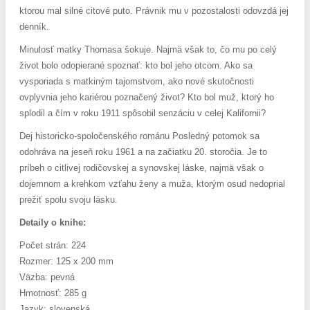
ktorou mal silné citové puto. Právnik mu v pozostalosti odovzdá jej
denník.
Minulosť matky Thomasa šokuje. Najmä však to, čo mu po celý
život bolo odopierané spoznať: kto bol jeho otcom. Ako sa
vysporiada s matkiným tajomstvom, ako nové skutočnosti
ovplyvnia jeho kariérou poznačený život? Kto bol muž, ktorý ho
splodil a čím v roku 1911 spôsobil senzáciu v celej Kalifornii?
Dej historicko-spoločenského románu Posledný potomok sa
odohráva na jeseň roku 1961 a na začiatku 20. storočia. Je to
príbeh o citlivej rodičovskej a synovskej láske, najmä však o
dojemnom a krehkom vzťahu ženy a muža, ktorým osud nedoprial
prežiť spolu svoju lásku.
Detaily o knihe:
Počet strán: 224
Rozmer: 125 x 200 mm
Väzba: pevná
Hmotnosť: 285 g
Jazyk: slovenská