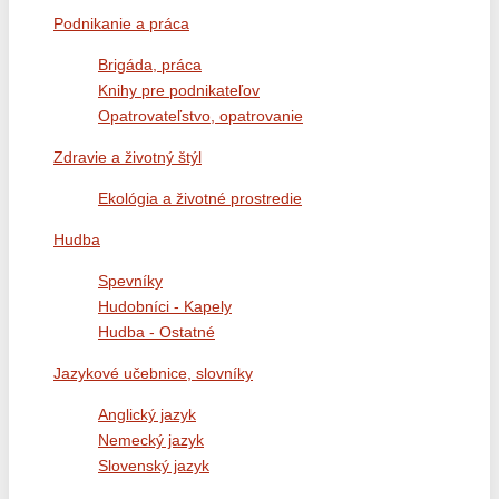
Podnikanie a práca
Brigáda, práca
Knihy pre podnikateľov
Opatrovateľstvo, opatrovanie
Zdravie a životný štýl
Ekológia a životné prostredie
Hudba
Spevníky
Hudobníci - Kapely
Hudba - Ostatné
Jazykové učebnice, slovníky
Anglický jazyk
Nemecký jazyk
Slovenský jazyk