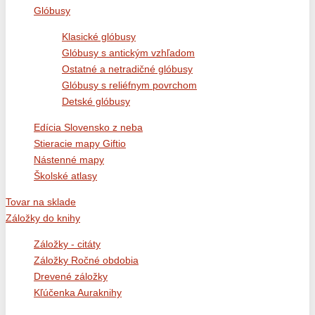
Glóbusy
Klasické glóbusy
Glóbusy s antickým vzhľadom
Ostatné a netradičné glóbusy
Glóbusy s reliéfnym povrchom
Detské glóbusy
Edícia Slovensko z neba
Stieracie mapy Giftio
Nástenné mapy
Školské atlasy
Tovar na sklade
Záložky do knihy
Záložky - citáty
Záložky Ročné obdobia
Drevené záložky
Kľúčenka Auraknihy