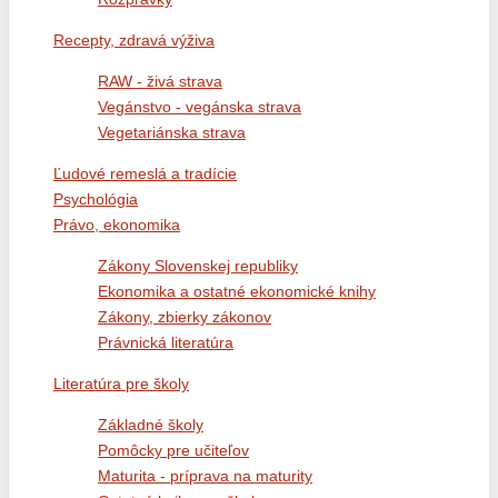
Recepty, zdravá výživa
RAW - živá strava
Vegánstvo - vegánska strava
Vegetariánska strava
Ľudové remeslá a tradície
Psychológia
Právo, ekonomika
Zákony Slovenskej republiky
Ekonomika a ostatné ekonomické knihy
Zákony, zbierky zákonov
Právnická literatúra
Literatúra pre školy
Základné školy
Pomôcky pre učiteľov
Maturita - príprava na maturity