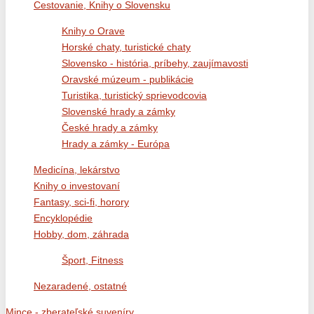
Cestovanie, Knihy o Slovensku
Knihy o Orave
Horské chaty, turistické chaty
Slovensko - história, príbehy, zaujímavosti
Oravské múzeum - publikácie
Turistika, turistický sprievodcovia
Slovenské hrady a zámky
České hrady a zámky
Hrady a zámky - Európa
Medicína, lekárstvo
Knihy o investovaní
Fantasy, sci-fi, horory
Encyklopédie
Hobby, dom, záhrada
Šport, Fitness
Nezaradené, ostatné
Mince - zberateľské suveníry