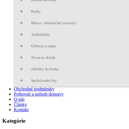
Knihy
Mince - zberateľské suveníry
Audioknihy
Glóbusy a mapy
Tovar na sklade
Záložky do knihy
Spoločenské hry
Obchodné podmienky
Poštovné a spôsob dopravy
O nás
Články
Kontakt
Kategórie