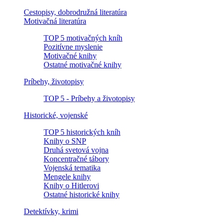
Cestopisy, dobrodružná literatúra
Motivačná literatúra
TOP 5 motivačných kníh
Pozitívne myslenie
Motivačné knihy
Ostatné motivačné knihy
Príbehy, životopisy
TOP 5 - Príbehy a životopisy
Historické, vojenské
TOP 5 historických kníh
Knihy o SNP
Druhá svetová vojna
Koncentračné tábory
Vojenská tematika
Mengele knihy
Knihy o Hitlerovi
Ostatné historické knihy
Detektívky, krimi