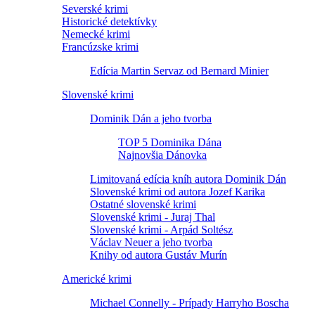
Severské krimi
Historické detektívky
Nemecké krimi
Francúzske krimi
Edícia Martin Servaz od Bernard Minier
Slovenské krimi
Dominik Dán a jeho tvorba
TOP 5 Dominika Dána
Najnovšia Dánovka
Limitovaná edícia kníh autora Dominik Dán
Slovenské krimi od autora Jozef Karika
Ostatné slovenské krimi
Slovenské krimi - Juraj Thal
Slovenské krimi - Arpád Soltész
Václav Neuer a jeho tvorba
Knihy od autora Gustáv Murín
Americké krimi
Michael Connelly - Prípady Harryho Boscha