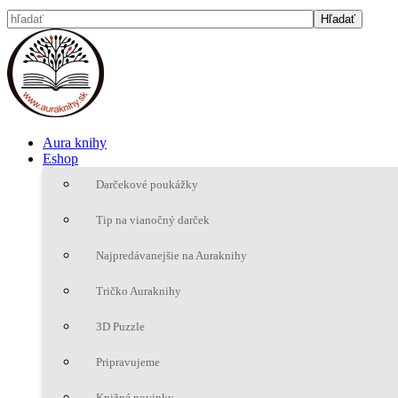
Aura knihy
Eshop
Darčekové poukážky
Tip na vianočný darček
Najpredávanejšie na Auraknihy
Tričko Auraknihy
3D Puzzle
Pripravujeme
Knižné novinky