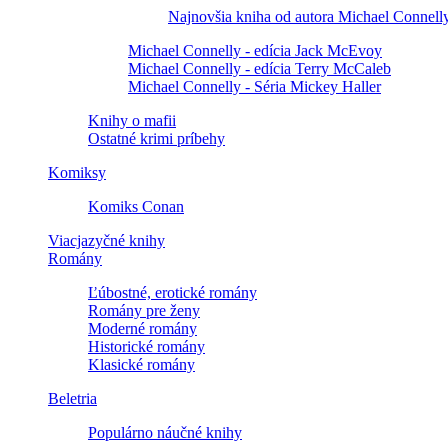
Najnovšia kniha od autora Michael Connell
Michael Connelly - edícia Jack McEvoy
Michael Connelly - edícia Terry McCaleb
Michael Connelly - Séria Mickey Haller
Knihy o mafii
Ostatné krimi príbehy
Komiksy
Komiks Conan
Viacjazyčné knihy
Romány
Ľúbostné, erotické romány
Romány pre ženy
Moderné romány
Historické romány
Klasické romány
Beletria
Populárno náučné knihy