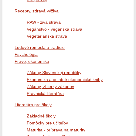
Recepty, zdravá výživa
RAW - živá strava
Vegánstvo - vegánska strava
Vegetariánska strava
Ľudové remeslá a tradície
Psychológia
Právo, ekonomika
Zákony Slovenskej republiky
Ekonomika a ostatné ekonomické knihy
Zákony, zbierky zákonov
Právnická literatúra
Literatúra pre školy
Základné školy
Pomôcky pre učiteľov
Maturita - príprava na maturity