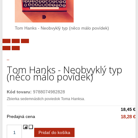
Tom Hanks - Neobvyklý typ (něco málo povídek)
Tom Hanks - Neobvyklý typ
(něco málo povídek)
Kód tovaru:
9788074982828
Zbierka sedemnástich poviedok Toma Hanksa.
18,45 €
Predajná cena
18,28 €