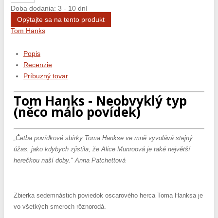
Doba dodania: 3 - 10 dní
Opýtajte sa na tento produkt
Tom Hanks
Popis
Recenzie
Príbuzný tovar
Tom Hanks - Neobvyklý typ
(něco málo povídek)
„Četba povídkové sbírky Toma Hankse ve mně vyvolává stejný
úžas, jako kdybych zjistila, že Alice Munroová je také největší
herečkou naší doby." Anna Patchettová
Zbierka sedemnástich poviedok oscarového herca Toma Hanksa je
vo všetkých smeroch rôznorodá.