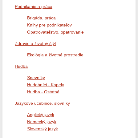
Podnikanie a práca
Brigáda, práca
Knihy pre podnikateľov
Opatrovateľstvo, opatrovanie
Zdravie a životný štýl
Ekológia a životné prostredie
Hudba
Spevníky
Hudobníci - Kapely
Hudba - Ostatné
Jazykové učebnice, slovníky
Anglický jazyk
Nemecký jazyk
Slovenský jazyk