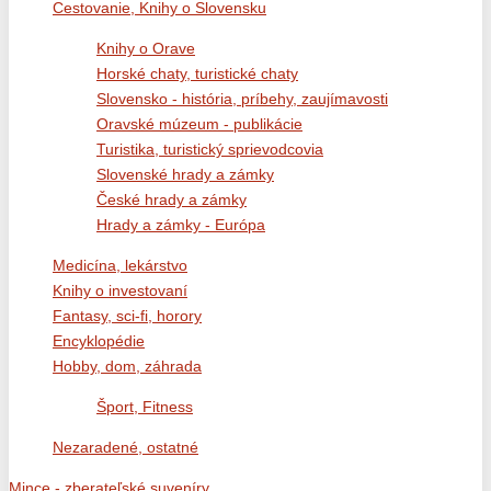
Cestovanie, Knihy o Slovensku
Knihy o Orave
Horské chaty, turistické chaty
Slovensko - história, príbehy, zaujímavosti
Oravské múzeum - publikácie
Turistika, turistický sprievodcovia
Slovenské hrady a zámky
České hrady a zámky
Hrady a zámky - Európa
Medicína, lekárstvo
Knihy o investovaní
Fantasy, sci-fi, horory
Encyklopédie
Hobby, dom, záhrada
Šport, Fitness
Nezaradené, ostatné
Mince - zberateľské suveníry