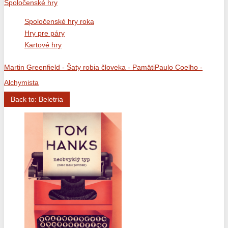
Spoločenské hry
Spoločenské hry roka
Hry pre páry
Kartové hry
Martin Greenfield - Šaty robia človeka - Pamäti
Paulo Coelho -
Alchymista
Back to: Beletria