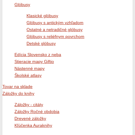
Glóbusy
Klasické glóbusy
Glóbusy s antickým vzhľadom
Ostatné a netradičné glóbusy
Glóbusy s reliéfnym povrchom
Detské glóbusy
Edícia Slovensko z neba
Stieracie mapy Giftio
Nástenné mapy
Školské atlasy
Tovar na sklade
Záložky do knihy
Záložky - citáty
Záložky Ročné obdobia
Drevené záložky
Kľúčenka Auraknihy