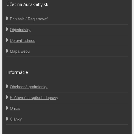
Účet na Auraknihy.sk
Prihlásiť / Registrovať
Objednávky
Upraviť adresu
Mapa webu
Informácie
Obchodné podmienky
Poštovné a spôsob dopravy
O nás
Články