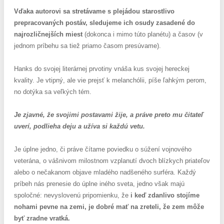
Vďaka autorovi sa stretávame s plejádou starostlivo
prepracovaných postáv, sledujeme ich osudy zasadené do
najrozličnejších miest
(dokonca i mimo túto planétu) a časov (v
jednom príbehu sa tiež priamo časom presúvame).
Hanks do svojej literárnej prvotiny vnáša kus svojej hereckej
kvality. Je vtipný, ale vie prejsť k melanchólii, píše ľahkým perom,
no dotýka sa veľkých tém.
Je zjavné, že svojimi postavami žije, a práve preto mu čitateľ
uverí, podlieha deju a užíva si každú vetu.
Je úplne jedno, či práve čítame poviedku o súžení vojnového
veterána, o vášnivom milostnom vzplanutí dvoch blízkych priateľov
alebo o nečakanom objave mladého nadšeného surféra. Každý
príbeh nás prenesie do úplne iného sveta, jedno však majú
spoločné: nevyslovenú pripomienku, že
i keď zdanlivo stojíme
nohami pevne na zemi, je dobré mať na zreteli, že zem môže
byť zradne vratká.