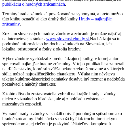
publikáciu o hradných zrúcaninách
.
Termíny hrad a zámok sú považované za synonymá, a preto možno
túto knihu označiť aj ako druhý diel knihy
Hrady – najkrajšie
zrúcaniny
.
Zoznam slovenských hradov, zámkov a zrúcanín je možné nájsť aj
na internetovej stránke -
www.slovenskehrady.sk
Nachádzajú sa tu
podrobné informácie o hradoch a zámkoch na Slovensku, ich
lokalita, prístupnosť a fotky z okolia hradov.
Výber zámkov vychádzal z predchádzajúcej knihy, v ktorej autori
spracovali najkrajšie hradné zrúcaniny. V tejto publikácii sa zamerali
na ďalšie stavby, ktoré sú zväčša pekne zrekonštruované a v ktorých
sídlia múzeá najrozličnejšieho charakteru. Vďaka nim návšteva
takejto kultúrno-historickej pamiatky dostáva iný rozmer a nadobúda
poznávací a náučný charakter.
Z tohto dôvodu zostavovatelia vybrali najkrajšie hrady a zámky
nielen z vizuálneho hľadiska, ale aj z pohľadu existencie
muzeálnych expozícií.
Vybrané hrady a zámky sa snažili opísať podobným spôsobom ako
hradné zrúcaniny. Publikácia sa snaží byť tak trochu turistickým
sprievodcom a jej cieľom je poskytnúť čitateľovi komplexnú