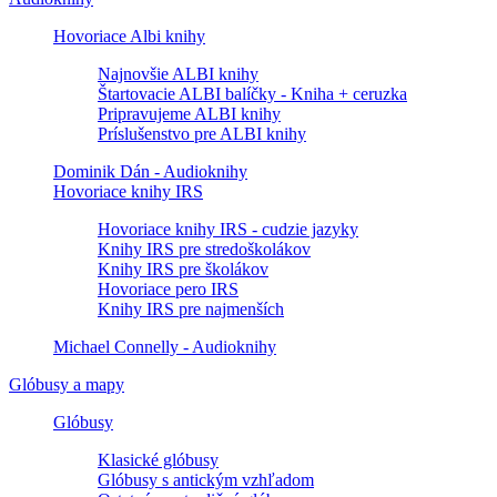
Hovoriace Albi knihy
Najnovšie ALBI knihy
Štartovacie ALBI balíčky - Kniha + ceruzka
Pripravujeme ALBI knihy
Príslušenstvo pre ALBI knihy
Dominik Dán - Audioknihy
Hovoriace knihy IRS
Hovoriace knihy IRS - cudzie jazyky
Knihy IRS pre stredoškolákov
Knihy IRS pre školákov
Hovoriace pero IRS
Knihy IRS pre najmenších
Michael Connelly - Audioknihy
Glóbusy a mapy
Glóbusy
Klasické glóbusy
Glóbusy s antickým vzhľadom