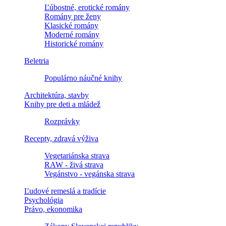
Ľúbostné, erotické romány
Romány pre ženy
Klasické romány
Moderné romány
Historické romány
Beletria
Populárno náučné knihy
Architektúra, stavby
Knihy pre deti a mládež
Rozprávky
Recepty, zdravá výživa
Vegetariánska strava
RAW - živá strava
Vegánstvo - vegánska strava
Ľudové remeslá a tradície
Psychológia
Právo, ekonomika