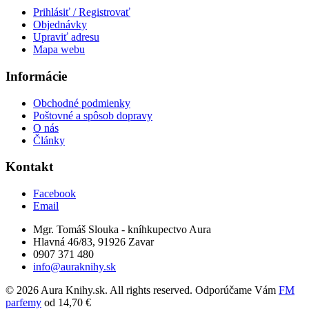
Prihlásiť / Registrovať
Objednávky
Upraviť adresu
Mapa webu
Informácie
Obchodné podmienky
Poštovné a spôsob dopravy
O nás
Články
Kontakt
Facebook
Email
Mgr. Tomáš Slouka - kníhkupectvo Aura
Hlavná 46/83, 91926 Zavar
0907 371 480
info@auraknihy.sk
© 2026 Aura Knihy.sk.
All rights reserved. Odporúčame Vám
FM
parfemy
od 14,70 €