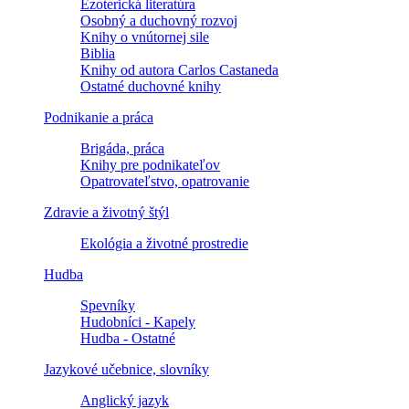
Ezoterická literatúra
Osobný a duchovný rozvoj
Knihy o vnútornej sile
Biblia
Knihy od autora Carlos Castaneda
Ostatné duchovné knihy
Podnikanie a práca
Brigáda, práca
Knihy pre podnikateľov
Opatrovateľstvo, opatrovanie
Zdravie a životný štýl
Ekológia a životné prostredie
Hudba
Spevníky
Hudobníci - Kapely
Hudba - Ostatné
Jazykové učebnice, slovníky
Anglický jazyk