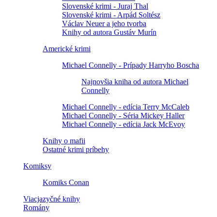
Slovenské krimi - Juraj Thal
Slovenské krimi - Arpád Soltész
Václav Neuer a jeho tvorba
Knihy od autora Gustáv Murín
Americké krimi
Michael Connelly - Prípady Harryho Boscha
Najnovšia kniha od autora Michael
Connelly
Michael Connelly - edícia Terry McCaleb
Michael Connelly - Séria Mickey Haller
Michael Connelly - edícia Jack McEvoy
Knihy o mafii
Ostatné krimi príbehy
Komiksy
Komiks Conan
Viacjazyčné knihy
Romány