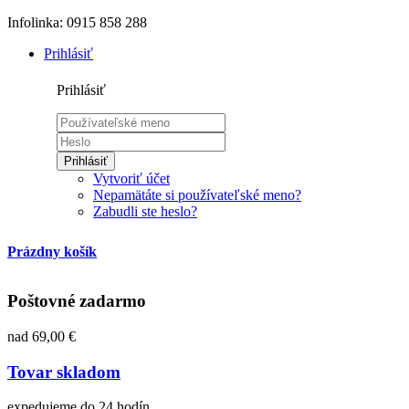
Infolinka: 0915 858 288
Prihlásiť
Prihlásiť
Prihlásiť
Vytvoriť účet
Nepamätáte si používateľské meno?
Zabudli ste heslo?
Prázdny košík
Poštovné zadarmo
nad 69,00 €
Tovar skladom
expedujeme do 24 hodín