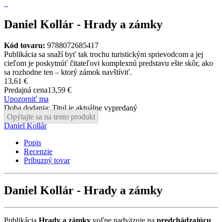
Daniel Kollár - Hrady a zámky
Kód tovaru:
9788072685417
Publikácia sa snaží byť tak trochu turistickým sprievodcom a jej
cieľom je poskytnúť čitateľovi komplexnú predstavu ešte skôr, ako
sa rozhodne ten – ktorý zámok navštíviť.
13,61 €
Predajná cena
13,59 €
Upozorniť ma
Doba dodania: Titul je aktuálne vypredaný
Opýtajte sa na tento produkt
Daniel Kollár
Popis
Recenzie
Príbuzný tovar
Daniel Kollár - Hrady a zámky
Publikácia
Hrady a zámky
voľne nadväzuje na
predchádzajúcu