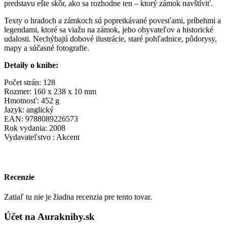
predstavu ešte skôr, ako sa rozhodne ten – ktorý zámok navštíviť.
Texty o hradoch a zámkoch sú popretkávané povesťami, príbehmi a
legendami, ktoré sa viažu na zámok, jeho obyvateľov a historické
udalosti. Nechýbajú dobové ilustrácie, staré pohľadnice, pôdorysy,
mapy a súčasné fotografie.
Detaily o knihe:
Počet strán: 128
Rozmer: 160 x 238 x 10 mm
Hmotnosť: 452 g
Jazyk: anglický
EAN: 9788089226573
Rok vydania: 2008
Vydavateľstvo : Akcent
Recenzie
Zatiaľ tu nie je žiadna recenzia pre tento tovar.
Účet na Auraknihy.sk