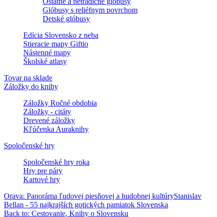
Ostatné a netradičné glóbusy
Glóbusy s reliéfnym povrchom
Detské glóbusy
Edícia Slovensko z neba
Stieracie mapy Giftio
Nástenné mapy
Školské atlasy
Tovar na sklade
Záložky do knihy
Záložky Ročné obdobia
Záložky - citáty
Drevené záložky
Kľúčenka Auraknihy
Spoločenské hry
Spoločenské hry roka
Hry pre páry
Kartové hry
Orava: Panoráma ľudovej piesňovej a hudobnej kultúry
Stanislav
Bellan - 55 najkrajších gotických pamiatok Slovenska
Back to: Cestovanie, Knihy o Slovensku