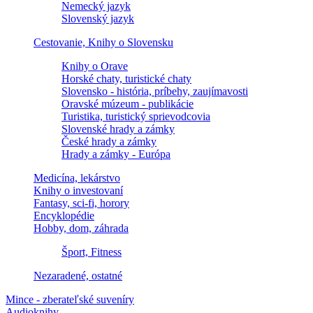
Nemecký jazyk
Slovenský jazyk
Cestovanie, Knihy o Slovensku
Knihy o Orave
Horské chaty, turistické chaty
Slovensko - história, príbehy, zaujímavosti
Oravské múzeum - publikácie
Turistika, turistický sprievodcovia
Slovenské hrady a zámky
České hrady a zámky
Hrady a zámky - Európa
Medicína, lekárstvo
Knihy o investovaní
Fantasy, sci-fi, horory
Encyklopédie
Hobby, dom, záhrada
Šport, Fitness
Nezaradené, ostatné
Mince - zberateľské suveníry
Audioknihy