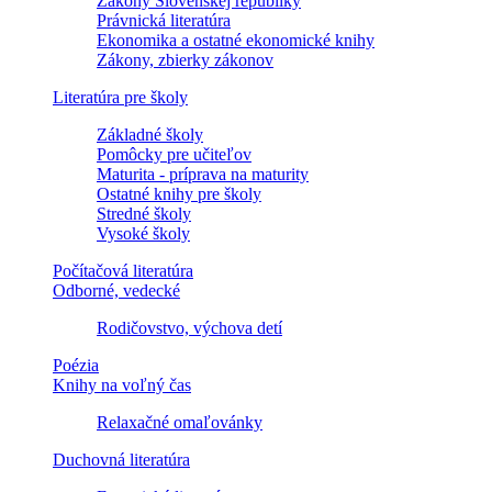
Zákony Slovenskej republiky
Právnická literatúra
Ekonomika a ostatné ekonomické knihy
Zákony, zbierky zákonov
Literatúra pre školy
Základné školy
Pomôcky pre učiteľov
Maturita - príprava na maturity
Ostatné knihy pre školy
Stredné školy
Vysoké školy
Počítačová literatúra
Odborné, vedecké
Rodičovstvo, výchova detí
Poézia
Knihy na voľný čas
Relaxačné omaľovánky
Duchovná literatúra