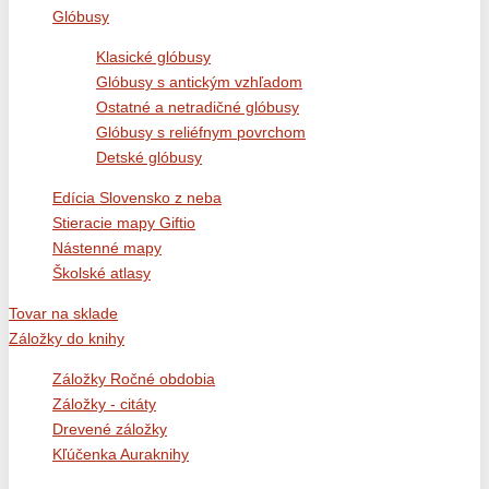
Glóbusy
Klasické glóbusy
Glóbusy s antickým vzhľadom
Ostatné a netradičné glóbusy
Glóbusy s reliéfnym povrchom
Detské glóbusy
Edícia Slovensko z neba
Stieracie mapy Giftio
Nástenné mapy
Školské atlasy
Tovar na sklade
Záložky do knihy
Záložky Ročné obdobia
Záložky - citáty
Drevené záložky
Kľúčenka Auraknihy