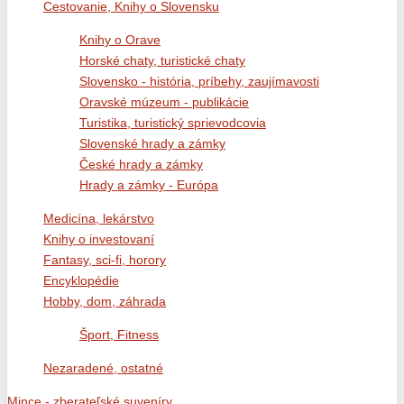
Cestovanie, Knihy o Slovensku
Knihy o Orave
Horské chaty, turistické chaty
Slovensko - história, príbehy, zaujímavosti
Oravské múzeum - publikácie
Turistika, turistický sprievodcovia
Slovenské hrady a zámky
České hrady a zámky
Hrady a zámky - Európa
Medicína, lekárstvo
Knihy o investovaní
Fantasy, sci-fi, horory
Encyklopédie
Hobby, dom, záhrada
Šport, Fitness
Nezaradené, ostatné
Mince - zberateľské suveníry