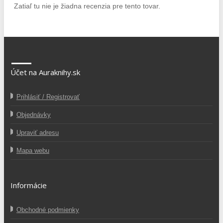
Zatiaľ tu nie je žiadna recenzia pre tento tovar.
Účet na Auraknihy.sk
Prihlásiť / Registrovať
Objednávky
Upraviť adresu
Mapa webu
Informácie
Obchodné podmienky