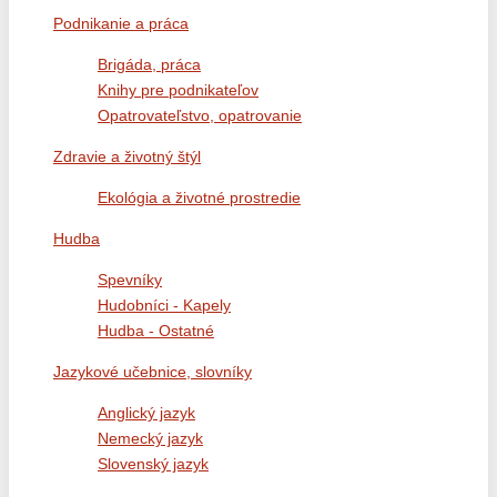
Podnikanie a práca
Brigáda, práca
Knihy pre podnikateľov
Opatrovateľstvo, opatrovanie
Zdravie a životný štýl
Ekológia a životné prostredie
Hudba
Spevníky
Hudobníci - Kapely
Hudba - Ostatné
Jazykové učebnice, slovníky
Anglický jazyk
Nemecký jazyk
Slovenský jazyk