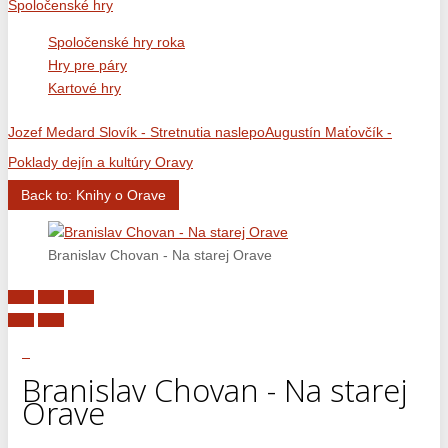
Spoločenské hry
Spoločenské hry roka
Hry pre páry
Kartové hry
Jozef Medard Slovík - Stretnutia naslepo
Augustín Maťovčík -
Poklady dejín a kultúry Oravy
Back to: Knihy o Orave
Branislav Chovan - Na starej Orave
Branislav Chovan - Na starej
Orave