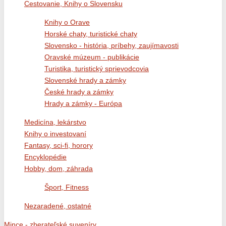
Cestovanie, Knihy o Slovensku
Knihy o Orave
Horské chaty, turistické chaty
Slovensko - história, príbehy, zaujímavosti
Oravské múzeum - publikácie
Turistika, turistický sprievodcovia
Slovenské hrady a zámky
České hrady a zámky
Hrady a zámky - Európa
Medicína, lekárstvo
Knihy o investovaní
Fantasy, sci-fi, horory
Encyklopédie
Hobby, dom, záhrada
Šport, Fitness
Nezaradené, ostatné
Mince - zberateľské suveníry