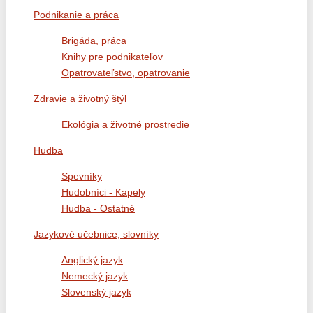
Podnikanie a práca
Brigáda, práca
Knihy pre podnikateľov
Opatrovateľstvo, opatrovanie
Zdravie a životný štýl
Ekológia a životné prostredie
Hudba
Spevníky
Hudobníci - Kapely
Hudba - Ostatné
Jazykové učebnice, slovníky
Anglický jazyk
Nemecký jazyk
Slovenský jazyk