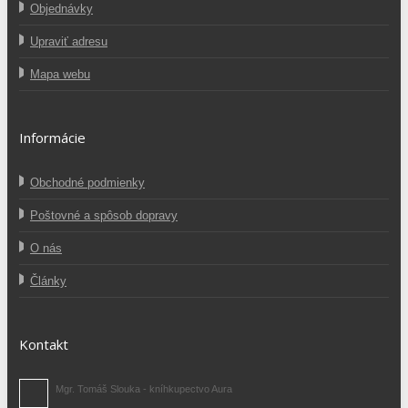
Objednávky
Upraviť adresu
Mapa webu
Informácie
Obchodné podmienky
Poštovné a spôsob dopravy
O nás
Články
Kontakt
Mgr. Tomáš Slouka - kníhkupectvo Aura