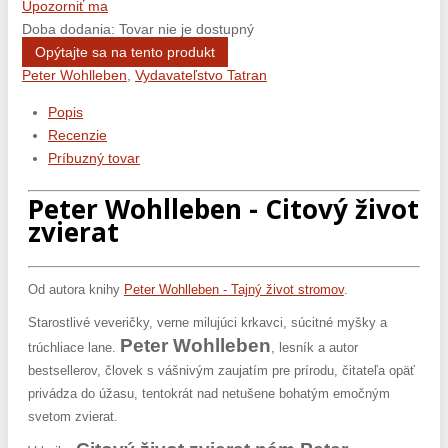
Upozorniť ma
Doba dodania: Tovar nie je dostupný
Opýtajte sa na tento produkt
Peter Wohlleben
,
Vydavateľstvo Tatran
Popis
Recenzie
Príbuzný tovar
Peter Wohlleben - Citový život
zvierat
Od autora knihy
Peter Wohlleben - Tajný život stromov
.
Starostlivé veveričky, verne milujúci krkavci, súcitné myšky a
Peter Wohlleben
trúchliace lane.
, lesník a autor
bestsellerov, človek s vášnivým zaujatím pre prírodu, čitateľa opäť
privádza do úžasu, tentokrát nad netušene bohatým emočným
svetom zvierat.