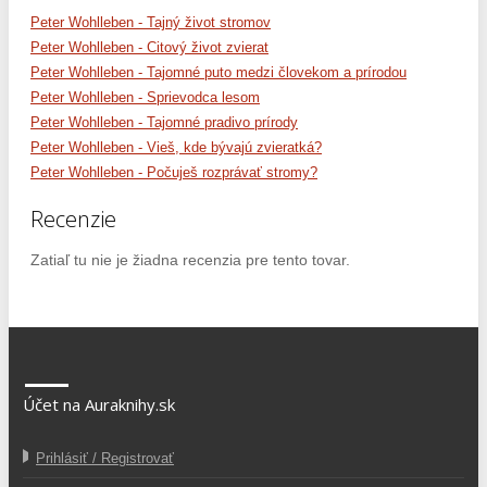
Peter Wohlleben - Tajný život stromov
Peter Wohlleben - Citový život zvierat
Peter Wohlleben - Tajomné puto medzi človekom a prírodou
Peter Wohlleben - Sprievodca lesom
Peter Wohlleben - Tajomné pradivo prírody
Peter Wohlleben - Vieš, kde bývajú zvieratká?
Peter Wohlleben - Počuješ rozprávať stromy?
Recenzie
Zatiaľ tu nie je žiadna recenzia pre tento tovar.
Účet na Auraknihy.sk
Prihlásiť / Registrovať