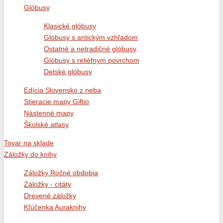
Glóbusy
Klasické glóbusy
Glóbusy s antickým vzhľadom
Ostatné a netradičné glóbusy
Glóbusy s reliéfnym povrchom
Detské glóbusy
Edícia Slovensko z neba
Stieracie mapy Giftio
Nástenné mapy
Školské atlasy
Tovar na sklade
Záložky do knihy
Záložky Ročné obdobia
Záložky - citáty
Drevené záložky
Kľúčenka Auraknihy