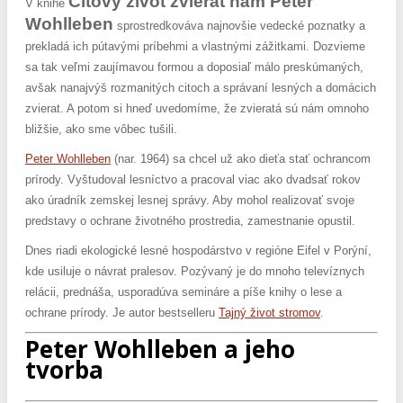
Citový život zvierat nám Peter
V knihe
Wohlleben
sprostredkováva najnovšie vedecké poznatky a
prekladá ich pútavými príbehmi a vlastnými zážitkami. Dozvieme
sa tak veľmi zaujímavou formou a doposiaľ málo preskúmaných,
avšak nanajvýš rozmanitých citoch a správaní lesných a domácich
zvierat. A potom si hneď uvedomíme, že zvieratá sú nám omnoho
bližšie, ako sme vôbec tušili.
Peter Wohlleben
(nar. 1964) sa chcel už ako dieťa stať ochrancom
prírody. Vyštudoval lesníctvo a pracoval viac ako dvadsať rokov
ako úradník zemskej lesnej správy. Aby mohol realizovať svoje
predstavy o ochrane životného prostredia, zamestnanie opustil.
Dnes riadi ekologické lesné hospodárstvo v regióne Eifel v Porýní,
kde usiluje o návrat pralesov. Pozývaný je do mnoho televíznych
relácii, prednáša, usporadúva semináre a píše knihy o lese a
ochrane prírody. Je autor bestselleru
Tajný život stromov
.
Peter Wohlleben a jeho
tvorba