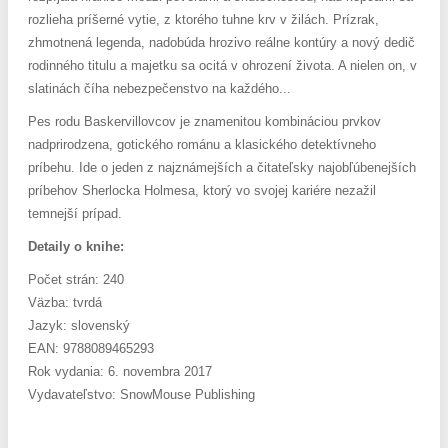
rozlieha príšerné vytie, z ktorého tuhne krv v žilách. Prízrak,
zhmotnená legenda, nadobúda hrozivo reálne kontúry a nový dedič
rodinného titulu a majetku sa ocitá v ohrození života. A nielen on, v
slatinách číha nebezpečenstvo na každého...
Pes rodu Baskervillovcov je znamenitou kombináciou prvkov
nadprirodzena, gotického románu a klasického detektívneho
príbehu. Ide o jeden z najznámejších a čitateľsky najobľúbenejších
príbehov Sherlocka Holmesa, ktorý vo svojej kariére nezažil
temnejší prípad.
Detaily o knihe:
Počet strán: 240
Väzba: tvrdá
Jazyk: slovenský
EAN: 9788089465293
Rok vydania: 6. novembra 2017
Vydavateľstvo: SnowMouse Publishing