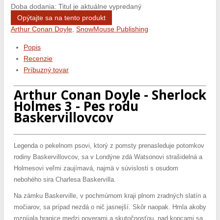
Doba dodania: Titul je aktuálne vypredaný
Opýtajte sa na tento produkt
Arthur Conan Doyle
,
SnowMouse Publishing
Popis
Recenzie
Príbuzný tovar
Arthur Conan Doyle - Sherlock
Holmes 3 - Pes rodu
Baskervillovcov
Legenda o pekelnom psovi, ktorý z pomsty prenasleduje potomkov
rodiny Baskervillovcov, sa v Londýne zdá Watsonovi strašidelná a
Holmesovi veľmi zaujímavá, najmä v súvislosti s osudom
nebohého sira Charlesa Baskervilla.
Na zámku Baskerville, v pochmúrnom kraji plnom zradných slatín a
močiarov, sa prípad nezdá o nič jasnejší. Skôr naopak. Hmla akoby
rozpíjala hranice medzi poverami a skutočnosťou, nad kopcami sa