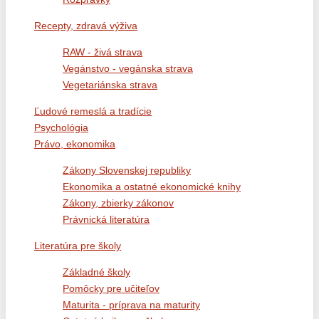
Recepty, zdravá výživa
RAW - živá strava
Vegánstvo - vegánska strava
Vegetariánska strava
Ľudové remeslá a tradície
Psychológia
Právo, ekonomika
Zákony Slovenskej republiky
Ekonomika a ostatné ekonomické knihy
Zákony, zbierky zákonov
Právnická literatúra
Literatúra pre školy
Základné školy
Pomôcky pre učiteľov
Maturita - príprava na maturity