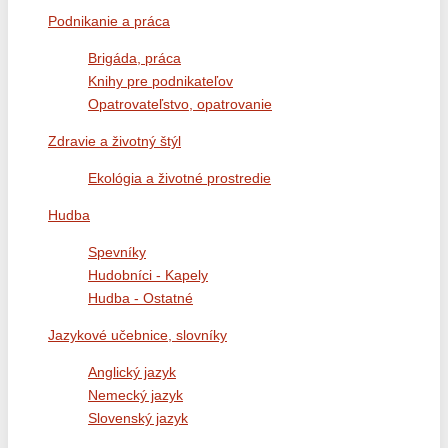
Podnikanie a práca
Brigáda, práca
Knihy pre podnikateľov
Opatrovateľstvo, opatrovanie
Zdravie a životný štýl
Ekológia a životné prostredie
Hudba
Spevníky
Hudobníci - Kapely
Hudba - Ostatné
Jazykové učebnice, slovníky
Anglický jazyk
Nemecký jazyk
Slovenský jazyk