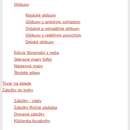
Glóbusy
Klasické glóbusy
Glóbusy s antickým vzhľadom
Ostatné a netradičné glóbusy
Glóbusy s reliéfnym povrchom
Detské glóbusy
Edícia Slovensko z neba
Stieracie mapy Giftio
Nástenné mapy
Školské atlasy
Tovar na sklade
Záložky do knihy
Záložky - citáty
Záložky Ročné obdobia
Drevené záložky
Kľúčenka Auraknihy