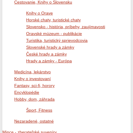
Cestovanie, Knihy o Slovensku
Knihy o Orave
Horské chaty, turistické chaty
Slovensko - história, príbehy, zaujímavosti
Oravské múzeum - publikácie
Turistika, turistický sprievodcovia
Slovenské hrady a zámky
České hrady a zámky
Hrady a zámky - Európa
Medicína, lekárstvo
Knihy o investovaní
Fantasy, sci-fi, horory
Encyklopédie
Hobby, dom, záhrada
Šport, Fitness
Nezaradené, ostatné
Mince - zberateľské suveníry