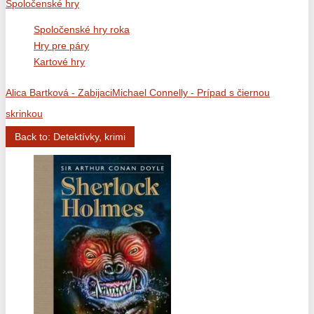
Spoločenské hry
Spoločenské hry roka
Hry pre páry
Kartové hry
Alica Bartková - Zabijaci
Michael Connelly - Prípad s čiernou
skrinkou
Back to: Detektívky, krimi