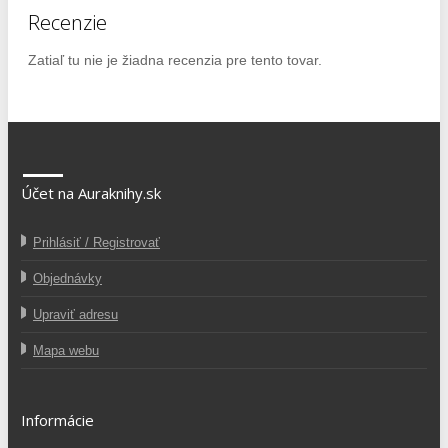
Recenzie
Zatiaľ tu nie je žiadna recenzia pre tento tovar.
Účet na Auraknihy.sk
Prihlásiť / Registrovať
Objednávky
Upraviť adresu
Mapa webu
Informácie