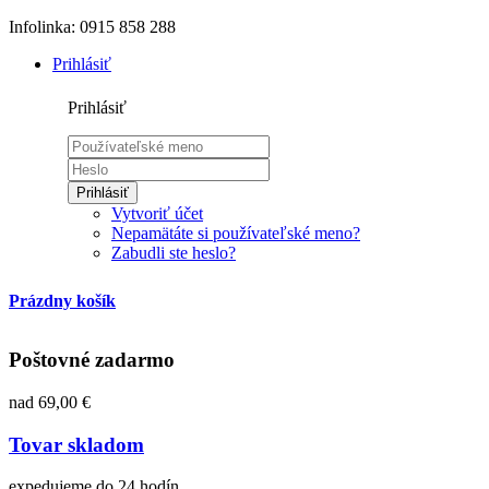
Infolinka: 0915 858 288
Prihlásiť
Prihlásiť
Prihlásiť
Vytvoriť účet
Nepamätáte si používateľské meno?
Zabudli ste heslo?
Prázdny košík
Poštovné zadarmo
nad 69,00 €
Tovar skladom
expedujeme do 24 hodín