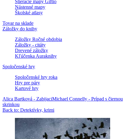
Stieracie mapy Giftio
Nástenné mapy
Školské atlasy
Tovar na sklade
Záložky do knihy
Záložky Ročné obdobia
Záložky - citáty
Drevené záložky
Kľúčenka Auraknihy
Spoločenské hry
Spoločenské hry roka
Hry pre páry
Kartové hry
Alica Bartková - Zabijaci
Michael Connelly - Prípad s čiernou
skrinkou
Back to: Detektívky, krimi