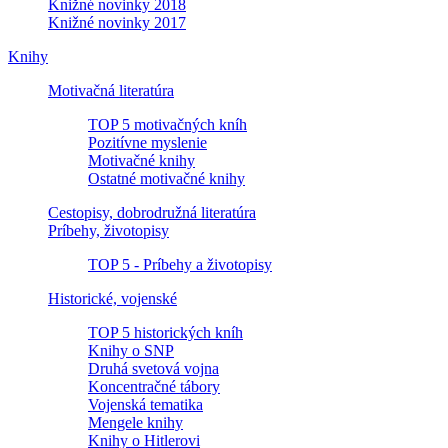
Knižné novinky 2018
Knižné novinky 2017
Knihy
Motivačná literatúra
TOP 5 motivačných kníh
Pozitívne myslenie
Motivačné knihy
Ostatné motivačné knihy
Cestopisy, dobrodružná literatúra
Príbehy, životopisy
TOP 5 - Príbehy a životopisy
Historické, vojenské
TOP 5 historických kníh
Knihy o SNP
Druhá svetová vojna
Koncentračné tábory
Vojenská tematika
Mengele knihy
Knihy o Hitlerovi