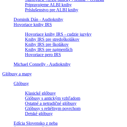
Pripravujeme ALBI knihy
Príslušenstvo pre ALBI knihy
Dominik Dán - Audioknihy
Hovoriace knihy IRS
Hovoriace knihy IRS - cudzie jazyky
Knihy IRS pre stredoškolákov
Knihy IRS pre školákov
Knihy IRS pre najmenších
Hovoriace pero IRS
Michael Connelly - Audioknihy
Glóbusy a mapy
Glóbusy
Klasické glóbusy
Glóbusy s antickým vzhľadom
Ostatné a netradičné glóbusy
Glóbusy s reliéfnym povrchom
Detské glóbusy
Edícia Slovensko z neba