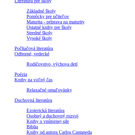
Literatúra pre školy
Základné školy
Pomôcky pre učiteľov
Maturita - príprava na maturity
Ostatné knihy pre školy
Stredné školy
Vysoké školy
Počítačová literatúra
Odborné, vedecké
Rodičovstvo, výchova detí
Poézia
Knihy na voľný čas
Relaxačné omaľovánky
Duchovná literatúra
Ezoterická literatúra
Osobný a duchovný rozvoj
Knihy o vnútornej sile
Biblia
Knihy od autora Carlos Castaneda