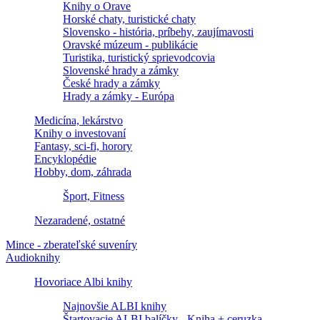
Knihy o Orave
Horské chaty, turistické chaty
Slovensko - história, príbehy, zaujímavosti
Oravské múzeum - publikácie
Turistika, turistický sprievodcovia
Slovenské hrady a zámky
České hrady a zámky
Hrady a zámky - Európa
Medicína, lekárstvo
Knihy o investovaní
Fantasy, sci-fi, horory
Encyklopédie
Hobby, dom, záhrada
Šport, Fitness
Nezaradené, ostatné
Mince - zberateľské suveníry
Audioknihy
Hovoriace Albi knihy
Najnovšie ALBI knihy
Štartovacie ALBI balíčky - Kniha + ceruzka