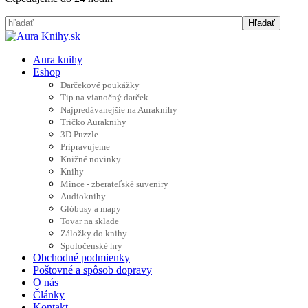
Aura knihy
Eshop
Darčekové poukážky
Tip na vianočný darček
Najpredávanejšie na Auraknihy
Tričko Auraknihy
3D Puzzle
Pripravujeme
Knižné novinky
Knihy
Mince - zberateľské suveníry
Audioknihy
Glóbusy a mapy
Tovar na sklade
Záložky do knihy
Spoločenské hry
Obchodné podmienky
Poštovné a spôsob dopravy
O nás
Články
Kontakt