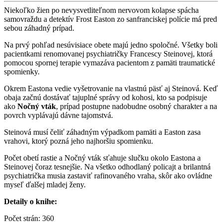
Niekoľko žien po nevysvetliteľnom nervovom kolapse spácha
samovraždu a detektív Frost Easton zo sanfranciskej polície má pred
sebou záhadný prípad.
Na prvý pohľad nesúvisiace obete majú jedno spoločné. Všetky boli
pacientkami renomovanej psychiatričky Francescy Steinovej, ktorá
pomocou spornej terapie vymazáva pacientom z pamäti traumatické
spomienky.
Okrem Eastona vedie vyšetrovanie na vlastnú päsť aj Steinová. Keď
obaja začnú dostávať tajuplné správy od kohosi, kto sa podpisuje
ako
Nočný vták
, prípad postupne nadobudne osobný charakter a na
povrch vyplávajú dávne tajomstvá.
Steinová musí čeliť záhadným výpadkom pamäti a Easton zasa
vrahovi, ktorý pozná jeho najhoršiu spomienku.
Počet obetí rastie a Nočný vták sťahuje slučku okolo Eastona a
Steinovej čoraz tesnejšie. Na všetko odhodlaný policajt a brilantná
psychiatrička musia zastaviť rafinovaného vraha, skôr ako ovládne
myseľ ďalšej mladej ženy.
Detaily o knihe:
Počet strán: 360