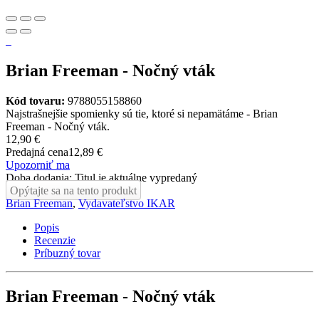
Brian Freeman - Nočný vták
Kód tovaru:
9788055158860
Najstrašnejšie spomienky sú tie, ktoré si nepamätáme - Brian
Freeman - Nočný vták.
12,90 €
Predajná cena
12,89 €
Upozorniť ma
Doba dodania: Titul je aktuálne vypredaný
Opýtajte sa na tento produkt
Brian Freeman
,
Vydavateľstvo IKAR
Popis
Recenzie
Príbuzný tovar
Brian Freeman - Nočný vták