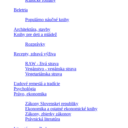
Klasické romány
Beletria
Populárno náučné knihy
Architektúra, stavby
Knihy pre deti a mládež
Rozprávky
Recepty, zdravá výživa
RAW - živá strava
Vegánstvo - vegánska strava
Vegetariánska strava
Ľudové remeslá a tradície
Psychológia
Právo, ekonomika
Zákony Slovenskej republiky
Ekonomika a ostatné ekonomické knihy
Zákony, zbierky zákonov
Právnická literatúra