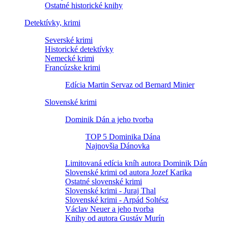
Ostatné historické knihy
Detektívky, krimi
Severské krimi
Historické detektívky
Nemecké krimi
Francúzske krimi
Edícia Martin Servaz od Bernard Minier
Slovenské krimi
Dominik Dán a jeho tvorba
TOP 5 Dominika Dána
Najnovšia Dánovka
Limitovaná edícia kníh autora Dominik Dán
Slovenské krimi od autora Jozef Karika
Ostatné slovenské krimi
Slovenské krimi - Juraj Thal
Slovenské krimi - Arpád Soltész
Václav Neuer a jeho tvorba
Knihy od autora Gustáv Murín