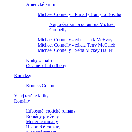
Americké krimi
Michael Connelly - Prípady Harryho Boscha
Najnovšia kniha od autora Michael
Connelly
Michael Connelly - edícia Jack McEvoy
Michael Connelly - edícia Terry McCaleb
Michael Connelly - Séria Mickey Haller
Knihy o mafii
Ostatné krimi príbehy
Komiksy
Komiks Conan
Viacjazyčné knihy
Romány
Ľúbostné, erotické romány
Romány pre ženy
Moderné romány
Historické romány