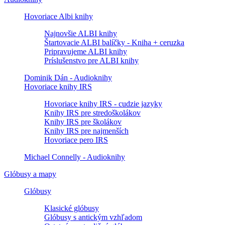
Hovoriace Albi knihy
Najnovšie ALBI knihy
Štartovacie ALBI balíčky - Kniha + ceruzka
Pripravujeme ALBI knihy
Príslušenstvo pre ALBI knihy
Dominik Dán - Audioknihy
Hovoriace knihy IRS
Hovoriace knihy IRS - cudzie jazyky
Knihy IRS pre stredoškolákov
Knihy IRS pre školákov
Knihy IRS pre najmenších
Hovoriace pero IRS
Michael Connelly - Audioknihy
Glóbusy a mapy
Glóbusy
Klasické glóbusy
Glóbusy s antickým vzhľadom