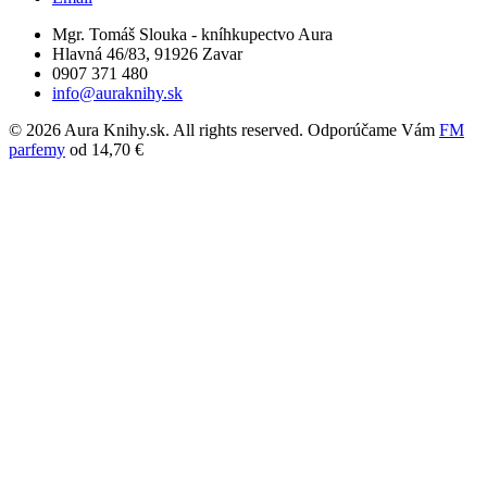
Mgr. Tomáš Slouka - kníhkupectvo Aura
Hlavná 46/83, 91926 Zavar
0907 371 480
info@auraknihy.sk
© 2026 Aura Knihy.sk.
All rights reserved. Odporúčame Vám
FM
parfemy
od 14,70 €