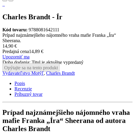
Charles Brandt - Ír
Kód tovaru:
9788081642111
Prípad najznámejšieho nájomného vraha mafie Franka „Íra“
Sheerana.
14,90 €
Predajná cena
14,89 €
Upozorniť ma
Doba dodania: Titul je aktuálne vypredaný
Opýtajte sa na tento produkt
Vydavateľstvo Motýľ
,
Charles Brandt
Popis
Recenzie
Príbuzný tovar
Prípad najznámejšieho nájomného vraha
mafie Franka „Íra“ Sheerana od autora
Charles Brandt