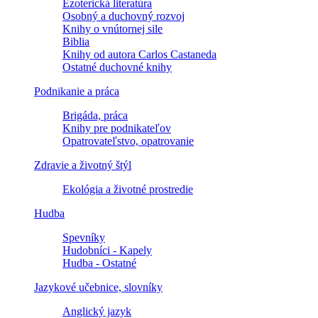
Ezoterická literatúra
Osobný a duchovný rozvoj
Knihy o vnútornej sile
Biblia
Knihy od autora Carlos Castaneda
Ostatné duchovné knihy
Podnikanie a práca
Brigáda, práca
Knihy pre podnikateľov
Opatrovateľstvo, opatrovanie
Zdravie a životný štýl
Ekológia a životné prostredie
Hudba
Spevníky
Hudobníci - Kapely
Hudba - Ostatné
Jazykové učebnice, slovníky
Anglický jazyk