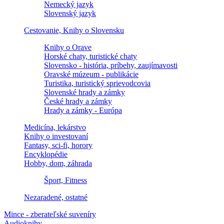
Nemecký jazyk
Slovenský jazyk
Cestovanie, Knihy o Slovensku
Knihy o Orave
Horské chaty, turistické chaty
Slovensko - história, príbehy, zaujímavosti
Oravské múzeum - publikácie
Turistika, turistický sprievodcovia
Slovenské hrady a zámky
České hrady a zámky
Hrady a zámky - Európa
Medicína, lekárstvo
Knihy o investovaní
Fantasy, sci-fi, horory
Encyklopédie
Hobby, dom, záhrada
Šport, Fitness
Nezaradené, ostatné
Mince - zberateľské suveníry
Audioknihy