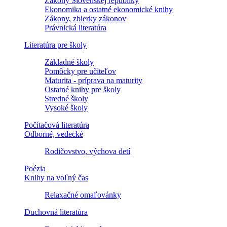
Zákony Slovenskej republiky
Ekonomika a ostatné ekonomické knihy
Zákony, zbierky zákonov
Právnická literatúra
Literatúra pre školy
Základné školy
Pomôcky pre učiteľov
Maturita - príprava na maturity
Ostatné knihy pre školy
Stredné školy
Vysoké školy
Počítačová literatúra
Odborné, vedecké
Rodičovstvo, výchova detí
Poézia
Knihy na voľný čas
Relaxačné omaľovánky
Duchovná literatúra