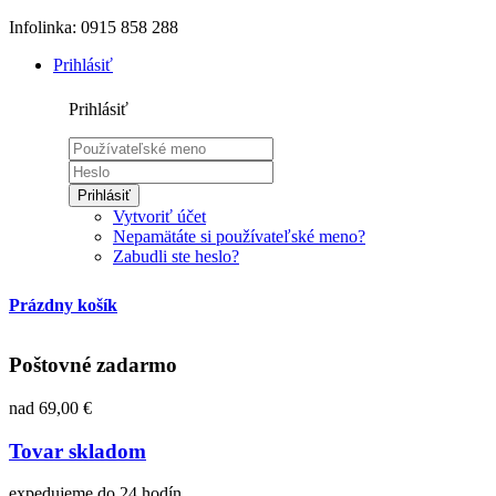
Infolinka: 0915 858 288
Prihlásiť
Prihlásiť
Prihlásiť
Vytvoriť účet
Nepamätáte si používateľské meno?
Zabudli ste heslo?
Prázdny košík
Poštovné zadarmo
nad 69,00 €
Tovar skladom
expedujeme do 24 hodín