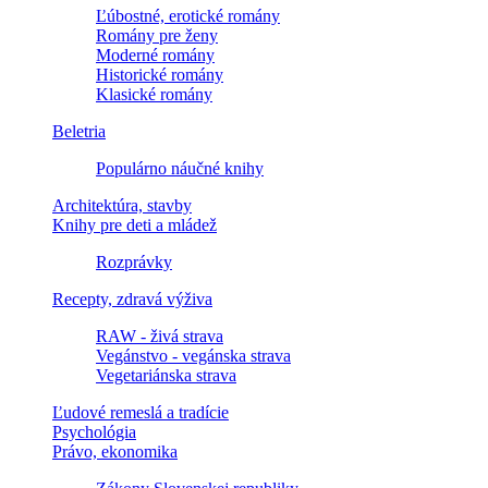
Ľúbostné, erotické romány
Romány pre ženy
Moderné romány
Historické romány
Klasické romány
Beletria
Populárno náučné knihy
Architektúra, stavby
Knihy pre deti a mládež
Rozprávky
Recepty, zdravá výživa
RAW - živá strava
Vegánstvo - vegánska strava
Vegetariánska strava
Ľudové remeslá a tradície
Psychológia
Právo, ekonomika