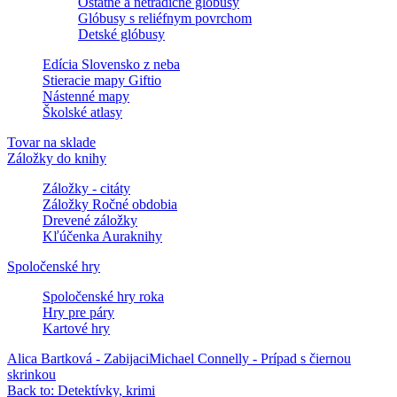
Ostatné a netradičné glóbusy
Glóbusy s reliéfnym povrchom
Detské glóbusy
Edícia Slovensko z neba
Stieracie mapy Giftio
Nástenné mapy
Školské atlasy
Tovar na sklade
Záložky do knihy
Záložky - citáty
Záložky Ročné obdobia
Drevené záložky
Kľúčenka Auraknihy
Spoločenské hry
Spoločenské hry roka
Hry pre páry
Kartové hry
Alica Bartková - Zabijaci
Michael Connelly - Prípad s čiernou
skrinkou
Back to: Detektívky, krimi