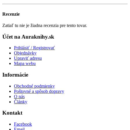
Recenzie
Zatiaľ tu nie je žiadna recenzia pre tento tovar.
Účet na Auraknihy.sk
Prihlásiť / Registrovať
Objednávky
Upraviť adresu
Mapa webu
Informácie
Obchodné podmienky
Poštovné a spôsob dopravy
O nás
Články
Kontakt
Facebook
Email