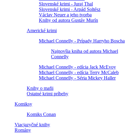
Slovenské krimi - Juraj Thal
Slovenské krimi - Arpád Soltész
Václav Neuer a jeho tvorba
Knihy od autora Gustáv Murín
Americké krimi
Michael Connelly - Prípady Harryho Boscha
Najnovšia kniha od autora Michael
Connelly
Michael Connelly - edícia Jack McEvoy
Michael Connelly - edícia Terry McCaleb
Michael Connelly - Séria Mickey Haller
Knihy o mafii
Ostatné krimi príbehy
Komiksy
Komiks Conan
Viacjazyčné knihy
Romány