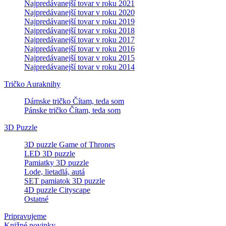
Najpredávanejší tovar v roku 2021
Najpredávanejší tovar v roku 2020
Najpredávanejší tovar v roku 2019
Najpredávanejší tovar v roku 2018
Najpredávanejší tovar v roku 2017
Najpredávanejší tovar v roku 2016
Najpredávanejší tovar v roku 2015
Najpredávanejší tovar v roku 2014
Tričko Auraknihy
Dámske tričko Čítam, teda som
Pánske tričko Čítam, teda som
3D Puzzle
3D puzzle Game of Thrones
LED 3D puzzle
Pamiatky 3D puzzle
Lode, lietadlá, autá
SET pamiatok 3D puzzle
4D puzzle Cityscape
Ostatné
Pripravujeme
Knižné novinky