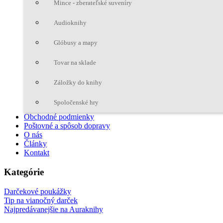
Mince - zberateľské suveníry
Audioknihy
Glóbusy a mapy
Tovar na sklade
Záložky do knihy
Spoločenské hry
Obchodné podmienky
Poštovné a spôsob dopravy
O nás
Články
Kontakt
Kategórie
Darčekové poukážky
Tip na vianočný darček
Najpredávanejšie na Auraknihy