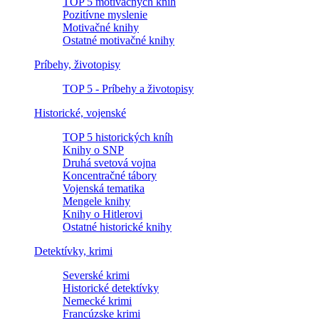
TOP 5 motivačných kníh
Pozitívne myslenie
Motivačné knihy
Ostatné motivačné knihy
Príbehy, životopisy
TOP 5 - Príbehy a životopisy
Historické, vojenské
TOP 5 historických kníh
Knihy o SNP
Druhá svetová vojna
Koncentračné tábory
Vojenská tematika
Mengele knihy
Knihy o Hitlerovi
Ostatné historické knihy
Detektívky, krimi
Severské krimi
Historické detektívky
Nemecké krimi
Francúzske krimi