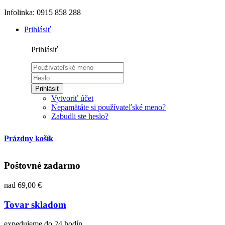
Infolinka: 0915 858 288
Prihlásiť
Prihlásiť
Prihlásiť
Vytvoriť účet
Nepamätáte si používateľské meno?
Zabudli ste heslo?
Prázdny košík
Poštovné zadarmo
nad 69,00 €
Tovar skladom
expedujeme do 24 hodín