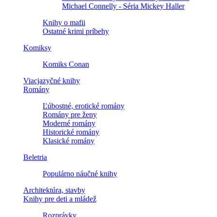
Michael Connelly - Séria Mickey Haller
Knihy o mafii
Ostatné krimi príbehy
Komiksy
Komiks Conan
Viacjazyčné knihy
Romány
Ľúbostné, erotické romány
Romány pre ženy
Moderné romány
Historické romány
Klasické romány
Beletria
Populárno náučné knihy
Architektúra, stavby
Knihy pre deti a mládež
Rozprávky