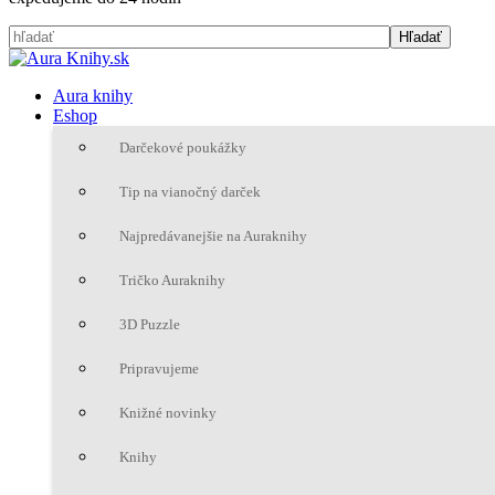
Aura knihy
Eshop
Darčekové poukážky
Tip na vianočný darček
Najpredávanejšie na Auraknihy
Tričko Auraknihy
3D Puzzle
Pripravujeme
Knižné novinky
Knihy