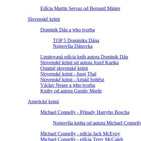
Edícia Martin Servaz od Bernard Minier
Slovenské krimi
Dominik Dán a jeho tvorba
TOP 5 Dominika Dána
Najnovšia Dánovka
Limitovaná edícia kníh autora Dominik Dán
Slovenské krimi od autora Jozef Karika
Ostatné slovenské krimi
Slovenské krimi - Juraj Thal
Slovenské krimi - Arpád Soltész
Václav Neuer a jeho tvorba
Knihy od autora Gustáv Murín
Americké krimi
Michael Connelly - Prípady Harryho Boscha
Najnovšia kniha od autora Michael Connell
Michael Connelly - edícia Jack McEvoy
Michael Connelly - edícia Terry McCaleb