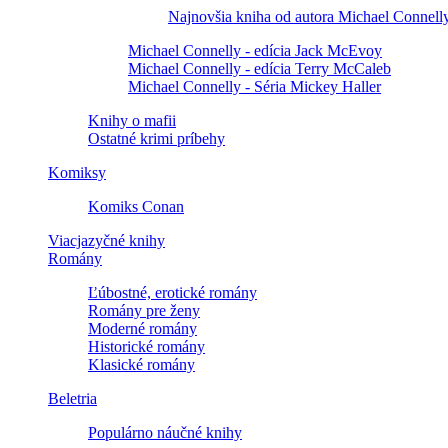
Najnovšia kniha od autora Michael Connell
Michael Connelly - edícia Jack McEvoy
Michael Connelly - edícia Terry McCaleb
Michael Connelly - Séria Mickey Haller
Knihy o mafii
Ostatné krimi príbehy
Komiksy
Komiks Conan
Viacjazyčné knihy
Romány
Ľúbostné, erotické romány
Romány pre ženy
Moderné romány
Historické romány
Klasické romány
Beletria
Populárno náučné knihy