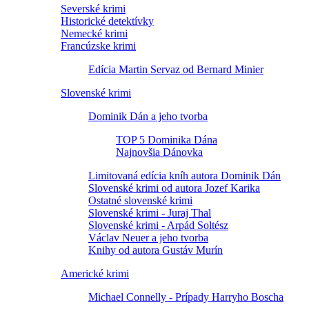
Severské krimi
Historické detektívky
Nemecké krimi
Francúzske krimi
Edícia Martin Servaz od Bernard Minier
Slovenské krimi
Dominik Dán a jeho tvorba
TOP 5 Dominika Dána
Najnovšia Dánovka
Limitovaná edícia kníh autora Dominik Dán
Slovenské krimi od autora Jozef Karika
Ostatné slovenské krimi
Slovenské krimi - Juraj Thal
Slovenské krimi - Arpád Soltész
Václav Neuer a jeho tvorba
Knihy od autora Gustáv Murín
Americké krimi
Michael Connelly - Prípady Harryho Boscha