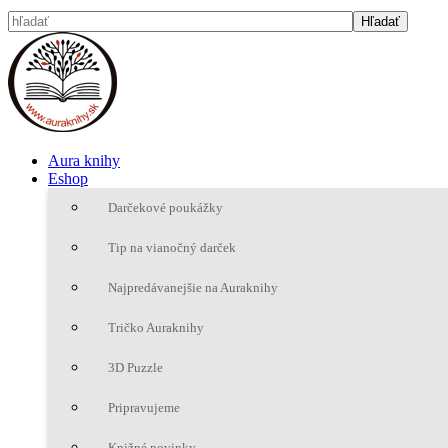
Aura knihy
Eshop
Darčekové poukážky
Tip na vianočný darček
Najpredávanejšie na Auraknihy
Tričko Auraknihy
3D Puzzle
Pripravujeme
Knižné novinky