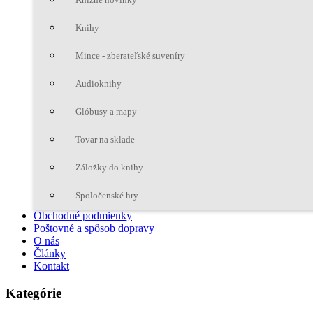
Knihy
Mince - zberateľské suveníry
Audioknihy
Glóbusy a mapy
Tovar na sklade
Záložky do knihy
Spoločenské hry
Obchodné podmienky
Poštovné a spôsob dopravy
O nás
Články
Kontakt
Kategórie