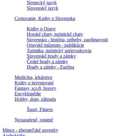
Nemecký jazyk
Slovenský jazyk
Cestovanie, Knihy o Slovensku
Knihy o Orave
Horské chaty, turistické chaty
Slovensko - história, príbehy, zaujímavosti
Oravské múzeum - publikácie
Turistika, turistický sprievodcovia
Slovenské hrady a zámky
České hrady a zámky
Hrady a zámky - Európa
Medicína, lekárstvo
Knihy o investovaní
Fantasy, sci-fi, horory
Encyklopédie
Hobby, dom, záhrada
Šport, Fitness
Nezaradené, ostatné
Mince - zberateľské suveníry
Audioknihy