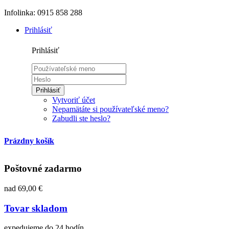
Infolinka: 0915 858 288
Prihlásiť
Prihlásiť
Prihlásiť
Vytvoriť účet
Nepamätáte si používateľské meno?
Zabudli ste heslo?
Prázdny košík
Poštovné zadarmo
nad 69,00 €
Tovar skladom
expedujeme do 24 hodín