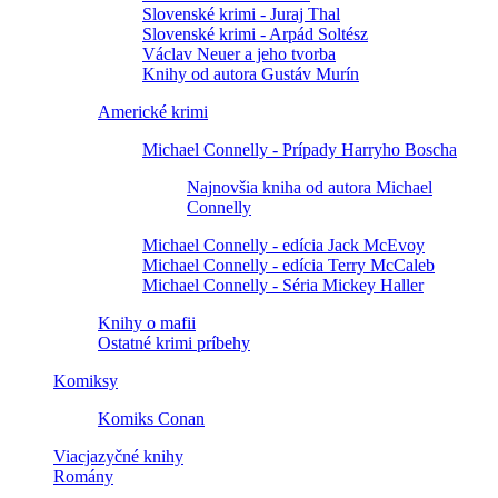
Slovenské krimi - Juraj Thal
Slovenské krimi - Arpád Soltész
Václav Neuer a jeho tvorba
Knihy od autora Gustáv Murín
Americké krimi
Michael Connelly - Prípady Harryho Boscha
Najnovšia kniha od autora Michael
Connelly
Michael Connelly - edícia Jack McEvoy
Michael Connelly - edícia Terry McCaleb
Michael Connelly - Séria Mickey Haller
Knihy o mafii
Ostatné krimi príbehy
Komiksy
Komiks Conan
Viacjazyčné knihy
Romány