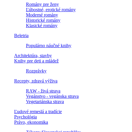
Romány pre ženy
Ľúbostné, erotické romány
Moderné romány
Historické romány
Klasické romány
Beletria
Populárno náučné knihy
Architektúra, stavby
Knihy pre deti a mládež
Rozprávky
Recepty, zdravá výživa
RAW - živá strava
Vegánstvo - vegánska strava
Vegetariánska strava
Ľudové remeslá a tradície
Psychológia
Právo, ekonomika