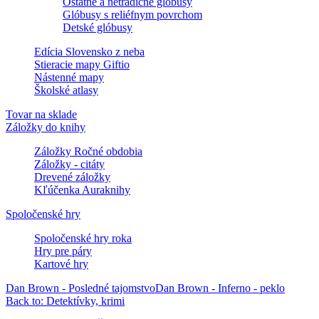
Ostatné a netradičné glóbusy
Glóbusy s reliéfnym povrchom
Detské glóbusy
Edícia Slovensko z neba
Stieracie mapy Giftio
Nástenné mapy
Školské atlasy
Tovar na sklade
Záložky do knihy
Záložky Ročné obdobia
Záložky - citáty
Drevené záložky
Kľúčenka Auraknihy
Spoločenské hry
Spoločenské hry roka
Hry pre páry
Kartové hry
Dan Brown - Posledné tajomstvo
Dan Brown - Inferno - peklo
Back to: Detektívky, krimi