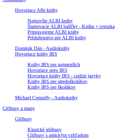
Hovoriace Albi knihy
Najnovšie ALBI knihy
Štartovacie ALBI balíčky - Kniha + ceruzka
Pripravujeme ALBI knihy
Príslušenstvo pre ALBI knihy
Dominik Dán - Audioknihy
Hovoriace knihy IRS
Knihy IRS pre najmenších
Hovoriace pero IRS
Hovoriace knihy IRS - cudzie jazyky
Knihy IRS pre stredoškolákov
Knihy IRS pre školákov
Michael Connelly - Audioknihy
Glóbusy a mapy
Glóbusy
Klasické glóbusy
Glóbusy s antickým vzhľadom