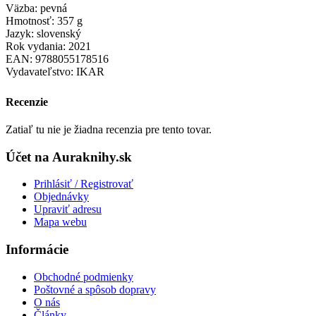
Väzba: pevná
Hmotnosť: 357 g
Jazyk: slovenský
Rok vydania: 2021
EAN: 9788055178516
Vydavateľstvo: IKAR
Recenzie
Zatiaľ tu nie je žiadna recenzia pre tento tovar.
Účet na Auraknihy.sk
Prihlásiť / Registrovať
Objednávky
Upraviť adresu
Mapa webu
Informácie
Obchodné podmienky
Poštovné a spôsob dopravy
O nás
Články