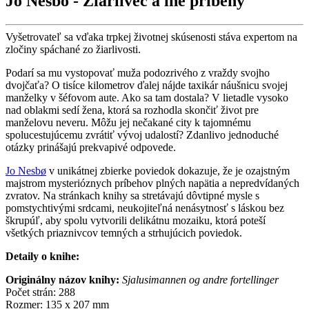
Jo Nesbo - Žiarlivec a iné príbehy
Vyšetrovateľ sa vďaka trpkej životnej skúsenosti stáva expertom na
zločiny spáchané zo žiarlivosti.
Podarí sa mu vystopovať muža podozrivého z vraždy svojho
dvojčaťa? O tisíce kilometrov ďalej nájde taxikár náušnicu svojej
manželky v šéfovom aute. Ako sa tam dostala? V lietadle vysoko
nad oblakmi sedí žena, ktorá sa rozhodla skončiť život pre
manželovu neveru. Môžu jej nečakané city k tajomnému
spolucestujúcemu zvrátiť vývoj udalostí? Zdanlivo jednoduché
otázky prinášajú prekvapivé odpovede.
Jo Nesbø
v unikátnej zbierke poviedok dokazuje, že je ozajstným
majstrom mysterióznych príbehov plných napätia a nepredvídaných
zvratov. Na stránkach knihy sa stretávajú dôvtipné mysle s
pomstychtivými srdcami, neukojiteľná nenásytnosť s láskou bez
škrupúľ, aby spolu vytvorili delikátnu mozaiku, ktorá poteší
všetkých priaznivcov temných a strhujúcich poviedok.
Detaily o knihe:
Originálny názov knihy:
Sjalusimannen og andre fortellinger
Počet strán: 288
Rozmer: 135 x 207 mm