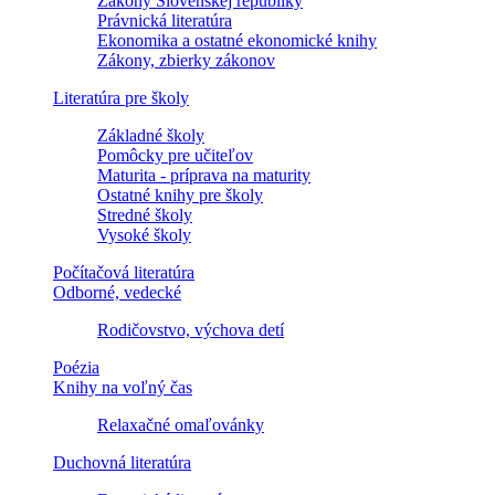
Zákony Slovenskej republiky
Právnická literatúra
Ekonomika a ostatné ekonomické knihy
Zákony, zbierky zákonov
Literatúra pre školy
Základné školy
Pomôcky pre učiteľov
Maturita - príprava na maturity
Ostatné knihy pre školy
Stredné školy
Vysoké školy
Počítačová literatúra
Odborné, vedecké
Rodičovstvo, výchova detí
Poézia
Knihy na voľný čas
Relaxačné omaľovánky
Duchovná literatúra