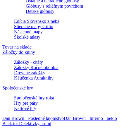
Ostatné a netradičné glóbusy
Glóbusy s reliéfnym povrchom
Detské glóbusy
Edícia Slovensko z neba
Stieracie mapy Giftio
Nástenné mapy
Školské atlasy
Tovar na sklade
Záložky do knihy
Záložky - citáty
Záložky Ročné obdobia
Drevené záložky
Kľúčenka Auraknihy
Spoločenské hry
Spoločenské hry roka
Hry pre páry
Kartové hry
Dan Brown - Posledné tajomstvo
Dan Brown - Inferno - peklo
Back to: Detektívky, krimi