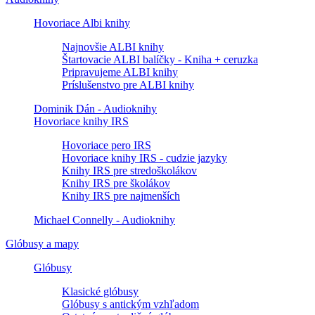
Hovoriace Albi knihy
Najnovšie ALBI knihy
Štartovacie ALBI balíčky - Kniha + ceruzka
Pripravujeme ALBI knihy
Príslušenstvo pre ALBI knihy
Dominik Dán - Audioknihy
Hovoriace knihy IRS
Hovoriace pero IRS
Hovoriace knihy IRS - cudzie jazyky
Knihy IRS pre stredoškolákov
Knihy IRS pre školákov
Knihy IRS pre najmenších
Michael Connelly - Audioknihy
Glóbusy a mapy
Glóbusy
Klasické glóbusy
Glóbusy s antickým vzhľadom