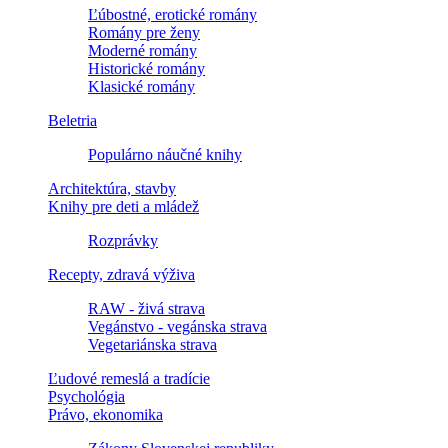
Ľúbostné, erotické romány
Romány pre ženy
Moderné romány
Historické romány
Klasické romány
Beletria
Populárno náučné knihy
Architektúra, stavby
Knihy pre deti a mládež
Rozprávky
Recepty, zdravá výživa
RAW - živá strava
Vegánstvo - vegánska strava
Vegetariánska strava
Ľudové remeslá a tradície
Psychológia
Právo, ekonomika