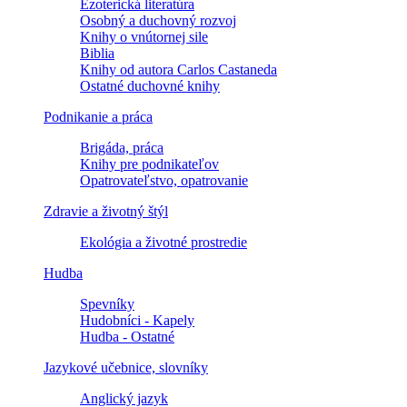
Ezoterická literatúra
Osobný a duchovný rozvoj
Knihy o vnútornej sile
Biblia
Knihy od autora Carlos Castaneda
Ostatné duchovné knihy
Podnikanie a práca
Brigáda, práca
Knihy pre podnikateľov
Opatrovateľstvo, opatrovanie
Zdravie a životný štýl
Ekológia a životné prostredie
Hudba
Spevníky
Hudobníci - Kapely
Hudba - Ostatné
Jazykové učebnice, slovníky
Anglický jazyk