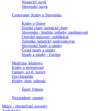
Nemecký jazyk
Slovenský jazyk
Cestovanie, Knihy o Slovensku
Knihy o Orave
Horské chaty, turistické chaty
Slovensko - história, príbehy, zaujímavosti
Oravské múzeum - publikácie
Turistika, turistický sprievodcovia
Slovenské hrady a zámky
České hrady a zámky
Hrady a zámky - Európa
Medicína, lekárstvo
Knihy o investovaní
Fantasy, sci-fi, horory
Encyklopédie
Hobby, dom, záhrada
Šport, Fitness
Nezaradené, ostatné
Mince - zberateľské suveníry
Audioknihy