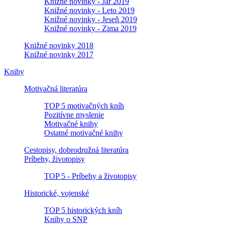
Knižné novinky - Jar 2019
Knižné novinky - Leto 2019
Knižné novinky - Jeseň 2019
Knižné novinky - Zima 2019
Knižné novinky 2018
Knižné novinky 2017
Knihy
Motivačná literatúra
TOP 5 motivačných kníh
Pozitívne myslenie
Motivačné knihy
Ostatné motivačné knihy
Cestopisy, dobrodružná literatúra
Príbehy, životopisy
TOP 5 - Príbehy a životopisy
Historické, vojenské
TOP 5 historických kníh
Knihy o SNP