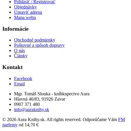
Prihlásiť / Registrovať
Objednávky
Upraviť adresu
Mapa webu
Informácie
Obchodné podmienky
Poštovné a spôsob dopravy
O nás
Články
Kontakt
Facebook
Email
Mgr. Tomáš Slouka - kníhkupectvo Aura
Hlavná 46/83, 91926 Zavar
0907 371 480
info@auraknihy.sk
© 2026 Aura Knihy.sk.
All rights reserved. Odporúčame Vám
FM
parfemy
od 14,70 €