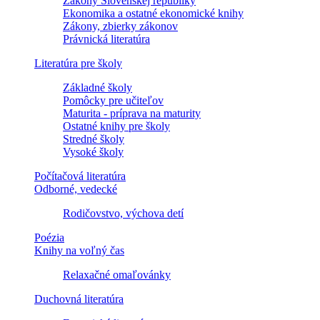
Zákony Slovenskej republiky
Ekonomika a ostatné ekonomické knihy
Zákony, zbierky zákonov
Právnická literatúra
Literatúra pre školy
Základné školy
Pomôcky pre učiteľov
Maturita - príprava na maturity
Ostatné knihy pre školy
Stredné školy
Vysoké školy
Počítačová literatúra
Odborné, vedecké
Rodičovstvo, výchova detí
Poézia
Knihy na voľný čas
Relaxačné omaľovánky
Duchovná literatúra