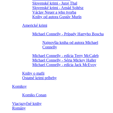
Slovenské krimi - Juraj Thal
Slovenské krimi - Arpád Soltész
Václav Neuer a jeho tvorba
Knihy od autora Gustáv Murín
Americké krimi
Michael Connelly - Prípady Harryho Boscha
Najnovšia kniha od autora Michael
Connelly
Michael Connelly - edícia Terry McCaleb
Michael Connelly - Séria Mickey Haller
Michael Connelly - edícia Jack McEvoy
Knihy o mafii
Ostatné krimi príbehy
Komiksy
Komiks Conan
Viacjazyčné knihy
Romány