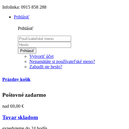
Infolinka: 0915 858 288
Prihlásiť
Prihlásiť
Prihlásiť
Vytvoriť účet
Nepamätáte si používateľské meno?
Zabudli ste heslo?
Prázdny košík
Poštovné zadarmo
nad 69,00 €
Tovar skladom
expedujeme do 24 hodín