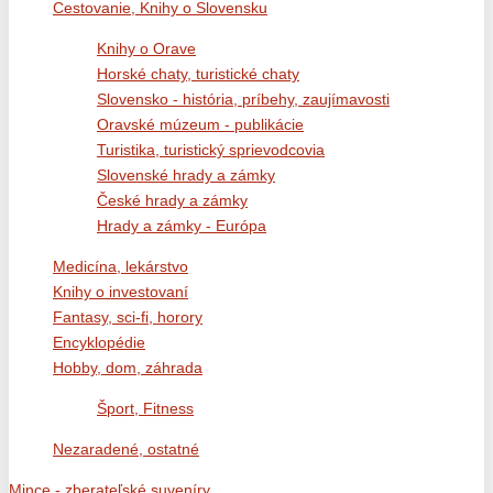
Cestovanie, Knihy o Slovensku
Knihy o Orave
Horské chaty, turistické chaty
Slovensko - história, príbehy, zaujímavosti
Oravské múzeum - publikácie
Turistika, turistický sprievodcovia
Slovenské hrady a zámky
České hrady a zámky
Hrady a zámky - Európa
Medicína, lekárstvo
Knihy o investovaní
Fantasy, sci-fi, horory
Encyklopédie
Hobby, dom, záhrada
Šport, Fitness
Nezaradené, ostatné
Mince - zberateľské suveníry