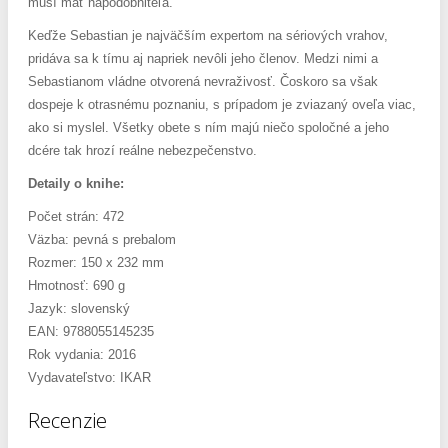
musí mať napodobniteľa.
Keďže Sebastian je najväčším expertom na sériových vrahov,
pridáva sa k tímu aj napriek nevôli jeho členov. Medzi nimi a
Sebastianom vládne otvorená nevraživosť. Čoskoro sa však
dospeje k otrasnému poznaniu, s prípadom je zviazaný oveľa viac,
ako si myslel. Všetky obete s ním majú niečo spoločné a jeho
dcére tak hrozí reálne nebezpečenstvo.
Detaily o knihe:
Počet strán: 472
Väzba: pevná s prebalom
Rozmer: 150 x 232 mm
Hmotnosť: 690 g
Jazyk: slovenský
EAN: 9788055145235
Rok vydania: 2016
Vydavateľstvo: IKAR
Recenzie