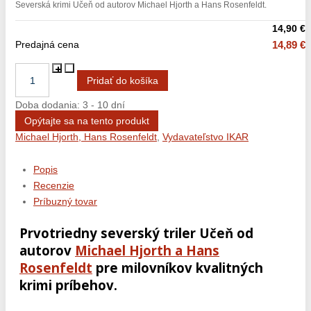
Severská krimi Učeň od autorov Michael Hjorth a Hans Rosenfeldt.
14,90 €
Predajná cena
14,89 €
Doba dodania: 3 - 10 dní
Opýtajte sa na tento produkt
Michael Hjorth, Hans Rosenfeldt
,
Vydavateľstvo IKAR
Popis
Recenzie
Príbuzný tovar
Prvotriedny severský triler Učeň od
autorov
Michael Hjorth a Hans
Rosenfeldt
pre milovníkov kvalitných
krimi príbehov.