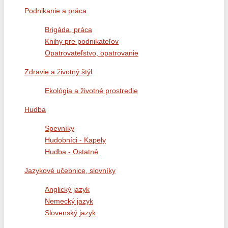
Podnikanie a práca
Brigáda, práca
Knihy pre podnikateľov
Opatrovateľstvo, opatrovanie
Zdravie a životný štýl
Ekológia a životné prostredie
Hudba
Spevníky
Hudobníci - Kapely
Hudba - Ostatné
Jazykové učebnice, slovníky
Anglický jazyk
Nemecký jazyk
Slovenský jazyk