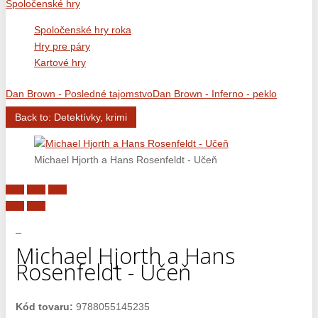
Spoločenské hry
Spoločenské hry roka
Hry pre páry
Kartové hry
Dan Brown - Posledné tajomstvo
Dan Brown - Inferno - peklo
Back to: Detektívky, krimi
Michael Hjorth a Hans Rosenfeldt - Učeň
Michael Hjorth a Hans
Rosenfeldt - Učeň
Kód tovaru:
9788055145235