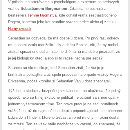
V príbehu sa stretávame s psychológom a expertom na sériových
vrahov
Sebastianom Bergmanom
. Čitatelia ho poznajú z
bestsellera
Temné tajomstvá
, kde odhalil vraha šestnásťročného
Rogera, ktorému jeho kat brutálne vyrezal srdce alebo aj z titulu
Nemý svedok
.
Sebastian sa dozvedá, že má dospelú dcéru. Po prvý raz, odkedy
mu cunami vzalo manželku Lily a dcéru Sabine, cíti, že by mohol
získať spriaznenú dušu. Trápi ho diléma, či má dcére prezradiť, že
je jej biologický otec, alebo si to radšej nechá pre seba?
Situácia sa skomplikuje, keď Sebastian zistí, že Vanja je
kriminálna policajtka a už spolu pracovali na prípade vraždy Rogera
Erikssona, počas ktorého si Sebastian Vanju dosť znepriatelil.
Týždne ju sleduje z bezpečnej vzdialenosti, no ukáže sa, že jediný
spôsob, ako sa k nej skutočne priblížiť, je ocitnúť sa s ňou opäť v
jednom vyšetrovacom tíme. Ten práve pracuje na sérii brutálnych
vrážd žien, až do najmenšieho detailu pripomínajúcich tie spáchané
Edwardom Hindem, ktorého Sebastian pred mnohými rokmi dostal
za mreže. Ten sa však stále nachádza vo väzení, čo znamená, že