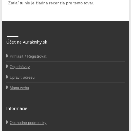
Zatiaľ tu nie je žiadna recenzia pre tento tovar.
Účet na Auraknihy.sk
Prihlásiť / Registrovať
Objednávky
Upraviť adresu
Mapa webu
Informácie
Obchodné podmienky