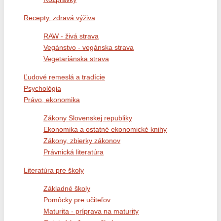
Recepty, zdravá výživa
RAW - živá strava
Vegánstvo - vegánska strava
Vegetariánska strava
Ľudové remeslá a tradície
Psychológia
Právo, ekonomika
Zákony Slovenskej republiky
Ekonomika a ostatné ekonomické knihy
Zákony, zbierky zákonov
Právnická literatúra
Literatúra pre školy
Základné školy
Pomôcky pre učiteľov
Maturita - príprava na maturity