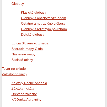
Glóbusy
Klasické glóbusy
Glóbusy s antickým vzhľadom
Ostatné a netradičné glóbusy
Glóbusy s reliéfnym povrchom
Detské glóbusy
Edícia Slovensko z neba
Stieracie mapy Giftio
Nástenné mapy
Školské atlasy
Tovar na sklade
Záložky do knihy
Záložky Ročné obdobia
Záložky - citáty
Drevené záložky
Kľúčenka Auraknihy