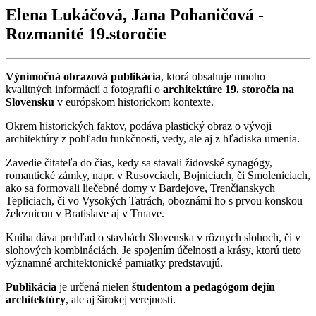
Elena Lukáčová, Jana Pohaničová -
Rozmanité 19.storočie
Výnimočná obrazová publikácia
, ktorá obsahuje mnoho
kvalitných informácií a fotografií o
architektúre 19. storočia na
Slovensku
v európskom historickom kontexte.
Okrem historických faktov, podáva plastický obraz o vývoji
architektúry z pohľadu funkčnosti, vedy, ale aj z hľadiska umenia.
Zavedie čitateľa do čias, kedy sa stavali židovské synagógy,
romantické zámky, napr. v Rusovciach, Bojniciach, či Smoleniciach,
ako sa formovali liečebné domy v Bardejove, Trenčianskych
Tepliciach, či vo Vysokých Tatrách, oboznámi ho s prvou konskou
železnicou v Bratislave aj v Trnave.
Kniha dáva prehľad o stavbách Slovenska v rôznych slohoch, či v
slohových kombináciách. Je spojením účelnosti a krásy, ktorú tieto
významné architektonické pamiatky predstavujú.
Publikácia
je určená nielen
študentom a pedagógom dejín
architektúry
, ale aj širokej verejnosti.