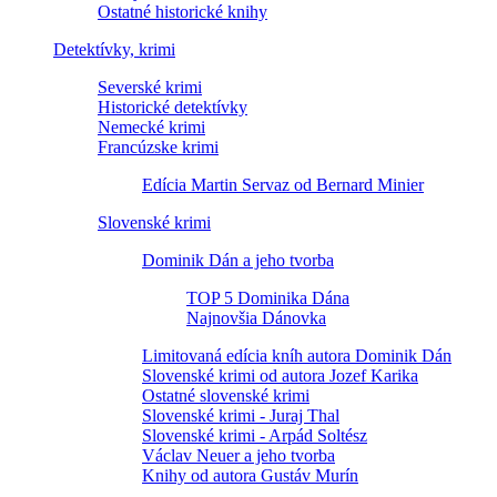
Ostatné historické knihy
Detektívky, krimi
Severské krimi
Historické detektívky
Nemecké krimi
Francúzske krimi
Edícia Martin Servaz od Bernard Minier
Slovenské krimi
Dominik Dán a jeho tvorba
TOP 5 Dominika Dána
Najnovšia Dánovka
Limitovaná edícia kníh autora Dominik Dán
Slovenské krimi od autora Jozef Karika
Ostatné slovenské krimi
Slovenské krimi - Juraj Thal
Slovenské krimi - Arpád Soltész
Václav Neuer a jeho tvorba
Knihy od autora Gustáv Murín