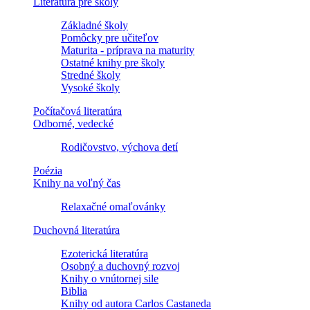
Literatúra pre školy
Základné školy
Pomôcky pre učiteľov
Maturita - príprava na maturity
Ostatné knihy pre školy
Stredné školy
Vysoké školy
Počítačová literatúra
Odborné, vedecké
Rodičovstvo, výchova detí
Poézia
Knihy na voľný čas
Relaxačné omaľovánky
Duchovná literatúra
Ezoterická literatúra
Osobný a duchovný rozvoj
Knihy o vnútornej sile
Biblia
Knihy od autora Carlos Castaneda