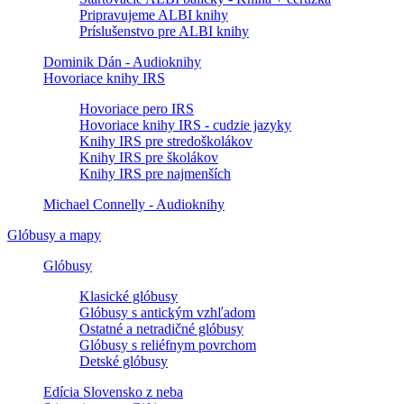
Pripravujeme ALBI knihy
Príslušenstvo pre ALBI knihy
Dominik Dán - Audioknihy
Hovoriace knihy IRS
Hovoriace pero IRS
Hovoriace knihy IRS - cudzie jazyky
Knihy IRS pre stredoškolákov
Knihy IRS pre školákov
Knihy IRS pre najmenších
Michael Connelly - Audioknihy
Glóbusy a mapy
Glóbusy
Klasické glóbusy
Glóbusy s antickým vzhľadom
Ostatné a netradičné glóbusy
Glóbusy s reliéfnym povrchom
Detské glóbusy
Edícia Slovensko z neba