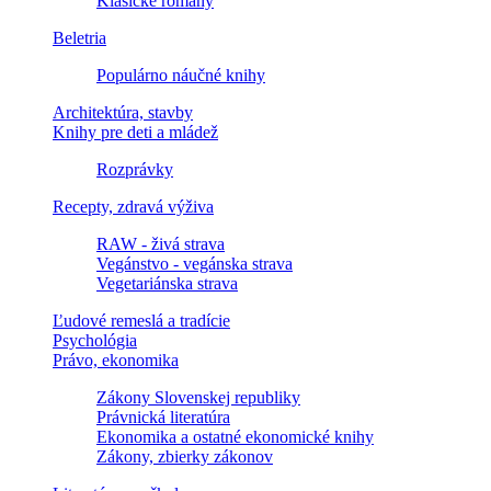
Klasické romány
Beletria
Populárno náučné knihy
Architektúra, stavby
Knihy pre deti a mládež
Rozprávky
Recepty, zdravá výživa
RAW - živá strava
Vegánstvo - vegánska strava
Vegetariánska strava
Ľudové remeslá a tradície
Psychológia
Právo, ekonomika
Zákony Slovenskej republiky
Právnická literatúra
Ekonomika a ostatné ekonomické knihy
Zákony, zbierky zákonov