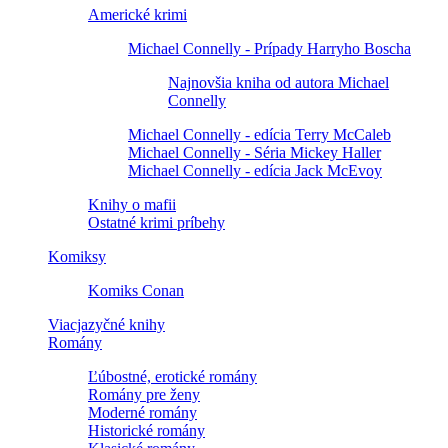
Americké krimi
Michael Connelly - Prípady Harryho Boscha
Najnovšia kniha od autora Michael
Connelly
Michael Connelly - edícia Terry McCaleb
Michael Connelly - Séria Mickey Haller
Michael Connelly - edícia Jack McEvoy
Knihy o mafii
Ostatné krimi príbehy
Komiksy
Komiks Conan
Viacjazyčné knihy
Romány
Ľúbostné, erotické romány
Romány pre ženy
Moderné romány
Historické romány