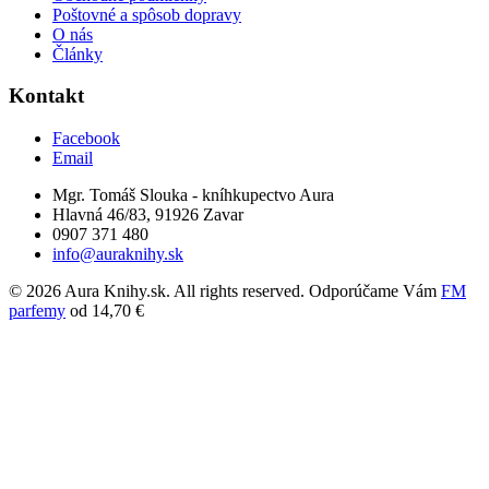
Poštovné a spôsob dopravy
O nás
Články
Kontakt
Facebook
Email
Mgr. Tomáš Slouka - kníhkupectvo Aura
Hlavná 46/83, 91926 Zavar
0907 371 480
info@auraknihy.sk
© 2026 Aura Knihy.sk.
All rights reserved. Odporúčame Vám
FM
parfemy
od 14,70 €