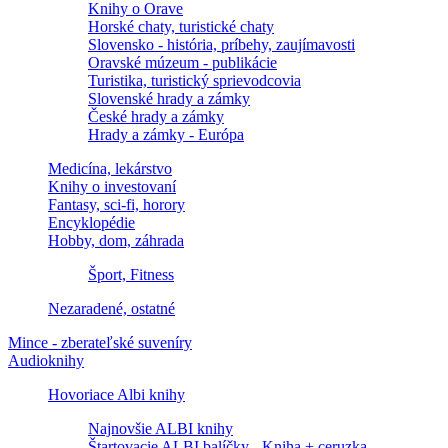
Knihy o Orave
Horské chaty, turistické chaty
Slovensko - história, príbehy, zaujímavosti
Oravské múzeum - publikácie
Turistika, turistický sprievodcovia
Slovenské hrady a zámky
České hrady a zámky
Hrady a zámky - Európa
Medicína, lekárstvo
Knihy o investovaní
Fantasy, sci-fi, horory
Encyklopédie
Hobby, dom, záhrada
Šport, Fitness
Nezaradené, ostatné
Mince - zberateľské suveníry
Audioknihy
Hovoriace Albi knihy
Najnovšie ALBI knihy
Štartovacie ALBI balíčky - Kniha + ceruzka