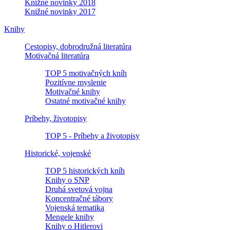
Knižné novinky 2018
Knižné novinky 2017
Knihy
Cestopisy, dobrodružná literatúra
Motivačná literatúra
TOP 5 motivačných kníh
Pozitívne myslenie
Motivačné knihy
Ostatné motivačné knihy
Príbehy, životopisy
TOP 5 - Príbehy a životopisy
Historické, vojenské
TOP 5 historických kníh
Knihy o SNP
Druhá svetová vojna
Koncentračné tábory
Vojenská tematika
Mengele knihy
Knihy o Hitlerovi