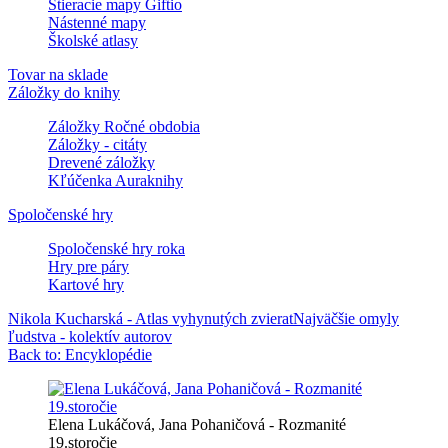
Stieracie mapy Giftio
Nástenné mapy
Školské atlasy
Tovar na sklade
Záložky do knihy
Záložky Ročné obdobia
Záložky - citáty
Drevené záložky
Kľúčenka Auraknihy
Spoločenské hry
Spoločenské hry roka
Hry pre páry
Kartové hry
Nikola Kucharská - Atlas vyhynutých zvierat
Najväčšie omyly
ľudstva - kolektív autorov
Back to: Encyklopédie
Elena Lukáčová, Jana Pohaničová - Rozmanité
19.storočie