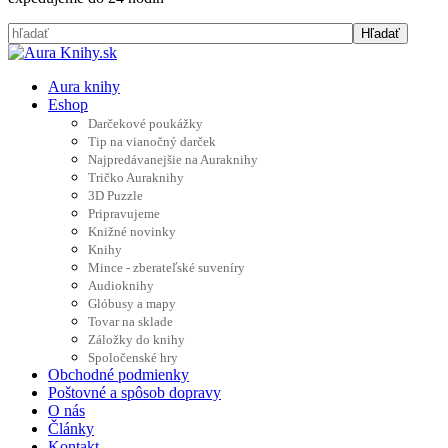
Aura knihy
Eshop
Darčekové poukážky
Tip na vianočný darček
Najpredávanejšie na Auraknihy
Tričko Auraknihy
3D Puzzle
Pripravujeme
Knižné novinky
Knihy
Mince - zberateľské suveníry
Audioknihy
Glóbusy a mapy
Tovar na sklade
Záložky do knihy
Spoločenské hry
Obchodné podmienky
Poštovné a spôsob dopravy
O nás
Články
Kontakt