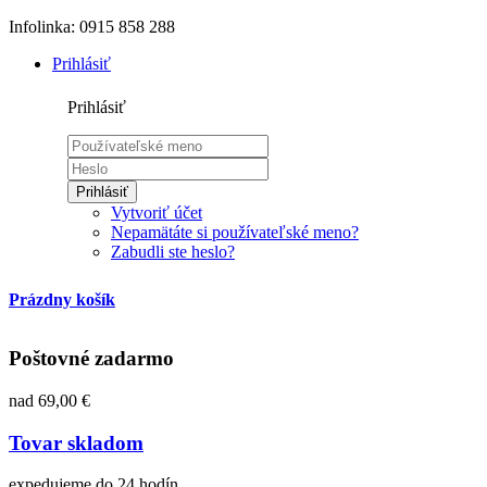
Infolinka: 0915 858 288
Prihlásiť
Prihlásiť
Prihlásiť
Vytvoriť účet
Nepamätáte si používateľské meno?
Zabudli ste heslo?
Prázdny košík
Poštovné zadarmo
nad 69,00 €
Tovar skladom
expedujeme do 24 hodín