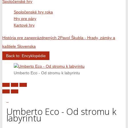
Spoločenské hry
Spoločenské hry roka
Hry pre páry
Kartové hry
História pre zaneprázdnených 2
Pavol Škubla - Hrady, zámky a
kaštiele Slovenska
Back to: Encyklopédie
Umberto Eco - Od stromu k labyrintu
Umberto Eco - Od stromu k
labyrintu