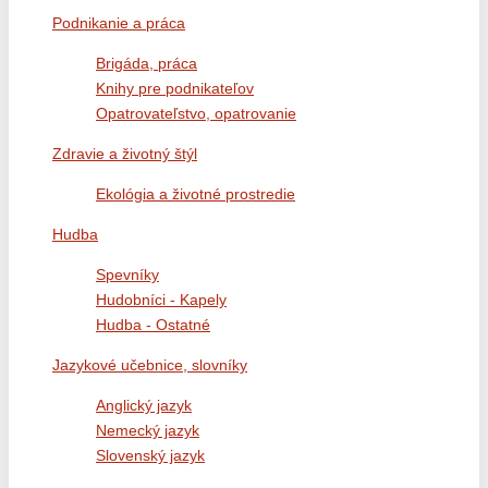
Podnikanie a práca
Brigáda, práca
Knihy pre podnikateľov
Opatrovateľstvo, opatrovanie
Zdravie a životný štýl
Ekológia a životné prostredie
Hudba
Spevníky
Hudobníci - Kapely
Hudba - Ostatné
Jazykové učebnice, slovníky
Anglický jazyk
Nemecký jazyk
Slovenský jazyk