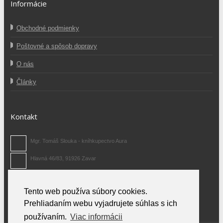
Informácie
Obchodné podmienky
Poštovné a spôsob dopravy
O nás
Články
Kontakt
Mgr. Tomáš Slouka - kníhkupectvo Aura
Hlavná 46/83, 91926 Zavar
0907 371 480
Tento web používa súbory cookies.
info@auraknihy.sk
Prehliadaním webu vyjadrujete súhlas s ich
používaním.
Viac informácii