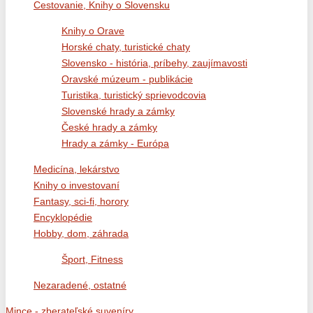
Cestovanie, Knihy o Slovensku
Knihy o Orave
Horské chaty, turistické chaty
Slovensko - história, príbehy, zaujímavosti
Oravské múzeum - publikácie
Turistika, turistický sprievodcovia
Slovenské hrady a zámky
České hrady a zámky
Hrady a zámky - Európa
Medicína, lekárstvo
Knihy o investovaní
Fantasy, sci-fi, horory
Encyklopédie
Hobby, dom, záhrada
Šport, Fitness
Nezaradené, ostatné
Mince - zberateľské suveníry