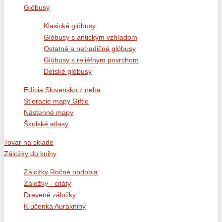
Glóbusy
Klasické glóbusy
Glóbusy s antickým vzhľadom
Ostatné a netradičné glóbusy
Glóbusy s reliéfnym povrchom
Detské glóbusy
Edícia Slovensko z neba
Stieracie mapy Giftio
Nástenné mapy
Školské atlasy
Tovar na sklade
Záložky do knihy
Záložky Ročné obdobia
Záložky - citáty
Drevené záložky
Kľúčenka Auraknihy