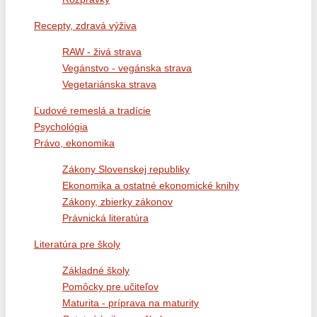
Recepty, zdravá výživa
RAW - živá strava
Vegánstvo - vegánska strava
Vegetariánska strava
Ľudové remeslá a tradície
Psychológia
Právo, ekonomika
Zákony Slovenskej republiky
Ekonomika a ostatné ekonomické knihy
Zákony, zbierky zákonov
Právnická literatúra
Literatúra pre školy
Základné školy
Pomôcky pre učiteľov
Maturita - príprava na maturity