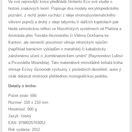
Ve své nejnovější knize předkládá Umberto Eco své studie o
historii znakových teorií. Popisuje dva modely encyklopedického
poznání, z nichž jeden vychází z ideje stromu(systematického
větvení pojmů) a druhý z ideje labyrintu.V dalších kapitolách pak
hledá sémiotickou reflexi ve filozofických systémech od Platóna a
Aristotela přes Tomáše Akvinského či Viléma Ockhama ke
Kantovi, ale nemenší pozornost věnuje rétorickým spisům
(například barokním výkladům o metafoře) či kabalisticky
založenému učení o „kombinatorickém umění“ (Raymondovi Lullovi
a Picovidella Mirandola). Tato materiálově mimořádně bohatá kniha
shrnuje Ecovy různorodé výzkumy z posledních desetiletí, autor jí
však dokázal vtisknout přehlednou monografickou podobu.
Detaily o knihe:
Počet strán: 656
Rozmer: 150 x 210 mm
Hmotnosť: 900 g
Jazyk: český
EAN: 9788025703052
Rok vydania: 2012