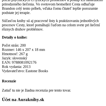
prirodzeného liečenia. Vo svetovom bestselleri Cesta odhaľuje
Brandon celý tento príbeh, vďaka čomu čitateľ lepšie porozumie
podstate jej terapie.
Súčasťou knihy sú aj pracovné listy k praktizovaniu jednotlivých
procesov Cesty, ktoré pomáhajú ľuďom na celom svete pri liečení
rôznych druhov problémov.
Detaily o knihe:
Počet strán: 200
Rozmer: 146 x 207 x 18 mm
Hmotnosť: 267 g
Jazyk: slovenský
EAN: 9788081092176
Rok vydania: 2013
Vydavateľstvo: Eastone Books
Recenzie
Zatiaľ tu nie je žiadna recenzia pre tento tovar.
Účet na Auraknihy.sk