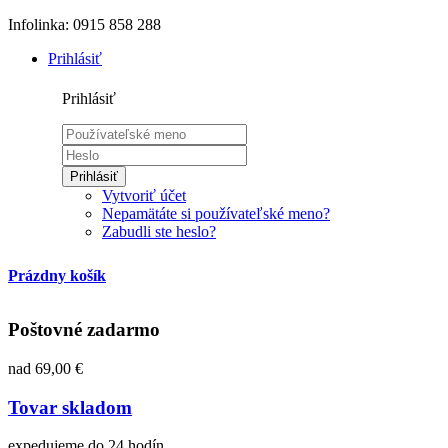
Infolinka: 0915 858 288
Prihlásiť
Prihlásiť
Prihlásiť
Vytvoriť účet
Nepamätáte si používateľské meno?
Zabudli ste heslo?
Prázdny košík
Poštovné zadarmo
nad 69,00 €
Tovar skladom
expedujeme do 24 hodín