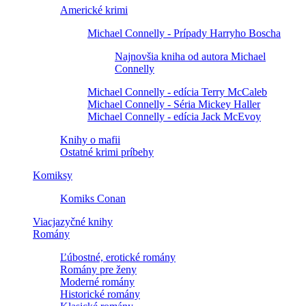
Americké krimi
Michael Connelly - Prípady Harryho Boscha
Najnovšia kniha od autora Michael
Connelly
Michael Connelly - edícia Terry McCaleb
Michael Connelly - Séria Mickey Haller
Michael Connelly - edícia Jack McEvoy
Knihy o mafii
Ostatné krimi príbehy
Komiksy
Komiks Conan
Viacjazyčné knihy
Romány
Ľúbostné, erotické romány
Romány pre ženy
Moderné romány
Historické romány