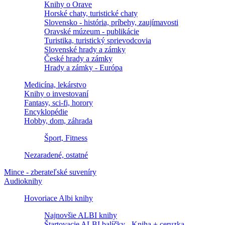
Knihy o Orave
Horské chaty, turistické chaty
Slovensko - história, príbehy, zaujímavosti
Oravské múzeum - publikácie
Turistika, turistický sprievodcovia
Slovenské hrady a zámky
České hrady a zámky
Hrady a zámky - Európa
Medicína, lekárstvo
Knihy o investovaní
Fantasy, sci-fi, horory
Encyklopédie
Hobby, dom, záhrada
Šport, Fitness
Nezaradené, ostatné
Mince - zberateľské suveníry
Audioknihy
Hovoriace Albi knihy
Najnovšie ALBI knihy
Štartovacie ALBI balíčky - Kniha + ceruzka