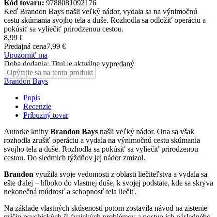
Kód tovaru:
9788081092176
Keď Brandon Bays našli veľký nádor, vydala sa na výnimočnú
cestu skúmania svojho tela a duše. Rozhodla sa odložiť operáciu a
pokúsiť sa vyliečiť prirodzenou cestou.
8,99 €
Predajná cena
7,99 €
Upozorniť ma
Doba dodania: Titul je aktuálne vypredaný
Opýtajte sa na tento produkt
Brandon Bays
Popis
Recenzie
Príbuzný tovar
Autorke knihy
Brandon Bays
našli veľký nádor. Ona sa však
rozhodla zrušiť operáciu a vydala na výnimočnú cestu skúmania
svojho tela a duše. Rozhodla sa pokúsiť sa vyliečiť prirodzenou
cestou. Do siedmich týždňov jej nádor zmizol.
Brandon
využila svoje vedomosti z oblasti liečiteľstva a vydala sa
ešte ďalej – hlboko do vlastnej duše, k svojej podstate, kde sa skrýva
nekonečná múdrosť a schopnosť tela liečiť.
Na základe vlastných skúseností potom zostavila návod na zistenie
príčin psychických či fyzických problémov a postup ich následného