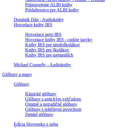
Pripravujeme ALBI knihy
Príslušenstvo pre ALBI knihy
Dominik Dán - Audioknihy
Hovoriace knihy IRS
Hovoriace pero IRS
Hovoriace knihy IRS - cudzie jazyky
Knihy IRS pre stredoškolákov
Knihy IRS pre školákov
Knihy IRS pre najmenších
Michael Connelly - Audioknihy
Glóbusy a mapy
Glóbusy
Klasické glóbusy
Glóbusy s antickým vzhľadom
Ostatné a netradičné glóbusy
Glóbusy s reliéfnym povrchom
Detské glóbusy
Edícia Slovensko z neba