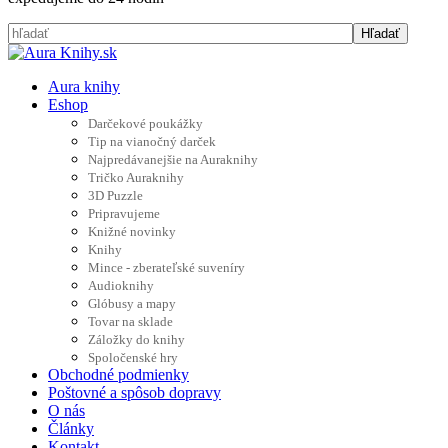
Aura knihy
Eshop
Darčekové poukážky
Tip na vianočný darček
Najpredávanejšie na Auraknihy
Tričko Auraknihy
3D Puzzle
Pripravujeme
Knižné novinky
Knihy
Mince - zberateľské suveníry
Audioknihy
Glóbusy a mapy
Tovar na sklade
Záložky do knihy
Spoločenské hry
Obchodné podmienky
Poštovné a spôsob dopravy
O nás
Články
Kontakt