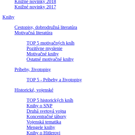
Knižné novinky 2018
Knižné novinky 2017
Knihy
Cestopisy, dobrodružná literatúra
Motivačná literatúra
TOP 5 motivačných kníh
Pozitívne myslenie
Motivačné knihy
Ostatné motivačné knihy
Príbehy, životopisy
TOP 5 - Príbehy a životopisy
Historické, vojenské
TOP 5 historických kníh
Knihy o SNP
Druhá svetová vojna
Koncentračné tábory
Vojenská tematika
Mengele knihy
Knihy o Hitlerovi