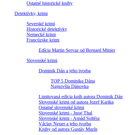
Ostatné historické knihy
Detektívky, krimi
Severské krimi
Historické detektívky
Nemecké krimi
Francúzske krimi
Edícia Martin Servaz od Bernard Minier
Slovenské krimi
Dominik Dán a jeho tvorba
TOP 5 Dominika Dána
Najnovšia Dánovka
Limitovaná edícia kníh autora Dominik Dán
Slovenské krimi od autora Jozef Karika
Ostatné slovenské krimi
Slovenské krimi - Juraj Thal
Slovenské krimi - Arpád Soltész
Václav Neuer a jeho tvorba
Knihy od autora Gustáv Murín