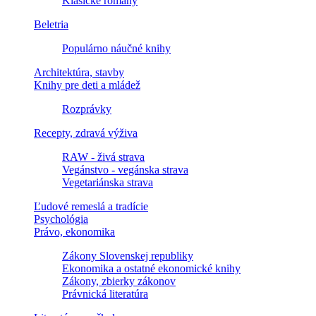
Klasické romány
Beletria
Populárno náučné knihy
Architektúra, stavby
Knihy pre deti a mládež
Rozprávky
Recepty, zdravá výživa
RAW - živá strava
Vegánstvo - vegánska strava
Vegetariánska strava
Ľudové remeslá a tradície
Psychológia
Právo, ekonomika
Zákony Slovenskej republiky
Ekonomika a ostatné ekonomické knihy
Zákony, zbierky zákonov
Právnická literatúra