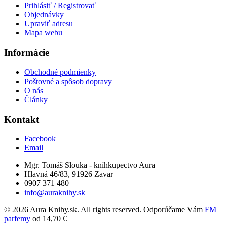
Prihlásiť / Registrovať
Objednávky
Upraviť adresu
Mapa webu
Informácie
Obchodné podmienky
Poštovné a spôsob dopravy
O nás
Články
Kontakt
Facebook
Email
Mgr. Tomáš Slouka - kníhkupectvo Aura
Hlavná 46/83, 91926 Zavar
0907 371 480
info@auraknihy.sk
© 2026 Aura Knihy.sk.
All rights reserved. Odporúčame Vám
FM
parfemy
od 14,70 €