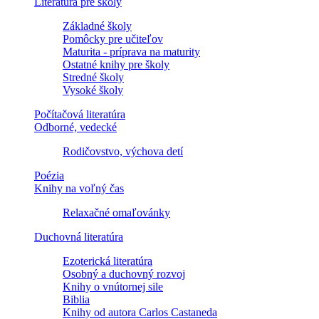
Literatúra pre školy
Základné školy
Pomôcky pre učiteľov
Maturita - príprava na maturity
Ostatné knihy pre školy
Stredné školy
Vysoké školy
Počítačová literatúra
Odborné, vedecké
Rodičovstvo, výchova detí
Poézia
Knihy na voľný čas
Relaxačné omaľovánky
Duchovná literatúra
Ezoterická literatúra
Osobný a duchovný rozvoj
Knihy o vnútornej sile
Biblia
Knihy od autora Carlos Castaneda