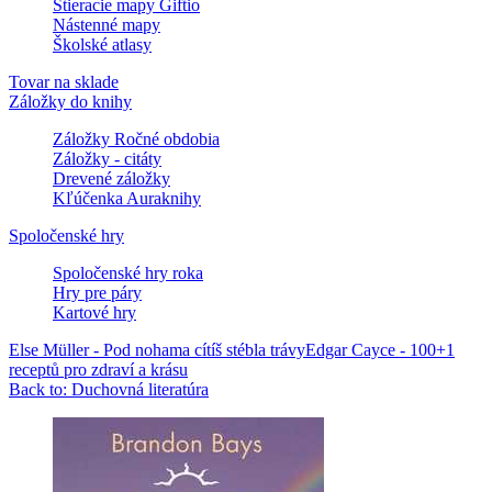
Stieracie mapy Giftio
Nástenné mapy
Školské atlasy
Tovar na sklade
Záložky do knihy
Záložky Ročné obdobia
Záložky - citáty
Drevené záložky
Kľúčenka Auraknihy
Spoločenské hry
Spoločenské hry roka
Hry pre páry
Kartové hry
Else Müller - Pod nohama cítíš stébla trávy
Edgar Cayce - 100+1
receptů pro zdraví a krásu
Back to: Duchovná literatúra