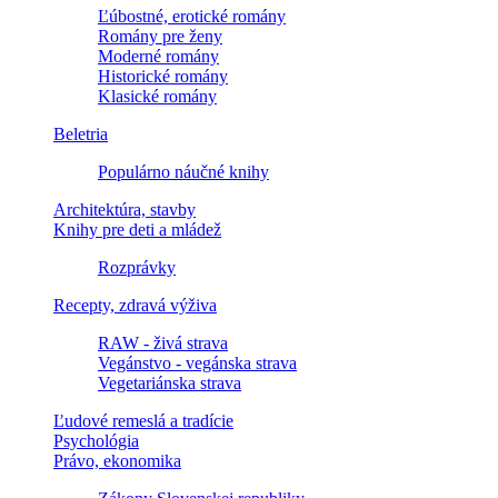
Ľúbostné, erotické romány
Romány pre ženy
Moderné romány
Historické romány
Klasické romány
Beletria
Populárno náučné knihy
Architektúra, stavby
Knihy pre deti a mládež
Rozprávky
Recepty, zdravá výživa
RAW - živá strava
Vegánstvo - vegánska strava
Vegetariánska strava
Ľudové remeslá a tradície
Psychológia
Právo, ekonomika