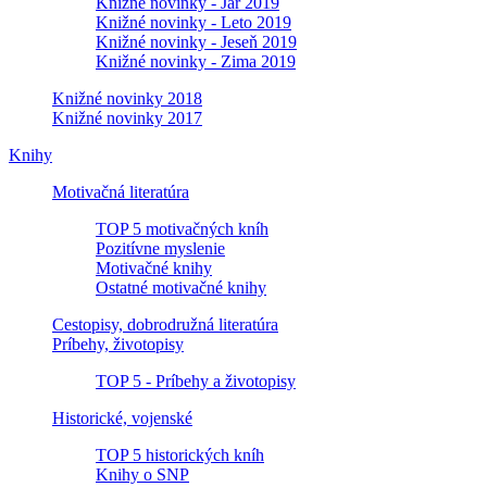
Knižné novinky - Jar 2019
Knižné novinky - Leto 2019
Knižné novinky - Jeseň 2019
Knižné novinky - Zima 2019
Knižné novinky 2018
Knižné novinky 2017
Knihy
Motivačná literatúra
TOP 5 motivačných kníh
Pozitívne myslenie
Motivačné knihy
Ostatné motivačné knihy
Cestopisy, dobrodružná literatúra
Príbehy, životopisy
TOP 5 - Príbehy a životopisy
Historické, vojenské
TOP 5 historických kníh
Knihy o SNP