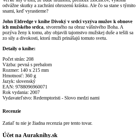
odvážne skutky a zachráni ohrozenú krásku. Ale čo sa stane s týmito
snami, keď vyrastieme?
John Eldredge v knihe Divoký v srdci vyzýva mužov k obnove
ich mužského srdca
, stvoreného na obraz vášnivého Boha. A
pozýva ženy k tomu, aby objavili tajomstvo mužskej duše a tešili sa
zo sily a divokosti, ktorú muži prinášajú tomuto svetu.
Detaily o knihe:
Počet strán: 208
Väzba: pevná s prebalom
Rozmer: 140 x 215 mm
Hmotnosť: 360 g
Jazyk: slovenský
EAN: 9788096960071
Rok vydania: 2007
Vydavateľstvo: Redemptoristi - Slovo medzi nami
Recenzie
Zatiaľ tu nie je žiadna recenzia pre tento tovar.
Účet na Auraknihy.sk