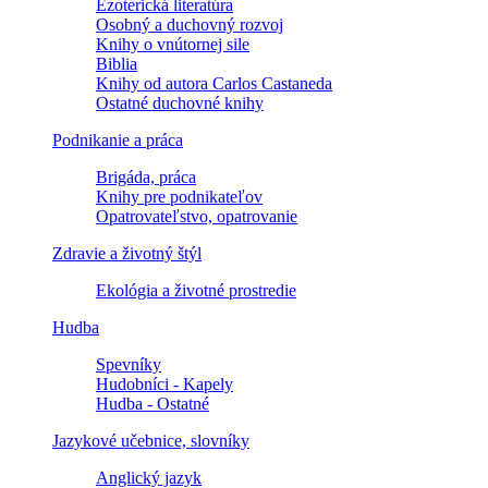
Ezoterická literatúra
Osobný a duchovný rozvoj
Knihy o vnútornej sile
Biblia
Knihy od autora Carlos Castaneda
Ostatné duchovné knihy
Podnikanie a práca
Brigáda, práca
Knihy pre podnikateľov
Opatrovateľstvo, opatrovanie
Zdravie a životný štýl
Ekológia a životné prostredie
Hudba
Spevníky
Hudobníci - Kapely
Hudba - Ostatné
Jazykové učebnice, slovníky
Anglický jazyk