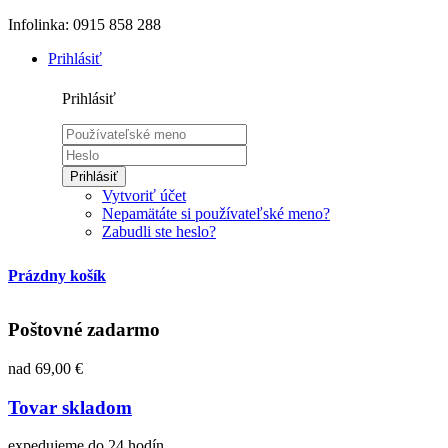
Infolinka: 0915 858 288
Prihlásiť
Prihlásiť
Prihlásiť
Vytvoriť účet
Nepamätáte si používateľské meno?
Zabudli ste heslo?
Prázdny košík
Poštovné zadarmo
nad 69,00 €
Tovar skladom
expedujeme do 24 hodín