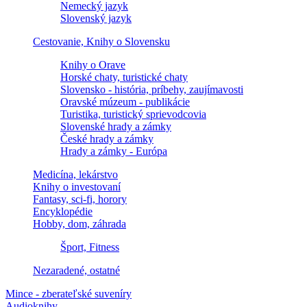
Nemecký jazyk
Slovenský jazyk
Cestovanie, Knihy o Slovensku
Knihy o Orave
Horské chaty, turistické chaty
Slovensko - história, príbehy, zaujímavosti
Oravské múzeum - publikácie
Turistika, turistický sprievodcovia
Slovenské hrady a zámky
České hrady a zámky
Hrady a zámky - Európa
Medicína, lekárstvo
Knihy o investovaní
Fantasy, sci-fi, horory
Encyklopédie
Hobby, dom, záhrada
Šport, Fitness
Nezaradené, ostatné
Mince - zberateľské suveníry
Audioknihy