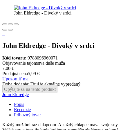
John Eldredge - Divoký v srdci
John Eldredge - Divoký v srdci
Kód tovaru:
9788096960071
Objavovanie tajomstva duše muža
7,00 €
Predajná cena
5,99 €
Upozorniť ma
Doba dodania: Titul je aktuálne vypredaný
Opýtajte sa na tento produkt
John Eldredge
Popis
Recenzie
Príbuzný tovar
Každý muž bol raz chlapcom. A každý chlapec máva svoje sny.
Veľké sny o tom, že bude hrdinom, premôže zločincov, vykoná