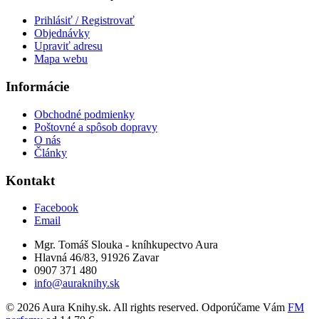
Prihlásiť / Registrovať
Objednávky
Upraviť adresu
Mapa webu
Informácie
Obchodné podmienky
Poštovné a spôsob dopravy
O nás
Články
Kontakt
Facebook
Email
Mgr. Tomáš Slouka - kníhkupectvo Aura
Hlavná 46/83, 91926 Zavar
0907 371 480
info@auraknihy.sk
© 2026 Aura Knihy.sk.
All rights reserved. Odporúčame Vám
FM