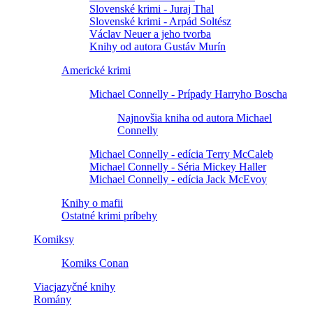
Slovenské krimi - Juraj Thal
Slovenské krimi - Arpád Soltész
Václav Neuer a jeho tvorba
Knihy od autora Gustáv Murín
Americké krimi
Michael Connelly - Prípady Harryho Boscha
Najnovšia kniha od autora Michael
Connelly
Michael Connelly - edícia Terry McCaleb
Michael Connelly - Séria Mickey Haller
Michael Connelly - edícia Jack McEvoy
Knihy o mafii
Ostatné krimi príbehy
Komiksy
Komiks Conan
Viacjazyčné knihy
Romány