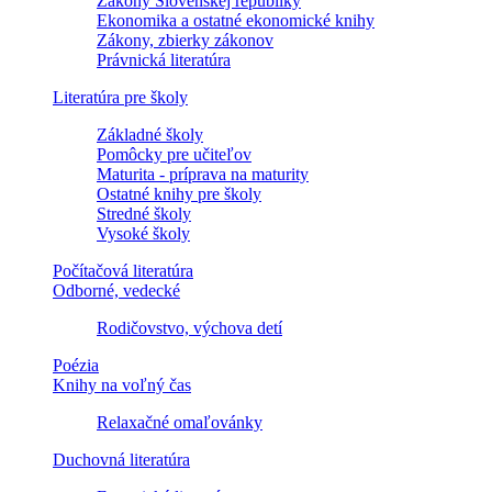
Zákony Slovenskej republiky
Ekonomika a ostatné ekonomické knihy
Zákony, zbierky zákonov
Právnická literatúra
Literatúra pre školy
Základné školy
Pomôcky pre učiteľov
Maturita - príprava na maturity
Ostatné knihy pre školy
Stredné školy
Vysoké školy
Počítačová literatúra
Odborné, vedecké
Rodičovstvo, výchova detí
Poézia
Knihy na voľný čas
Relaxačné omaľovánky
Duchovná literatúra