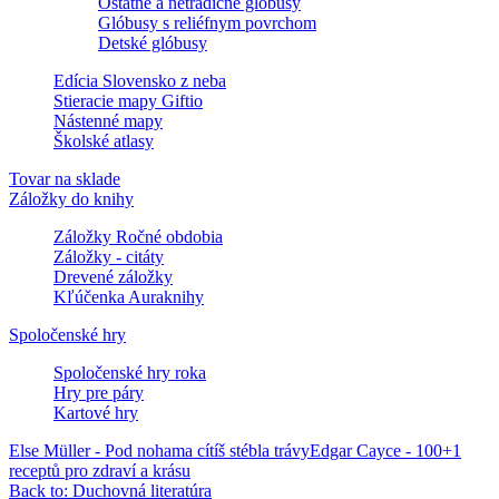
Ostatné a netradičné glóbusy
Glóbusy s reliéfnym povrchom
Detské glóbusy
Edícia Slovensko z neba
Stieracie mapy Giftio
Nástenné mapy
Školské atlasy
Tovar na sklade
Záložky do knihy
Záložky Ročné obdobia
Záložky - citáty
Drevené záložky
Kľúčenka Auraknihy
Spoločenské hry
Spoločenské hry roka
Hry pre páry
Kartové hry
Else Müller - Pod nohama cítíš stébla trávy
Edgar Cayce - 100+1
receptů pro zdraví a krásu
Back to: Duchovná literatúra