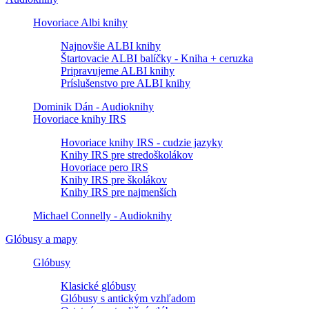
Hovoriace Albi knihy
Najnovšie ALBI knihy
Štartovacie ALBI balíčky - Kniha + ceruzka
Pripravujeme ALBI knihy
Príslušenstvo pre ALBI knihy
Dominik Dán - Audioknihy
Hovoriace knihy IRS
Hovoriace knihy IRS - cudzie jazyky
Knihy IRS pre stredoškolákov
Hovoriace pero IRS
Knihy IRS pre školákov
Knihy IRS pre najmenších
Michael Connelly - Audioknihy
Glóbusy a mapy
Glóbusy
Klasické glóbusy
Glóbusy s antickým vzhľadom