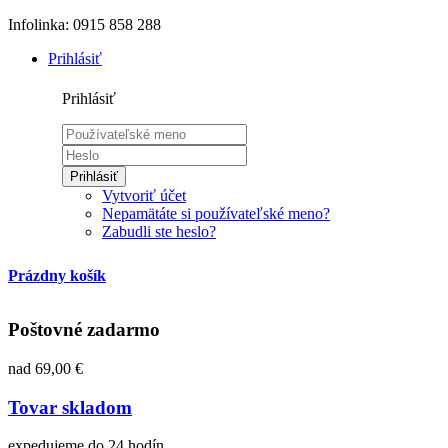
Infolinka: 0915 858 288
Prihlásiť
Prihlásiť
Prihlásiť
Vytvoriť účet
Nepamätáte si používateľské meno?
Zabudli ste heslo?
Prázdny košík
Poštovné zadarmo
nad 69,00 €
Tovar skladom
expedujeme do 24 hodín