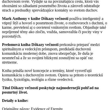
duchovnom svete. Vydajte sa na povznášajúcu cestu, ktorá vás
oboznámi so záhadami posmrtného života a zároveň odstraňuje
strach a predsudky sprevádzajúce kontakty so svetom duchov.
Mark Anthony v knihe Dôkazy večnosti
používa inteligentný a
vtipný štýl a hovorí o posmrtnom živote, o rozhovoroch s duchmi, o
karme, prevtelení aj o osvietení vnútorným svetlom. Objasňuje také
nepríjemné témy ako zločin, vražda, samovražda či pocity viny v
pozostalých.
Prelomová kniha Dôkazy večnosti
prekonáva priepasť medzi
spirituálnym a vedeckým prístupom, predkladá duchovnú
komunikáciu modernej dobe, znova ubezpečuje, že duša je
nesmrteľná a že so svojimi blízkymi zosnulými sa opäť raz
stretneme.
Kniha prináša nové koncepcie a termíny, ktoré vysvetľujú
komunikáciu s duchovným svetom. Opiera sa pritom o teoretickú
fyziku, fyziológiu, teológiu a rôzne svedectvá.
Titul Dôkazy večnosti poskytuje najmodernejší pohľad na
posmrtný život.
Detaily o knihe:
Originálny názov: Evidence of Eternity