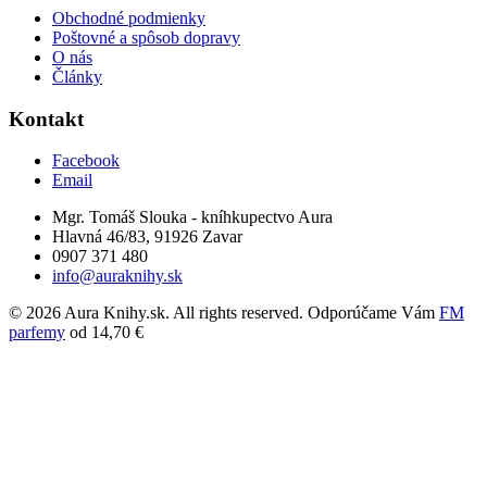
Obchodné podmienky
Poštovné a spôsob dopravy
O nás
Články
Kontakt
Facebook
Email
Mgr. Tomáš Slouka - kníhkupectvo Aura
Hlavná 46/83, 91926 Zavar
0907 371 480
info@auraknihy.sk
© 2026 Aura Knihy.sk.
All rights reserved. Odporúčame Vám
FM
parfemy
od 14,70 €