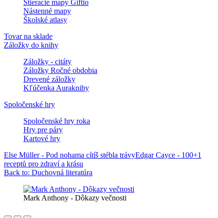
Stieracie mapy Giftio
Nástenné mapy
Školské atlasy
Tovar na sklade
Záložky do knihy
Záložky - citáty
Záložky Ročné obdobia
Drevené záložky
Kľúčenka Auraknihy
Spoločenské hry
Spoločenské hry roka
Hry pre páry
Kartové hry
Else Müller - Pod nohama cítíš stébla trávy
Edgar Cayce - 100+1
receptů pro zdraví a krásu
Back to: Duchovná literatúra
Mark Anthony - Dôkazy večnosti