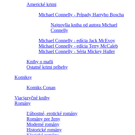
Americké krimi
Michael Connelly - Prípady Harryho Boscha
Najnovšia kniha od autora Michael
Connelly
Michael Connelly - edícia Jack McEvoy
Michael Connelly - edícia Terry McCaleb
Michael Connelly - Séria Mickey Haller
Knihy o mafii
Ostatné krimi príbehy
Komiksy
Komiks Conan
Viacjazyčné knihy
Romány
Ľúbostné, erotické romány
Romány pre ženy
Moderné romány
Historické romány