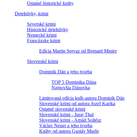
Ostatné historické knihy
Detektívky, krimi
Severské krimi
Historické detektívky
Nemecké krimi
Francúzske krimi
Edícia Martin Servaz od Bernard Minier
Slovenské krimi
Dominik Dán a jeho tvorba
TOP 5 Dominika Dána
Najnovšia Dánovka
Limitovaná edícia kníh autora Dominik Dán
Slovenské krimi od autora Jozef Karika
Ostatné slovenské krimi
Slovenské krimi - Juraj Thal
Slovenské krimi - Arpád Soltész
Václav Neuer a jeho tvorba
Knihy od autora Gustáv Murín