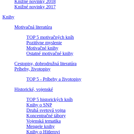
Knižné novinky 2018
Knižné novinky 2017
Knihy
Motivačná literatúra
TOP 5 motivačných kníh
Pozitívne myslenie
Motivačné knihy
Ostatné motivačné knihy
Cestopisy, dobrodružná literatúra
Príbehy, životopisy
TOP 5 - Príbehy a životopisy
Historické, vojenské
TOP 5 historických kníh
Knihy o SNP
Druhá svetová vojna
Koncentračné tábory
Vojenská tematika
Mengele knihy
Knihy o Hitlerovi