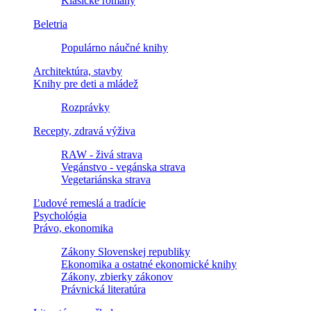
Klasické romány
Beletria
Populárno náučné knihy
Architektúra, stavby
Knihy pre deti a mládež
Rozprávky
Recepty, zdravá výživa
RAW - živá strava
Vegánstvo - vegánska strava
Vegetariánska strava
Ľudové remeslá a tradície
Psychológia
Právo, ekonomika
Zákony Slovenskej republiky
Ekonomika a ostatné ekonomické knihy
Zákony, zbierky zákonov
Právnická literatúra