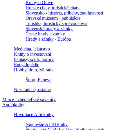
Knihy o Orave
Horské chaty, turistické chaty
Slovensko - história, príbehy, zaujímavosti
Oravské múzeum - publikácie
Turistika, turistický sprievodcovia
Slovenské hrady a zámky
České hrady a zámky
Hrady a zámky - Európa
Medicína, lekárstvo
Knihy o investovaní
Fantasy, sci-fi, horory
Encyklopédie
Hobby, dom, záhrada
Šport, Fitness
Nezaradené, ostatné
Mince - zberateľské suveníry
Audioknihy
Hovoriace Albi knihy
Najnovšie ALBI knihy
Štartovacie ALBI balíčky - Kniha + ceruzka