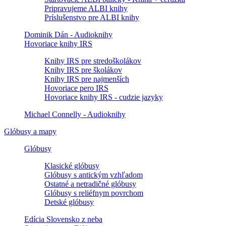
Pripravujeme ALBI knihy
Príslušenstvo pre ALBI knihy
Dominik Dán - Audioknihy
Hovoriace knihy IRS
Knihy IRS pre stredoškolákov
Knihy IRS pre školákov
Knihy IRS pre najmenších
Hovoriace pero IRS
Hovoriace knihy IRS - cudzie jazyky
Michael Connelly - Audioknihy
Glóbusy a mapy
Glóbusy
Klasické glóbusy
Glóbusy s antickým vzhľadom
Ostatné a netradičné glóbusy
Glóbusy s reliéfnym povrchom
Detské glóbusy
Edícia Slovensko z neba