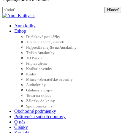
Aura knihy
Eshop
Darčekové poukážky
Tip na vianočný darček
Najpredávanejšie na Auraknihy
Tričko Auraknihy
3D Puzzle
Pripravujeme
Knižné novinky
Knihy
Mince - zberateľské suveníry
Audioknihy
Glóbusy a mapy
Tovar na sklade
Záložky do knihy
Spoločenské hry
Obchodné podmienky
Poštovné a spôsob dopravy
O nás
Články
Kontakt