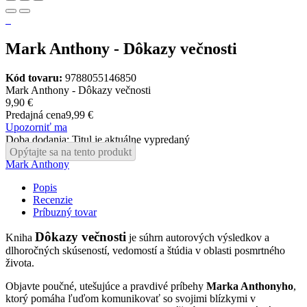
Mark Anthony - Dôkazy večnosti
Kód tovaru:
9788055146850
Mark Anthony - Dôkazy večnosti
9,90 €
Predajná cena
9,99 €
Upozorniť ma
Doba dodania: Titul je aktuálne vypredaný
Opýtajte sa na tento produkt
Mark Anthony
Popis
Recenzie
Príbuzný tovar
Dôkazy
večnosti
Kniha
je súhrn autorových výsledkov a
dlhoročných skúseností, vedomostí a štúdia v oblasti posmrtného
života.
Objavte poučné, utešujúce a pravdivé príbehy
Marka Anthonyho
,
ktorý pomáha ľuďom komunikovať so svojimi blízkymi v