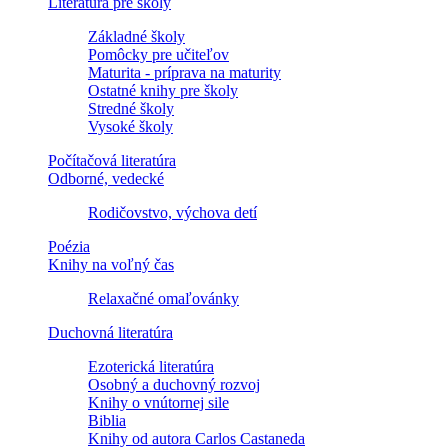
Literatúra pre školy
Základné školy
Pomôcky pre učiteľov
Maturita - príprava na maturity
Ostatné knihy pre školy
Stredné školy
Vysoké školy
Počítačová literatúra
Odborné, vedecké
Rodičovstvo, výchova detí
Poézia
Knihy na voľný čas
Relaxačné omaľovánky
Duchovná literatúra
Ezoterická literatúra
Osobný a duchovný rozvoj
Knihy o vnútornej sile
Biblia
Knihy od autora Carlos Castaneda