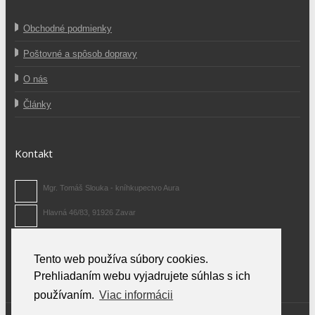
Obchodné podmienky
Poštovné a spôsob dopravy
O nás
Články
Kontakt
Mgr. Tomáš Slouka - kníhkupectvo Aura
Hlavná 46/83, 91926 Zavar
0907 371 480
Tento web používa súbory cookies.
info@auraknihy.sk
Prehliadaním webu vyjadrujete súhlas s ich
používaním.
Viac informácii