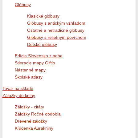
Glóbusy
Klasické glóbusy
Glóbusy s antickým vzhľadom
Ostatné a netradičné glóbusy
Glóbusy s reliéfnym povrchom
Detské glóbusy
Edícia Slovensko z neba
Stieracie mapy Giftio
Nástenné mapy
Školské atlasy
Tovar na sklade
Záložky do knihy
Záložky - citáty
Záložky Ročné obdobia
Drevené záložky
Kľúčenka Auraknihy