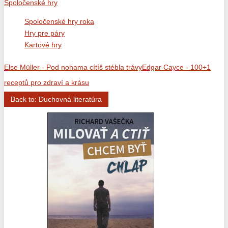
Spoločenské hry
Spoločenské hry roka
Hry pre páry
Kartové hry
Else Müller - Pod nohama cítíš stébla trávy
Edgar Cayce - 100+1
receptů pro zdraví a krásu
Back to: Duchovná literatúra