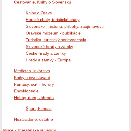
Cestovanie, Knihy o Slovensku
Knihy o Orave
Horské chaty, turistické chaty
Slovensko - história, príbehy, zaujímavosti
Oravské múzeum - publikácie
Turistika, turistický sprievodcovia
Slovenské hrady a zámky
České hrady a zámky
Hrady a zámky - Európa
Medicína, lekárstvo
Knihy o investovaní
Fantasy, sci-fi, horory
Encyklopédie
Hobby, dom, záhrada
Šport, Fitness
Nezaradené, ostatné
Mince - zberateľské suveníry