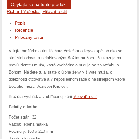
Opýtajte sa na tento produkt
Richard Vašečka
,
Milovať a ctiť
Popis
Recenzie
Príbuzný tovar
V tejto brožúrke autor Richard Vašečka odkrýva spôsob ako sa
stať slobodným a nefalšovaným Božím mužom. Poukazuje na
pravú identitu muža, ktorá vychádza a buduje sa zo vzťahu s
Bohom. Nájdete tu aj state o úlohe ženy v živote muža, o
dôležitosti otcovstva a v neposlednom rade o najsilnejšom vzore
Božieho muža, Ježišovi Kristovi.
Brožúra vychádza v obľúbenej sérii
Milovať a ctiť
.
Detaily o knihe:
Počet strán: 32
Väzba: lepená mäkká
Rozmery: 150 x 210 mm
Jazyk: slovenský