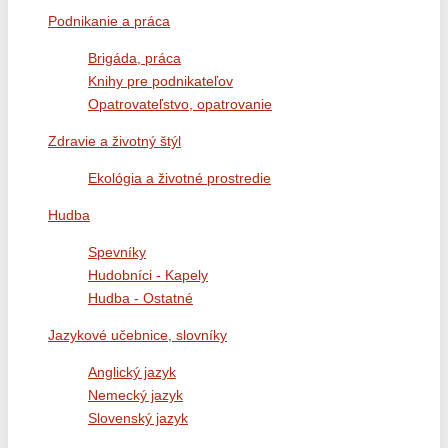
Podnikanie a práca
Brigáda, práca
Knihy pre podnikateľov
Opatrovateľstvo, opatrovanie
Zdravie a životný štýl
Ekológia a životné prostredie
Hudba
Spevníky
Hudobníci - Kapely
Hudba - Ostatné
Jazykové učebnice, slovníky
Anglický jazyk
Nemecký jazyk
Slovenský jazyk