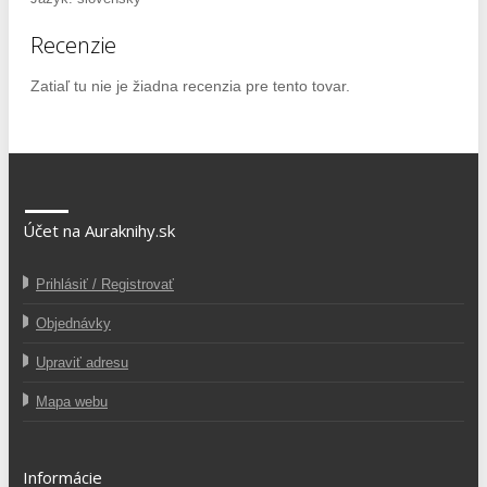
Recenzie
Zatiaľ tu nie je žiadna recenzia pre tento tovar.
Účet na Auraknihy.sk
Prihlásiť / Registrovať
Objednávky
Upraviť adresu
Mapa webu
Informácie