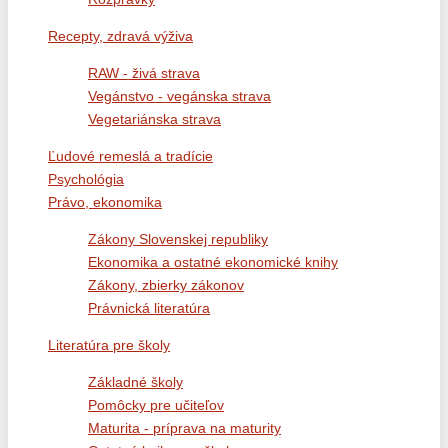
Recepty, zdravá výživa
RAW - živá strava
Vegánstvo - vegánska strava
Vegetariánska strava
Ľudové remeslá a tradície
Psychológia
Právo, ekonomika
Zákony Slovenskej republiky
Ekonomika a ostatné ekonomické knihy
Zákony, zbierky zákonov
Právnická literatúra
Literatúra pre školy
Základné školy
Pomôcky pre učiteľov
Maturita - príprava na maturity