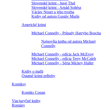
Slovenské krimi - Juraj Thal
Slovenské krimi - Arpád Soltész
Václav Neuer a jeho tvorba
Knihy od autora Gustáv Murín
Americké krimi
Michael Connelly - Prípady Harryho Boscha
Najnovšia kniha od autora Michael
Connelly
Michael Connelly - edícia Jack McEvoy
Michael Connelly - edícia Terry McCaleb
Michael Connelly - Séria Mickey Haller
Knihy o mafii
Ostatné krimi príbehy
Komiksy
Komiks Conan
Viacjazyčné knihy
Romány