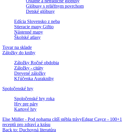
Ostatné a netradičné glóbusy
Glóbusy s reliéfnym povrchom
Detské glóbusy
Edícia Slovensko z neba
Stieracie mapy Giftio
Nástenné mapy
Školské atlasy
Tovar na sklade
Záložky do knihy
Záložky Ročné obdobia
Záložky - citáty
Drevené záložky
Kľúčenka Auraknihy
Spoločenské hry
Spoločenské hry roka
Hry pre páry
Kartové hry
Else Müller - Pod nohama cítíš stébla trávy
Edgar Cayce - 100+1
receptů pro zdraví a krásu
Back to: Duchovná literatúra