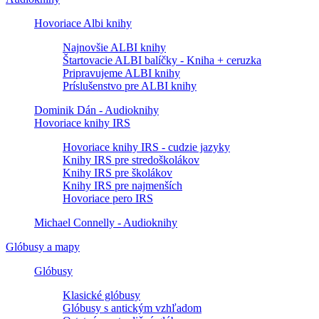
Hovoriace Albi knihy
Najnovšie ALBI knihy
Štartovacie ALBI balíčky - Kniha + ceruzka
Pripravujeme ALBI knihy
Príslušenstvo pre ALBI knihy
Dominik Dán - Audioknihy
Hovoriace knihy IRS
Hovoriace knihy IRS - cudzie jazyky
Knihy IRS pre stredoškolákov
Knihy IRS pre školákov
Knihy IRS pre najmenších
Hovoriace pero IRS
Michael Connelly - Audioknihy
Glóbusy a mapy
Glóbusy
Klasické glóbusy
Glóbusy s antickým vzhľadom