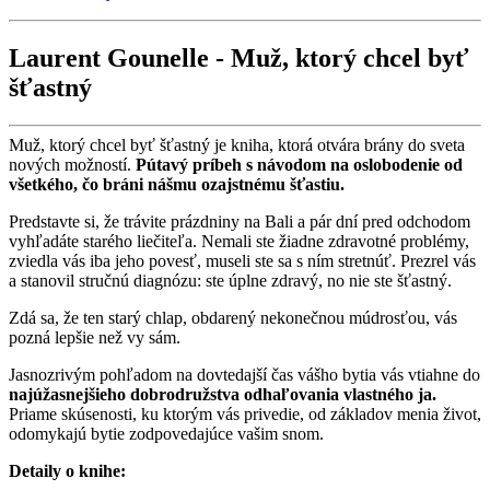
Laurent Gounelle - Muž, ktorý chcel byť
šťastný
Muž, ktorý chcel byť šťastný je kniha, ktorá otvára brány do sveta
nových možností.
Pútavý príbeh s návodom na oslobodenie od
všetkého, čo bráni nášmu ozajstnému šťastiu.
Predstavte si, že trávite prázdniny na Bali a pár dní pred odchodom
vyhľadáte starého liečiteľa. Nemali ste žiadne zdravotné problémy,
zviedla vás iba jeho povesť, museli ste sa s ním stretnúť. Prezrel vás
a stanovil stručnú diagnózu: ste úplne zdravý, no nie ste šťastný.
Zdá sa, že ten starý chlap, obdarený nekonečnou múdrosťou, vás
pozná lepšie než vy sám.
Jasnozrivým pohľadom na dovtedajší čas vášho bytia vás vtiahne do
najúžasnejšieho dobrodružstva odhaľovania vlastného ja.
Priame skúsenosti, ku ktorým vás privedie, od základov menia život,
odomykajú bytie zodpovedajúce vašim snom.
Detaily o knihe: