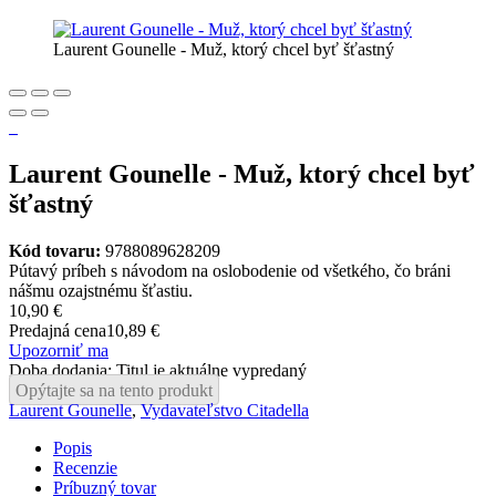
Laurent Gounelle - Muž, ktorý chcel byť šťastný
Laurent Gounelle - Muž, ktorý chcel byť
šťastný
Kód tovaru:
9788089628209
Pútavý príbeh s návodom na oslobodenie od všetkého, čo bráni
nášmu ozajstnému šťastiu.
10,90 €
Predajná cena
10,89 €
Upozorniť ma
Doba dodania: Titul je aktuálne vypredaný
Opýtajte sa na tento produkt
Laurent Gounelle
,
Vydavateľstvo Citadella
Popis
Recenzie
Príbuzný tovar