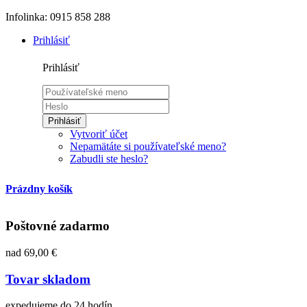
Infolinka: 0915 858 288
Prihlásiť
Prihlásiť
Prihlásiť
Vytvoriť účet
Nepamätáte si používateľské meno?
Zabudli ste heslo?
Prázdny košík
Poštovné zadarmo
nad 69,00 €
Tovar skladom
expedujeme do 24 hodín