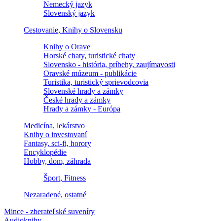
Nemecký jazyk
Slovenský jazyk
Cestovanie, Knihy o Slovensku
Knihy o Orave
Horské chaty, turistické chaty
Slovensko - história, príbehy, zaujímavosti
Oravské múzeum - publikácie
Turistika, turistický sprievodcovia
Slovenské hrady a zámky
České hrady a zámky
Hrady a zámky - Európa
Medicína, lekárstvo
Knihy o investovaní
Fantasy, sci-fi, horory
Encyklopédie
Hobby, dom, záhrada
Šport, Fitness
Nezaradené, ostatné
Mince - zberateľské suveníry
Audioknihy