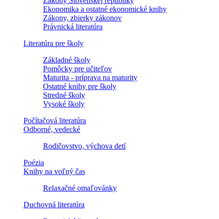
Zákony Slovenskej republiky
Ekonomika a ostatné ekonomické knihy
Zákony, zbierky zákonov
Právnická literatúra
Literatúra pre školy
Základné školy
Pomôcky pre učiteľov
Maturita - príprava na maturity
Ostatné knihy pre školy
Stredné školy
Vysoké školy
Počítačová literatúra
Odborné, vedecké
Rodičovstvo, výchova detí
Poézia
Knihy na voľný čas
Relaxačné omaľovánky
Duchovná literatúra