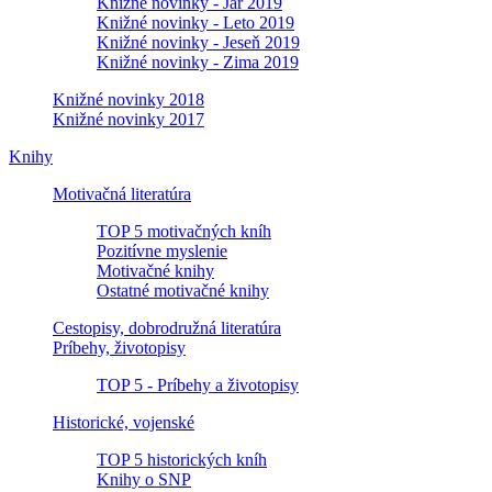
Knižné novinky - Jar 2019
Knižné novinky - Leto 2019
Knižné novinky - Jeseň 2019
Knižné novinky - Zima 2019
Knižné novinky 2018
Knižné novinky 2017
Knihy
Motivačná literatúra
TOP 5 motivačných kníh
Pozitívne myslenie
Motivačné knihy
Ostatné motivačné knihy
Cestopisy, dobrodružná literatúra
Príbehy, životopisy
TOP 5 - Príbehy a životopisy
Historické, vojenské
TOP 5 historických kníh
Knihy o SNP