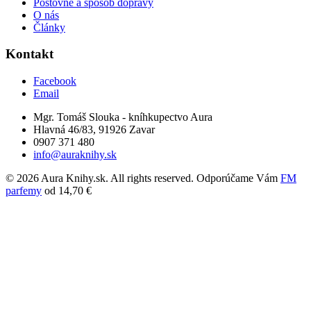
Poštovné a spôsob dopravy
O nás
Články
Kontakt
Facebook
Email
Mgr. Tomáš Slouka - kníhkupectvo Aura
Hlavná 46/83, 91926 Zavar
0907 371 480
info@auraknihy.sk
© 2026 Aura Knihy.sk.
All rights reserved. Odporúčame Vám
FM
parfemy
od 14,70 €