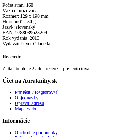
Počet strán: 168
Väzba: brožovaná
Rozmer: 129 x 190 mm
Hmotnosť: 180 g
Jazyk: slovenský
EAN: 9788089628209
Rok vydania: 2013
Vydavateľstvo: Citadella
Recenzie
Zatiaľ tu nie je žiadna recenzia pre tento tovar.
Účet na Auraknihy.sk
Prihlásiť / Registrovať
Objednávky
Upraviť adresu
Mapa webu
Informácie
Obchodné podmienky