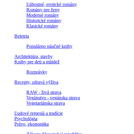
Ľúbostné, erotické romány
Romány pre ženy
Moderné romány
Historické romány
Klasické romány
Beletria
Populárno náučné knihy
Architektúra, stavby
Knihy pre deti a mládež
Rozprávky
Recepty, zdravá výživa
RAW - živá strava
Vegánstvo - vegánska strava
Vegetariánska strava
Ľudové remeslá a tradície
Psychológia
Právo, ekonomika