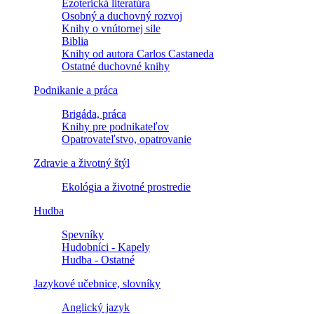
Ezoterická literatúra
Osobný a duchovný rozvoj
Knihy o vnútornej sile
Biblia
Knihy od autora Carlos Castaneda
Ostatné duchovné knihy
Podnikanie a práca
Brigáda, práca
Knihy pre podnikateľov
Opatrovateľstvo, opatrovanie
Zdravie a životný štýl
Ekológia a životné prostredie
Hudba
Spevníky
Hudobníci - Kapely
Hudba - Ostatné
Jazykové učebnice, slovníky
Anglický jazyk