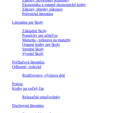
Zákony Slovenskej republiky
Ekonomika a ostatné ekonomické knihy
Zákony, zbierky zákonov
Právnická literatúra
Literatúra pre školy
Základné školy
Pomôcky pre učiteľov
Maturita - príprava na maturity
Ostatné knihy pre školy
Stredné školy
Vysoké školy
Počítačová literatúra
Odborné, vedecké
Rodičovstvo, výchova detí
Poézia
Knihy na voľný čas
Relaxačné omaľovánky
Duchovná literatúra