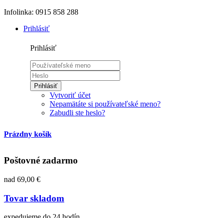
Infolinka: 0915 858 288
Prihlásiť
Prihlásiť
Prihlásiť
Vytvoriť účet
Nepamätáte si používateľské meno?
Zabudli ste heslo?
Prázdny košík
Poštovné zadarmo
nad 69,00 €
Tovar skladom
expedujeme do 24 hodín