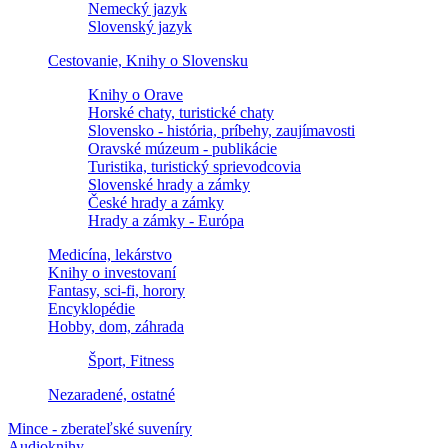
Nemecký jazyk
Slovenský jazyk
Cestovanie, Knihy o Slovensku
Knihy o Orave
Horské chaty, turistické chaty
Slovensko - história, príbehy, zaujímavosti
Oravské múzeum - publikácie
Turistika, turistický sprievodcovia
Slovenské hrady a zámky
České hrady a zámky
Hrady a zámky - Európa
Medicína, lekárstvo
Knihy o investovaní
Fantasy, sci-fi, horory
Encyklopédie
Hobby, dom, záhrada
Šport, Fitness
Nezaradené, ostatné
Mince - zberateľské suveníry
Audioknihy