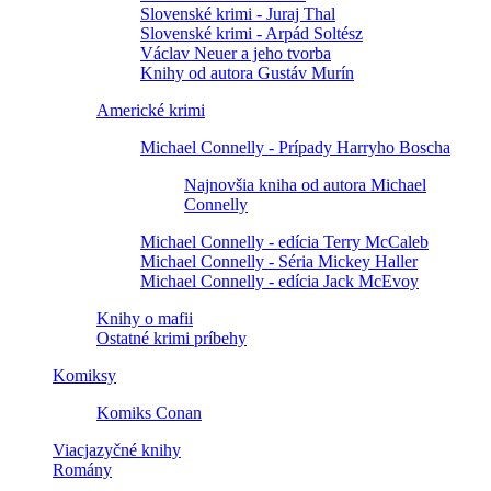
Slovenské krimi - Juraj Thal
Slovenské krimi - Arpád Soltész
Václav Neuer a jeho tvorba
Knihy od autora Gustáv Murín
Americké krimi
Michael Connelly - Prípady Harryho Boscha
Najnovšia kniha od autora Michael
Connelly
Michael Connelly - edícia Terry McCaleb
Michael Connelly - Séria Mickey Haller
Michael Connelly - edícia Jack McEvoy
Knihy o mafii
Ostatné krimi príbehy
Komiksy
Komiks Conan
Viacjazyčné knihy
Romány