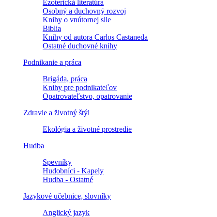
Ezoterická literatúra
Osobný a duchovný rozvoj
Knihy o vnútornej sile
Biblia
Knihy od autora Carlos Castaneda
Ostatné duchovné knihy
Podnikanie a práca
Brigáda, práca
Knihy pre podnikateľov
Opatrovateľstvo, opatrovanie
Zdravie a životný štýl
Ekológia a životné prostredie
Hudba
Spevníky
Hudobníci - Kapely
Hudba - Ostatné
Jazykové učebnice, slovníky
Anglický jazyk