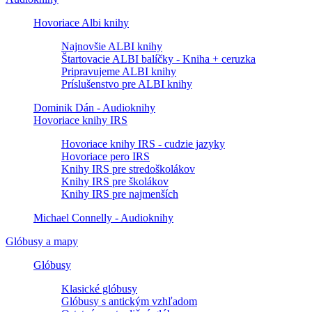
Hovoriace Albi knihy
Najnovšie ALBI knihy
Štartovacie ALBI balíčky - Kniha + ceruzka
Pripravujeme ALBI knihy
Príslušenstvo pre ALBI knihy
Dominik Dán - Audioknihy
Hovoriace knihy IRS
Hovoriace knihy IRS - cudzie jazyky
Hovoriace pero IRS
Knihy IRS pre stredoškolákov
Knihy IRS pre školákov
Knihy IRS pre najmenších
Michael Connelly - Audioknihy
Glóbusy a mapy
Glóbusy
Klasické glóbusy
Glóbusy s antickým vzhľadom