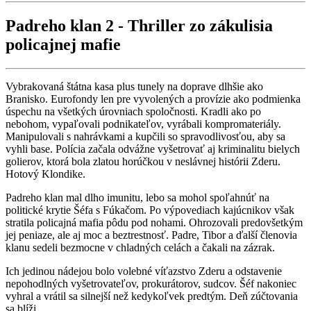
Padreho klan 2 - Thriller zo zákulisia
policajnej mafie
Vybrakovaná štátna kasa plus tunely na doprave dlhšie ako
Branisko. Eurofondy len pre vyvolených a provízie ako podmienka
úspechu na všetkých úrovniach spoločnosti. Kradli ako po
nebohom, vypaľovali podnikateľov, vyrábali kompromateriály.
Manipulovali s nahrávkami a kupčili so spravodlivosťou, aby sa
vyhli base. Polícia začala odvážne vyšetrovať aj kriminalitu bielych
golierov, ktorá bola zlatou horúčkou v neslávnej histórii Zderu.
Hotový Klondike.
Padreho klan mal dlho imunitu, lebo sa mohol spoľahnúť na
politické krytie Šéfa s Fúkačom. Po výpovediach kajúcnikov však
stratila policajná mafia pôdu pod nohami. Ohrozovali predovšetkým
jej peniaze, ale aj moc a beztrestnosť. Padre, Tibor a ďalší členovia
klanu sedeli bezmocne v chladných celách a čakali na zázrak.
Ich jedinou nádejou bolo volebné víťazstvo Zderu a odstavenie
nepohodlných vyšetrovateľov, prokurátorov, sudcov. Šéf nakoniec
vyhral a vrátil sa silnejší než kedykoľvek predtým. Deň zúčtovania
sa blíži…