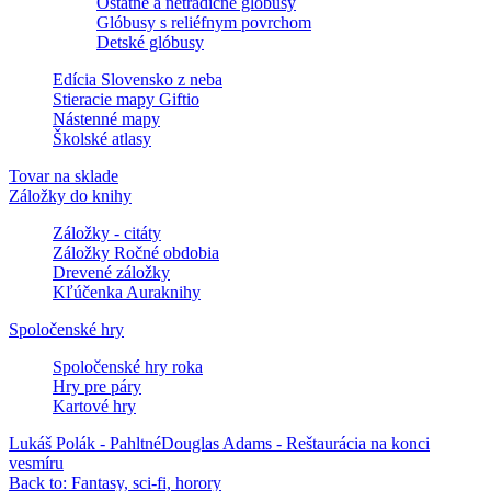
Ostatné a netradičné glóbusy
Glóbusy s reliéfnym povrchom
Detské glóbusy
Edícia Slovensko z neba
Stieracie mapy Giftio
Nástenné mapy
Školské atlasy
Tovar na sklade
Záložky do knihy
Záložky - citáty
Záložky Ročné obdobia
Drevené záložky
Kľúčenka Auraknihy
Spoločenské hry
Spoločenské hry roka
Hry pre páry
Kartové hry
Lukáš Polák - Pahltné
Douglas Adams - Reštaurácia na konci
vesmíru
Back to: Fantasy, sci-fi, horory