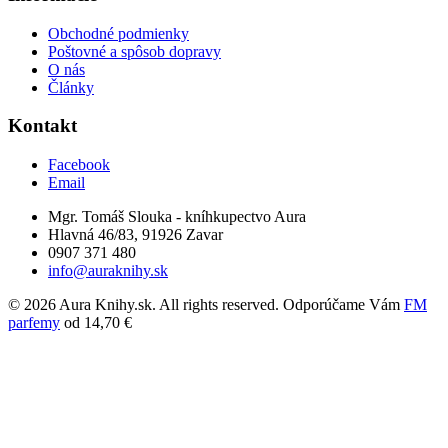
Obchodné podmienky
Poštovné a spôsob dopravy
O nás
Články
Kontakt
Facebook
Email
Mgr. Tomáš Slouka - kníhkupectvo Aura
Hlavná 46/83, 91926 Zavar
0907 371 480
info@auraknihy.sk
© 2026 Aura Knihy.sk.
All rights reserved. Odporúčame Vám
FM
parfemy
od 14,70 €