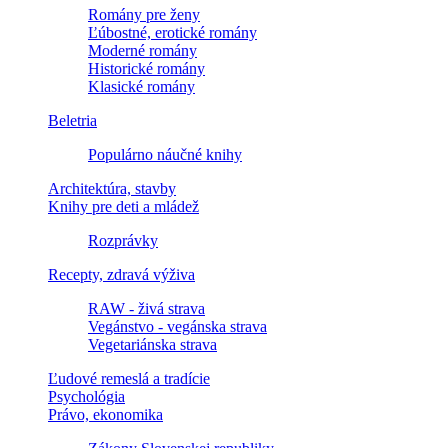
Romány pre ženy
Ľúbostné, erotické romány
Moderné romány
Historické romány
Klasické romány
Beletria
Populárno náučné knihy
Architektúra, stavby
Knihy pre deti a mládež
Rozprávky
Recepty, zdravá výživa
RAW - živá strava
Vegánstvo - vegánska strava
Vegetariánska strava
Ľudové remeslá a tradície
Psychológia
Právo, ekonomika