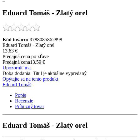
Eduard Tomáš - Zlatý orel
Kód tovaru:
9788085862898
Eduard Tomáš - Zlatý orel
13,63 €
Predajná cena po zľave
Predajná cena
13,59 €
Upozorniť ma
Doba dodania: Titul je aktuálne vypredaný
Opýtajte sa na tento produkt
Eduard Tomáš
Popis
Recenzie
Príbuzný tovar
Eduard Tomáš - Zlatý orel