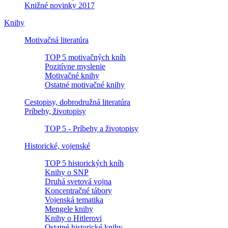
Knižné novinky 2017
Knihy
Motivačná literatúra
TOP 5 motivačných kníh
Pozitívne myslenie
Motivačné knihy
Ostatné motivačné knihy
Cestopisy, dobrodružná literatúra
Príbehy, životopisy
TOP 5 - Príbehy a životopisy
Historické, vojenské
TOP 5 historických kníh
Knihy o SNP
Druhá svetová vojna
Koncentračné tábory
Vojenská tematika
Mengele knihy
Knihy o Hitlerovi
Ostatné historické knihy