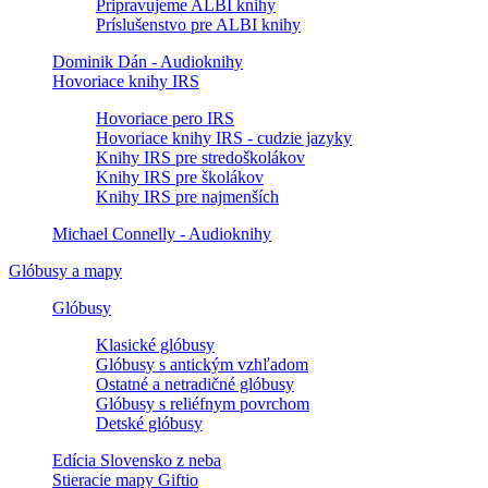
Pripravujeme ALBI knihy
Príslušenstvo pre ALBI knihy
Dominik Dán - Audioknihy
Hovoriace knihy IRS
Hovoriace pero IRS
Hovoriace knihy IRS - cudzie jazyky
Knihy IRS pre stredoškolákov
Knihy IRS pre školákov
Knihy IRS pre najmenších
Michael Connelly - Audioknihy
Glóbusy a mapy
Glóbusy
Klasické glóbusy
Glóbusy s antickým vzhľadom
Ostatné a netradičné glóbusy
Glóbusy s reliéfnym povrchom
Detské glóbusy
Edícia Slovensko z neba
Stieracie mapy Giftio