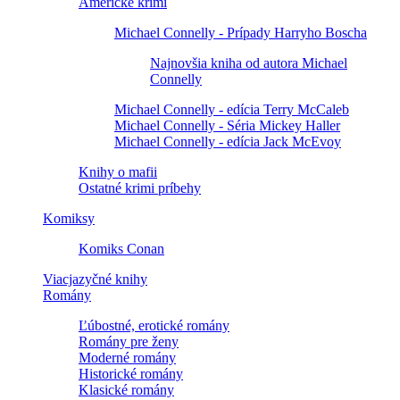
Americké krimi
Michael Connelly - Prípady Harryho Boscha
Najnovšia kniha od autora Michael
Connelly
Michael Connelly - edícia Terry McCaleb
Michael Connelly - Séria Mickey Haller
Michael Connelly - edícia Jack McEvoy
Knihy o mafii
Ostatné krimi príbehy
Komiksy
Komiks Conan
Viacjazyčné knihy
Romány
Ľúbostné, erotické romány
Romány pre ženy
Moderné romány
Historické romány
Klasické romány