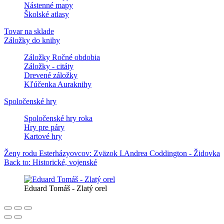
Nástenné mapy
Školské atlasy
Tovar na sklade
Záložky do knihy
Záložky Ročné obdobia
Záložky - citáty
Drevené záložky
Kľúčenka Auraknihy
Spoločenské hry
Spoločenské hry roka
Hry pre páry
Kartové hry
Ženy rodu Esterházyovcov: Zväzok I.
Andrea Coddington - Židovka
Back to: Historické, vojenské
Eduard Tomáš - Zlatý orel