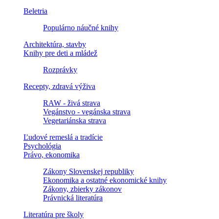
Beletria
Populárno náučné knihy
Architektúra, stavby
Knihy pre deti a mládež
Rozprávky
Recepty, zdravá výživa
RAW - živá strava
Vegánstvo - vegánska strava
Vegetariánska strava
Ľudové remeslá a tradície
Psychológia
Právo, ekonomika
Zákony Slovenskej republiky
Ekonomika a ostatné ekonomické knihy
Zákony, zbierky zákonov
Právnická literatúra
Literatúra pre školy