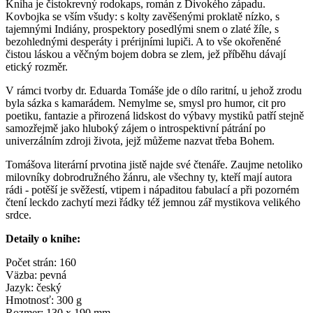
Kniha je čistokrevný rodokaps, román z Divokého západu.
Kovbojka se vším všudy: s kolty zavěšenými proklatě nízko, s
tajemnými Indiány, prospektory posedlými snem o zlaté žíle, s
bezohlednými desperáty i prérijními lupiči. A to vše okořeněné
čistou láskou a věčným bojem dobra se zlem, jež příběhu dávají
etický rozměr.
V rámci tvorby dr. Eduarda Tomáše jde o dílo raritní, u jehož zrodu
byla sázka s kamarádem. Nemylme se, smysl pro humor, cit pro
poetiku, fantazie a přirozená lidskost do výbavy mystiků patří stejně
samozřejmě jako hluboký zájem o introspektivní pátrání po
univerzálním zdroji života, jejž můžeme nazvat třeba Bohem.
Tomášova literární prvotina jistě najde své čtenáře. Zaujme netoliko
milovníky dobrodružného žánru, ale všechny ty, kteří mají autora
rádi - potěší je svěžestí, vtipem i nápaditou fabulací a při pozorném
čtení leckdo zachytí mezi řádky též jemnou zář mystikova velikého
srdce.
Detaily o knihe:
Počet strán: 160
Väzba: pevná
Jazyk: český
Hmotnosť: 300 g
Rozmer: 130 x 190 mm