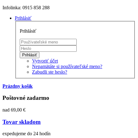
Infolinka: 0915 858 288
Prihlásiť
Prihlásiť
Prihlásiť
Vytvoriť účet
Nepamätáte si používateľské meno?
Zabudli ste heslo?
Prázdny košík
Poštovné zadarmo
nad 69,00 €
Tovar skladom
expedujeme do 24 hodín