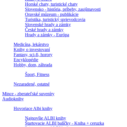
Horské chaty, turistické chaty
Slovensko - história, príbehy, zaujímavosti
Oravské múzeum - publikácie
Turistika, turistický sprievodcovia
Slovenské hrady a zámky
České hrady a zámky
Hrady a zámky - Európa
Medicína, lekárstvo
Knihy o investovaní
Fantasy, sci-fi, horory
Encyklopédie
Hobby, dom, záhrada
Šport, Fitness
Nezaradené, ostatné
Mince - zberateľské suveníry
Audioknihy
Hovoriace Albi knihy
Najnovšie ALBI knihy
Štartovacie ALBI balíčky - Kniha + ceruzka