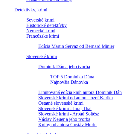
Detektívky, krimi
Severské krimi
Historické detektívky
Nemecké krimi
Francúzske krimi
Edícia Martin Servaz od Bernard Minier
Slovenské krimi
Dominik Dán a jeho tvorba
TOP 5 Dominika Dána
Najnovšia Dánovka
Limitovaná edícia kníh autora Dominik Dán
Slovenské krimi od autora Jozef Karika
Ostatné slovenské krimi
Slovenské krimi - Juraj Thal
Slovenské krimi - Arpád Soltész
Václav Neuer a jeho tvorba
Knihy od autora Gustáv Murín