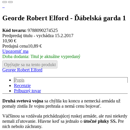
Georde Robert Elford - Ďábelská garda 1
Kód tovaru:
9788090274525
Predpredaj titulu - vychádza 15.2.2017
10,90 €
Predajná cena
10,89 €
Upozorniť ma
Doba dodania: Titul je aktuálne vypredaný
Opýtajte sa na tento produkt
George Robert Elford
Popis
Recenzie
Príbuzný tovar
Druhá svetová vojna
sa chýlila ku koncu a nemecká armáda už
pomaly zistila že vojnu prehrala a nemá cenu bojovať.
Väčšinou sa vzdávala prichádzajúcej ruskej armáde, ale rusi niekedy
nemali zľutovanie. Hlavne keď sa jednalo o
útočné pluky SS.
Pre
nich nebolo záchrany.