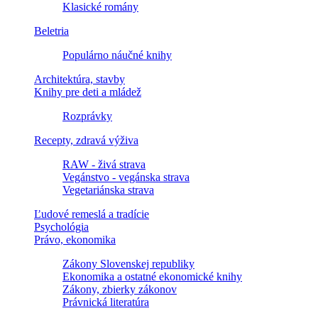
Klasické romány
Beletria
Populárno náučné knihy
Architektúra, stavby
Knihy pre deti a mládež
Rozprávky
Recepty, zdravá výživa
RAW - živá strava
Vegánstvo - vegánska strava
Vegetariánska strava
Ľudové remeslá a tradície
Psychológia
Právo, ekonomika
Zákony Slovenskej republiky
Ekonomika a ostatné ekonomické knihy
Zákony, zbierky zákonov
Právnická literatúra