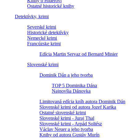
Knihy o Hitlerovi
Ostatné historické knihy
Detektívky, krimi
Severské krimi
Historické detektívky
Nemecké krimi
Francúzske krimi
Edícia Martin Servaz od Bernard Minier
Slovenské krimi
Dominik Dán a jeho tvorba
TOP 5 Dominika Dána
Najnovšia Dánovka
Limitovaná edícia kníh autora Dominik Dán
Slovenské krimi od autora Jozef Karika
Ostatné slovenské krimi
Slovenské krimi - Juraj Thal
Slovenské krimi - Arpád Soltész
Václav Neuer a jeho tvorba
Knihy od autora Gustáv Murín