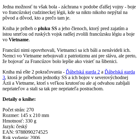
Jedna možnosť tu však bola - záchrana v podobe ďalšej vojny - boje
vo francúzskej cudzineckej légii, kde sa nikto nikoho nepýtal na
pôvod a dôvod, kto a prečo tam je.
Kniha je príbeh o
pluku SS
a jeho členoch, ktorý pred zajatím a
istou smrťou od ruských vojsk radšej zvolili francúzsku légiu a boje
vo
Vietname
.
Francúzi nimi opovrhovali, Vietnamci sa ich báli a nenávideli ich.
Nemci vo Vietname nebojovali z patriotizmu ani pre slávu, ale preto,
že bojovať za Francúzov bolo lepšie ako visieť na šibenici.
Kniha má ešte 2 pokračovania -
Ďábelská garda 2
a
Ďábelská garda
3
, ktorá je príbehom jednotky SS a ich bojov v severovýchodnej
Ázii a Vietname, ktorí s veľkou krutosťou ale aj odvahou zabíjali
nepriateľov a stali sa tak pre nepriateľa postrachom.
Detaily o knihe:
Počet strán: 270
Rozmer: 145 x 210 mm
Hmotnosť: 330 g
Jazyk: český
EAN: 9788090274525
Rok vydania: 2006