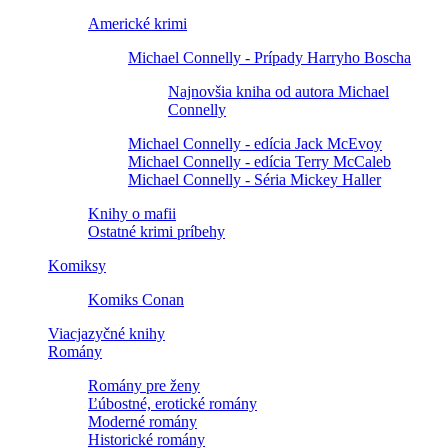
Americké krimi
Michael Connelly - Prípady Harryho Boscha
Najnovšia kniha od autora Michael
Connelly
Michael Connelly - edícia Jack McEvoy
Michael Connelly - edícia Terry McCaleb
Michael Connelly - Séria Mickey Haller
Knihy o mafii
Ostatné krimi príbehy
Komiksy
Komiks Conan
Viacjazyčné knihy
Romány
Romány pre ženy
Ľúbostné, erotické romány
Moderné romány
Historické romány