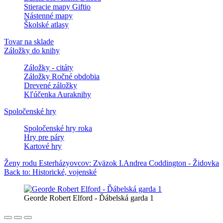
Stieracie mapy Giftio
Nástenné mapy
Školské atlasy
Tovar na sklade
Záložky do knihy
Záložky - citáty
Záložky Ročné obdobia
Drevené záložky
Kľúčenka Auraknihy
Spoločenské hry
Spoločenské hry roka
Hry pre páry
Kartové hry
Ženy rodu Esterházyovcov: Zväzok I.
Andrea Coddington - Židovka
Back to: Historické, vojenské
Georde Robert Elford - Ďábelská garda 1