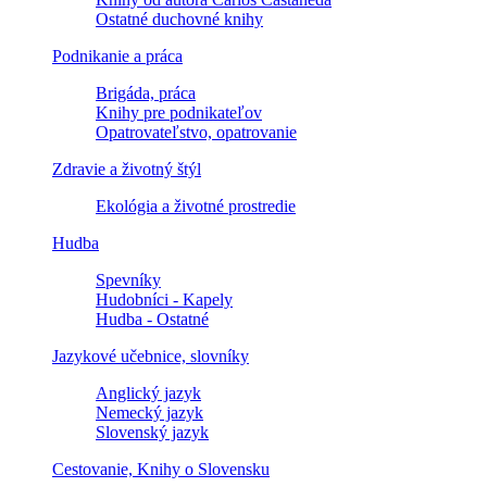
Ostatné duchovné knihy
Podnikanie a práca
Brigáda, práca
Knihy pre podnikateľov
Opatrovateľstvo, opatrovanie
Zdravie a životný štýl
Ekológia a životné prostredie
Hudba
Spevníky
Hudobníci - Kapely
Hudba - Ostatné
Jazykové učebnice, slovníky
Anglický jazyk
Nemecký jazyk
Slovenský jazyk
Cestovanie, Knihy o Slovensku