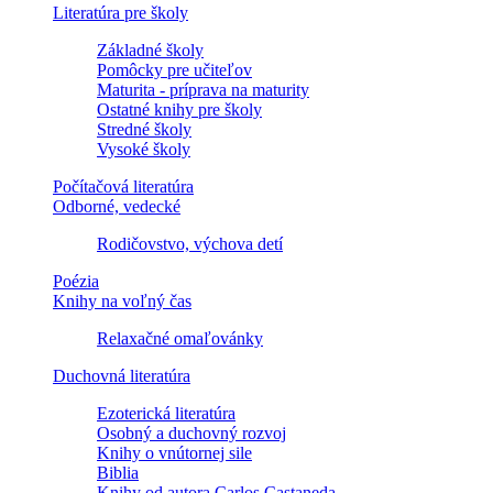
Literatúra pre školy
Základné školy
Pomôcky pre učiteľov
Maturita - príprava na maturity
Ostatné knihy pre školy
Stredné školy
Vysoké školy
Počítačová literatúra
Odborné, vedecké
Rodičovstvo, výchova detí
Poézia
Knihy na voľný čas
Relaxačné omaľovánky
Duchovná literatúra
Ezoterická literatúra
Osobný a duchovný rozvoj
Knihy o vnútornej sile
Biblia
Knihy od autora Carlos Castaneda