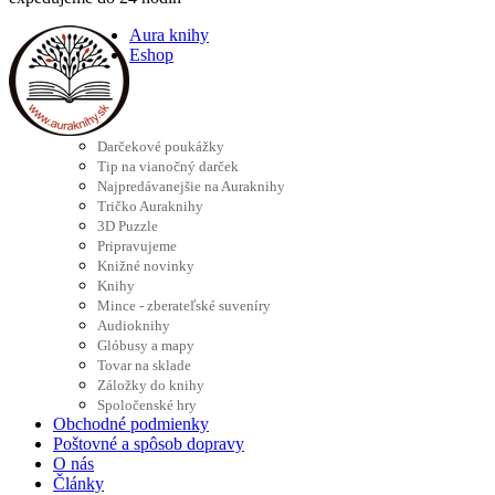
Aura knihy
Eshop
Darčekové poukážky
Tip na vianočný darček
Najpredávanejšie na Auraknihy
Tričko Auraknihy
3D Puzzle
Pripravujeme
Knižné novinky
Knihy
Mince - zberateľské suveníry
Audioknihy
Glóbusy a mapy
Tovar na sklade
Záložky do knihy
Spoločenské hry
Obchodné podmienky
Poštovné a spôsob dopravy
O nás
Články