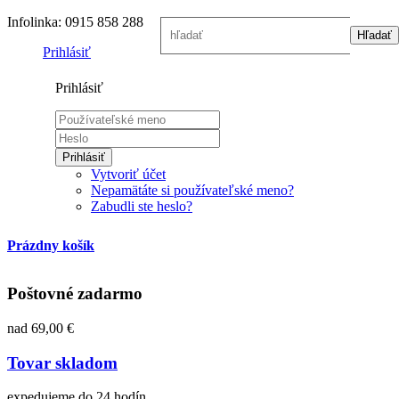
Infolinka: 0915 858 288
Prihlásiť
Prihlásiť
Prihlásiť
Vytvoriť účet
Nepamätáte si používateľské meno?
Zabudli ste heslo?
Prázdny košík
Poštovné zadarmo
nad 69,00 €
Tovar skladom
expedujeme do 24 hodín