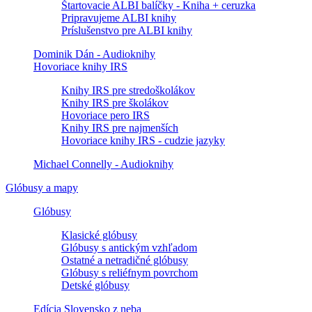
Štartovacie ALBI balíčky - Kniha + ceruzka
Pripravujeme ALBI knihy
Príslušenstvo pre ALBI knihy
Dominik Dán - Audioknihy
Hovoriace knihy IRS
Knihy IRS pre stredoškolákov
Knihy IRS pre školákov
Hovoriace pero IRS
Knihy IRS pre najmenších
Hovoriace knihy IRS - cudzie jazyky
Michael Connelly - Audioknihy
Glóbusy a mapy
Glóbusy
Klasické glóbusy
Glóbusy s antickým vzhľadom
Ostatné a netradičné glóbusy
Glóbusy s reliéfnym povrchom
Detské glóbusy
Edícia Slovensko z neba