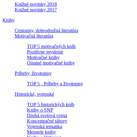
Knižné novinky 2018
Knižné novinky 2017
Knihy
Cestopisy, dobrodružná literatúra
Motivačná literatúra
TOP 5 motivačných kníh
Pozitívne myslenie
Motivačné knihy
Ostatné motivačné knihy
Príbehy, životopisy
TOP 5 - Príbehy a životopisy
Historické, vojenské
TOP 5 historických kníh
Knihy o SNP
Druhá svetová vojna
Koncentračné tábory
Vojenská tematika
Mengele knihy