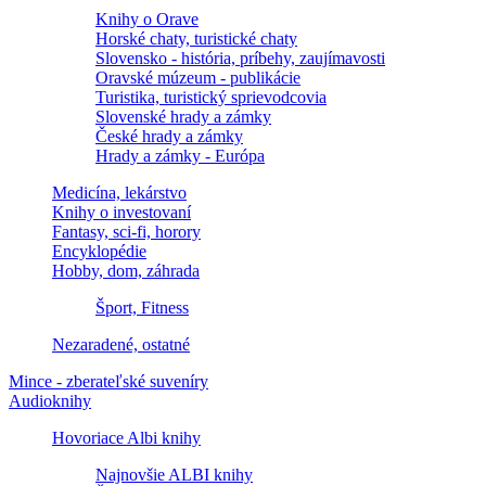
Knihy o Orave
Horské chaty, turistické chaty
Slovensko - história, príbehy, zaujímavosti
Oravské múzeum - publikácie
Turistika, turistický sprievodcovia
Slovenské hrady a zámky
České hrady a zámky
Hrady a zámky - Európa
Medicína, lekárstvo
Knihy o investovaní
Fantasy, sci-fi, horory
Encyklopédie
Hobby, dom, záhrada
Šport, Fitness
Nezaradené, ostatné
Mince - zberateľské suveníry
Audioknihy
Hovoriace Albi knihy
Najnovšie ALBI knihy