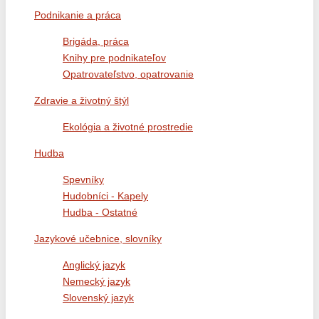
Podnikanie a práca
Brigáda, práca
Knihy pre podnikateľov
Opatrovateľstvo, opatrovanie
Zdravie a životný štýl
Ekológia a životné prostredie
Hudba
Spevníky
Hudobníci - Kapely
Hudba - Ostatné
Jazykové učebnice, slovníky
Anglický jazyk
Nemecký jazyk
Slovenský jazyk