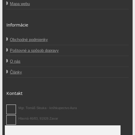
Mapa webu
Informácie
Obchodné podmienky
Poštovné a spôsob dopravy
O nás
Články
Kontakt
Mgr. Tomáš Slouka - kníhkupectvo Aura
Hlavná 46/83, 91926 Zavar
0907 371 480