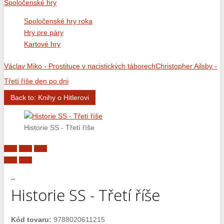
Spoločenské hry
Spoločenské hry roka
Hry pre páry
Kartové hry
Václav Miko - Prostituce v nacistických táborech
Christopher Ailsby -
Třetí říše den po dni
Back to: Knihy o Hitlerovi
Historie SS - Třetí říše
Historie SS - Třetí říše
Kód tovaru:
9788020611215