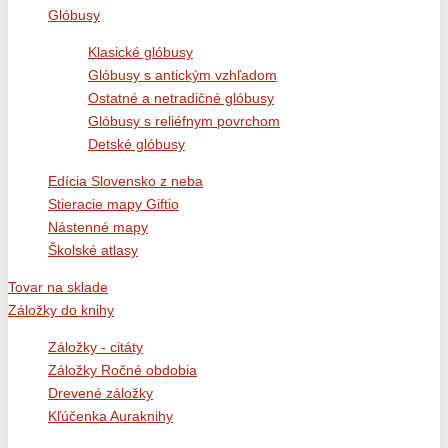
Glóbusy
Klasické glóbusy
Glóbusy s antickým vzhľadom
Ostatné a netradičné glóbusy
Glóbusy s reliéfnym povrchom
Detské glóbusy
Edícia Slovensko z neba
Stieracie mapy Giftio
Nástenné mapy
Školské atlasy
Tovar na sklade
Záložky do knihy
Záložky - citáty
Záložky Ročné obdobia
Drevené záložky
Kľúčenka Auraknihy