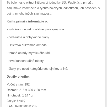
To bolo heslo elitnej Hitlerovej jednotky SS. Publikácia prináša
zaujímavé informácie o týchto bojových jednotkách, ich nasadení v
boji a mnoho iných zaujímavosti.
Kniha prináša informácie o:
- vytváraní neprekonateľnej policajnej sile
- podvratné a dobyvačné plány
- Hitlerova súkromná armáda
- temné obrady mystického rádu
- prvé koncentračné tábory
- školy pre novú kategóriu dôstojníkov a iné.
Detaily o knihe:
Počet strán: 192
Rozmer: 215 x 300 x 20 mm
Hmotnosť: 1 147 g
Jazyk: český
EAN: 9788020611215