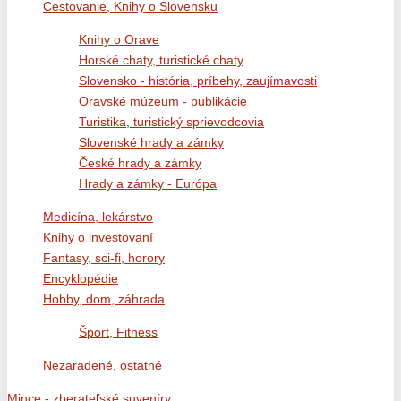
Cestovanie, Knihy o Slovensku
Knihy o Orave
Horské chaty, turistické chaty
Slovensko - história, príbehy, zaujímavosti
Oravské múzeum - publikácie
Turistika, turistický sprievodcovia
Slovenské hrady a zámky
České hrady a zámky
Hrady a zámky - Európa
Medicína, lekárstvo
Knihy o investovaní
Fantasy, sci-fi, horory
Encyklopédie
Hobby, dom, záhrada
Šport, Fitness
Nezaradené, ostatné
Mince - zberateľské suveníry