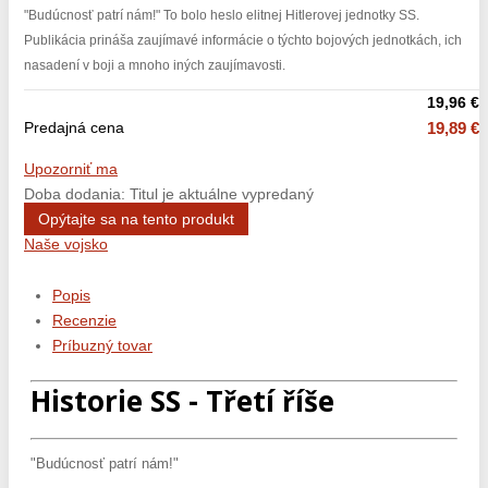
"Budúcnosť patrí nám!" To bolo heslo elitnej Hitlerovej jednotky SS.
Publikácia prináša zaujímavé informácie o týchto bojových jednotkách, ich
nasadení v boji a mnoho iných zaujímavosti.
19,96 €
Predajná cena
19,89 €
Upozorniť ma
Doba dodania: Titul je aktuálne vypredaný
Opýtajte sa na tento produkt
Naše vojsko
Popis
Recenzie
Príbuzný tovar
Historie SS - Třetí říše
"Budúcnosť patrí nám!"