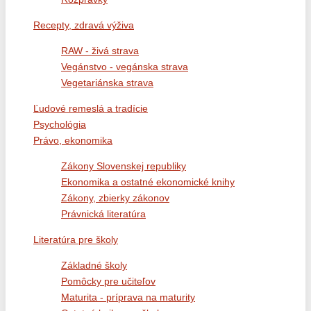
Recepty, zdravá výživa
RAW - živá strava
Vegánstvo - vegánska strava
Vegetariánska strava
Ľudové remeslá a tradície
Psychológia
Právo, ekonomika
Zákony Slovenskej republiky
Ekonomika a ostatné ekonomické knihy
Zákony, zbierky zákonov
Právnická literatúra
Literatúra pre školy
Základné školy
Pomôcky pre učiteľov
Maturita - príprava na maturity