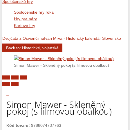
Spoločenské hry
Spoločenské hry roka
Hry pre páry
Kartové hry
Dvojčatá z Osvienčimu
Ivan Mrva - Historický kalendár Slovensko
Back to: Historické, vojenské
Simon Mawer - Skleněný pokoj (s filmovou obálkou)
Simon Mawer - Skleněný
pokoj (s filmovou obálkou)
Kód tovaru:
9788074737763