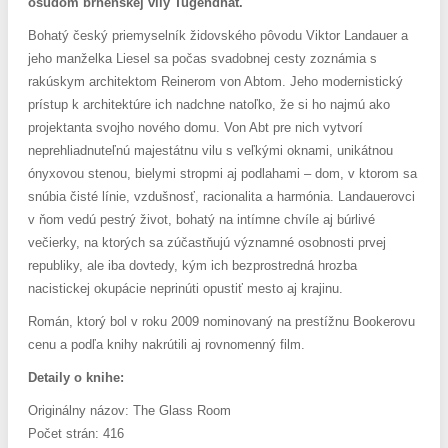
osudom brnenskej vily Tugendhat.
Bohatý český priemyselník židovského pôvodu Viktor Landauer a
jeho manželka Liesel sa počas svadobnej cesty zoznámia s
rakúskym architektom Reinerom von Abtom. Jeho modernistický
prístup k architektúre ich nadchne natoľko, že si ho najmú ako
projektanta svojho nového domu. Von Abt pre nich vytvorí
neprehliadnuteľnú majestátnu vilu s veľkými oknami, unikátnou
ónyxovou stenou, bielymi stropmi aj podlahami – dom, v ktorom sa
snúbia čisté línie, vzdušnosť, racionalita a harmónia. Landauerovci
v ňom vedú pestrý život, bohatý na intímne chvíle aj búrlivé
večierky, na ktorých sa zúčastňujú významné osobnosti prvej
republiky, ale iba dovtedy, kým ich bezprostredná hrozba
nacistickej okupácie neprinúti opustiť mesto aj krajinu.
Román, ktorý bol v roku 2009 nominovaný na prestížnu Bookerovu
cenu a podľa knihy nakrútili aj rovnomenný film.
Detaily o knihe:
Originálny názov: The Glass Room
Počet strán: 416