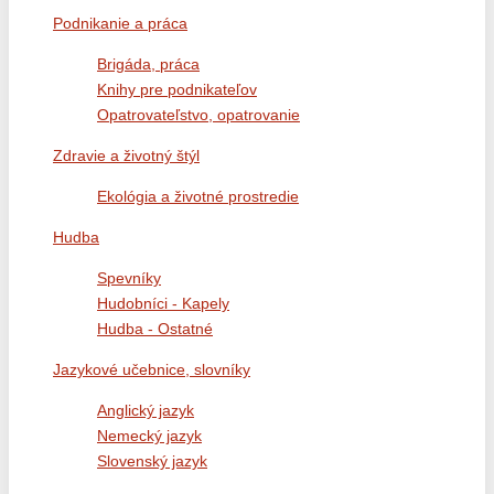
Podnikanie a práca
Brigáda, práca
Knihy pre podnikateľov
Opatrovateľstvo, opatrovanie
Zdravie a životný štýl
Ekológia a životné prostredie
Hudba
Spevníky
Hudobníci - Kapely
Hudba - Ostatné
Jazykové učebnice, slovníky
Anglický jazyk
Nemecký jazyk
Slovenský jazyk