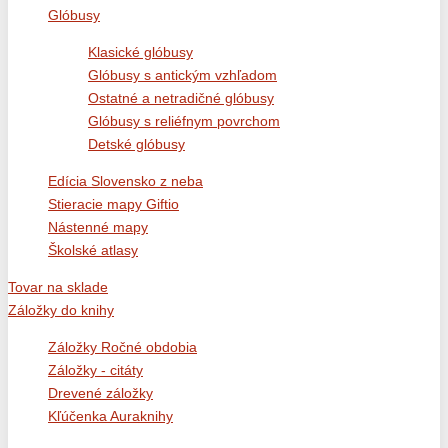
Glóbusy
Klasické glóbusy
Glóbusy s antickým vzhľadom
Ostatné a netradičné glóbusy
Glóbusy s reliéfnym povrchom
Detské glóbusy
Edícia Slovensko z neba
Stieracie mapy Giftio
Nástenné mapy
Školské atlasy
Tovar na sklade
Záložky do knihy
Záložky Ročné obdobia
Záložky - citáty
Drevené záložky
Kľúčenka Auraknihy