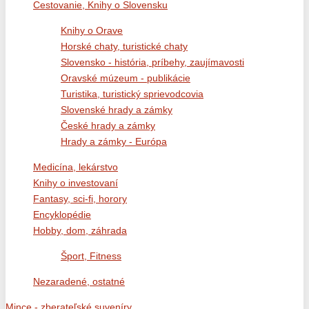
Cestovanie, Knihy o Slovensku
Knihy o Orave
Horské chaty, turistické chaty
Slovensko - história, príbehy, zaujímavosti
Oravské múzeum - publikácie
Turistika, turistický sprievodcovia
Slovenské hrady a zámky
České hrady a zámky
Hrady a zámky - Európa
Medicína, lekárstvo
Knihy o investovaní
Fantasy, sci-fi, horory
Encyklopédie
Hobby, dom, záhrada
Šport, Fitness
Nezaradené, ostatné
Mince - zberateľské suveníry