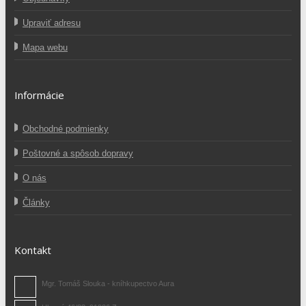
Upraviť adresu
Mapa webu
Informácie
Obchodné podmienky
Poštovné a spôsob dopravy
O nás
Články
Kontakt
Mgr. Tomáš Slouka - kníhkupectvo Aura