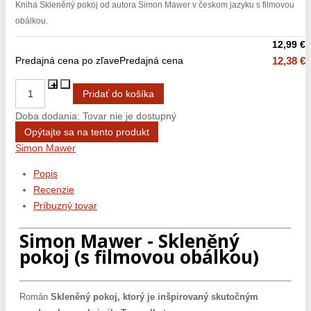
Kniha Skleněný pokoj od autora Simon Mawer v českom jazyku s filmovou
obálkou.
12,99 €
Predajná cena po zľave
Predajná cena
12,38 €
Doba dodania: Tovar nie je dostupný
Opýtajte sa na tento produkt
Simon Mawer
Popis
Recenzie
Príbuzný tovar
Simon Mawer - Skleněný
pokoj (s filmovou obálkou)
Román
Skleněný pokoj, ktorý je inšpirovaný skutočným