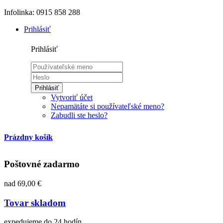
Infolinka: 0915 858 288
Prihlásiť
Prihlásiť
Prihlásiť
Vytvoriť účet
Nepamätáte si používateľské meno?
Zabudli ste heslo?
Prázdny košík
Poštovné zadarmo
nad 69,00 €
Tovar skladom
expedujeme do 24 hodín