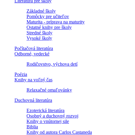
Literatúra pre školy
Základné školy
Pomôcky pre učiteľov
Maturita - príprava na maturity
Ostatné knihy pre školy
Stredné školy
Vysoké školy
Počítačová literatúra
Odborné, vedecké
Rodičovstvo, výchova detí
Poézia
Knihy na voľný čas
Relaxačné omaľovánky
Duchovná literatúra
Ezoterická literatúra
Osobný a duchovný rozvoj
Knihy o vnútornej sile
Biblia
Knihy od autora Carlos Castaneda