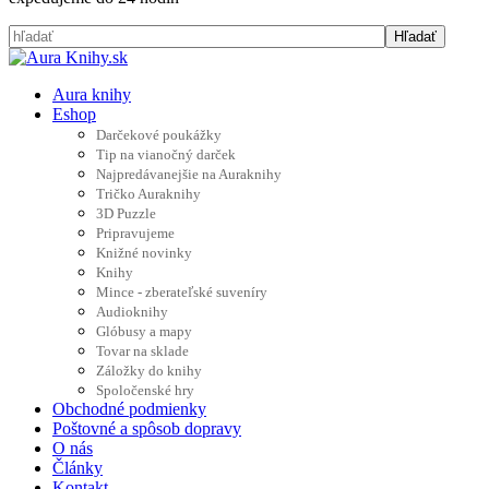
Aura knihy
Eshop
Darčekové poukážky
Tip na vianočný darček
Najpredávanejšie na Auraknihy
Tričko Auraknihy
3D Puzzle
Pripravujeme
Knižné novinky
Knihy
Mince - zberateľské suveníry
Audioknihy
Glóbusy a mapy
Tovar na sklade
Záložky do knihy
Spoločenské hry
Obchodné podmienky
Poštovné a spôsob dopravy
O nás
Články
Kontakt