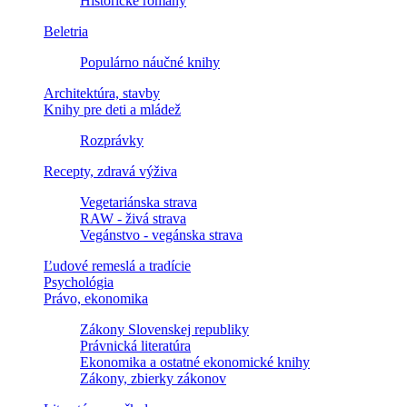
Historické romány
Beletria
Populárno náučné knihy
Architektúra, stavby
Knihy pre deti a mládež
Rozprávky
Recepty, zdravá výživa
Vegetariánska strava
RAW - živá strava
Vegánstvo - vegánska strava
Ľudové remeslá a tradície
Psychológia
Právo, ekonomika
Zákony Slovenskej republiky
Právnická literatúra
Ekonomika a ostatné ekonomické knihy
Zákony, zbierky zákonov