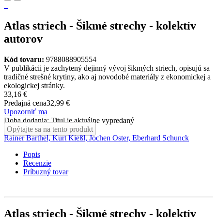
Atlas striech - Šikmé strechy - kolektív
autorov
Kód tovaru:
9788088905554
V publikácii je zachytený dejinný vývoj šikmých striech, opisujú sa
tradičné strešné krytiny, ako aj novodobé materiály z ekonomickej a
ekologickej stránky.
33,16 €
Predajná cena
32,99 €
Upozorniť ma
Doba dodania: Titul je aktuálne vypredaný
Opýtajte sa na tento produkt
Rainer Barthel, Kurt Kießl, Jochen Oster, Eberhard Schunck
Popis
Recenzie
Príbuzný tovar
Atlas striech - Šikmé strechy - kolektív