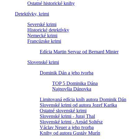
Ostatné historické knihy
Detektívky, krimi
Severské krimi
Historické detektívky
Nemecké krimi
Francúzske krimi
Edícia Martin Servaz od Bernard Minier
Slovenské krimi
Dominik Dán a jeho tvorba
TOP 5 Dominika Dána
Najnovšia Dánovka
Limitovaná edícia kníh autora Dominik Dán
Slovenské krimi od autora Jozef Karika
Ostatné slovenské krimi
Slovenské krimi - Juraj Thal
Slovenské krimi - Arpád Soltész
Václav Neuer a jeho tvorba
Knihy od autora Gustáv Murín