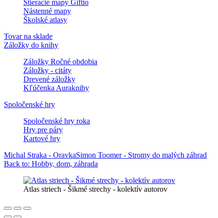
Stieracie mapy Giftio
Nástenné mapy
Školské atlasy
Tovar na sklade
Záložky do knihy
Záložky Ročné obdobia
Záložky - citáty
Drevené záložky
Kľúčenka Auraknihy
Spoločenské hry
Spoločenské hry roka
Hry pre páry
Kartové hry
Michal Straka - Oravka
Simon Toomer - Stromy do malých záhrad
Back to: Hobby, dom, záhrada
Atlas striech - Šikmé strechy - kolektív autorov