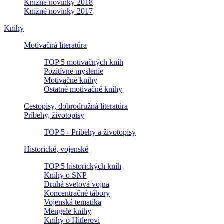
Knižné novinky 2018
Knižné novinky 2017
Knihy
Motivačná literatúra
TOP 5 motivačných kníh
Pozitívne myslenie
Motivačné knihy
Ostatné motivačné knihy
Cestopisy, dobrodružná literatúra
Príbehy, životopisy
TOP 5 - Príbehy a životopisy
Historické, vojenské
TOP 5 historických kníh
Knihy o SNP
Druhá svetová vojna
Koncentračné tábory
Vojenská tematika
Mengele knihy
Knihy o Hitlerovi