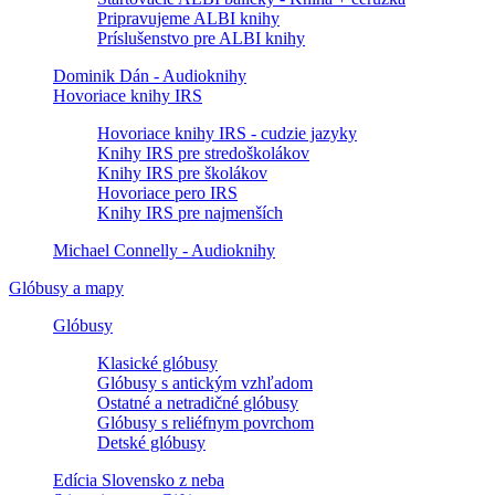
Pripravujeme ALBI knihy
Príslušenstvo pre ALBI knihy
Dominik Dán - Audioknihy
Hovoriace knihy IRS
Hovoriace knihy IRS - cudzie jazyky
Knihy IRS pre stredoškolákov
Knihy IRS pre školákov
Hovoriace pero IRS
Knihy IRS pre najmenších
Michael Connelly - Audioknihy
Glóbusy a mapy
Glóbusy
Klasické glóbusy
Glóbusy s antickým vzhľadom
Ostatné a netradičné glóbusy
Glóbusy s reliéfnym povrchom
Detské glóbusy
Edícia Slovensko z neba