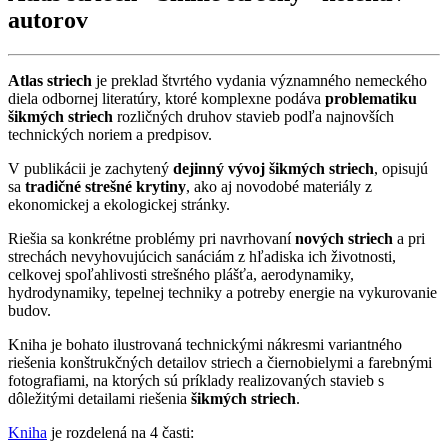
autorov
Atlas striech
je preklad štvrtého vydania významného nemeckého
diela odbornej literatúry, ktoré komplexne podáva
problematiku
šikmých striech
rozličných druhov stavieb podľa najnovších
technických noriem a predpisov.
V publikácii je zachytený
dejinný vývoj šikmých striech
, opisujú
sa
tradičné strešné krytiny
, ako aj novodobé materiály z
ekonomickej a ekologickej stránky.
Riešia sa konkrétne problémy pri navrhovaní
nových striech
a pri
strechách nevyhovujúcich sanáciám z hľadiska ich životnosti,
celkovej spoľahlivosti strešného plášťa, aerodynamiky,
hydrodynamiky, tepelnej techniky a potreby energie na vykurovanie
budov.
Kniha je bohato ilustrovaná technickými nákresmi variantného
riešenia konštrukčných detailov striech a čiernobielymi a farebnými
fotografiami, na ktorých sú príklady realizovaných stavieb s
dôležitými detailami riešenia
šikmých striech
.
Kniha
je rozdelená na 4 časti: