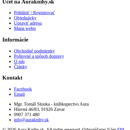
Účet na Auraknihy.sk
Prihlásiť / Registrovať
Objednávky
Upraviť adresu
Mapa webu
Informácie
Obchodné podmienky
Poštovné a spôsob dopravy
O nás
Články
Kontakt
Facebook
Email
Mgr. Tomáš Slouka - kníhkupectvo Aura
Hlavná 46/83, 91926 Zavar
0907 371 480
info@auraknihy.sk
© 2026 Aura Knihy.sk.
All rights reserved. Odporúčame Vám
FM