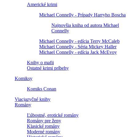
Americké krimi
Michael Connelly - Prípady Harryho Boscha
Najnovšia kniha od autora Michael
Connelly
Michael Connelly - edícia Terry McCaleb
Michael Connelly - Séria Mickey Haller
Michael Connelly - edícia Jack McEvoy
Knihy o mafii
Ostatné krimi príbehy
Komiksy
Komiks Conan
Viacjazyčné knihy
Romány
Ľúbostné, erotické romány
Romány pre ženy
Klasické romány
Moderné romány