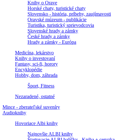
Knihy o Orave
Horské chaty, turistické chaty
Slovensko - história, príbehy, zaujímavosti
Oravské múzeum - publikácie
Turistika, turistický sprievodcovia
Slovenské hrady a zámky
České hrady a zámky
Hrady a zámky - Európa
Medicína, lekárstvo
Knihy o investovaní
Fantasy, sci-fi, horory
Encyklopédie
Hobby, dom, záhrada
Šport, Fitness
Nezaradené, ostatné
Mince - zberateľské suveníry
Audioknihy
Hovoriace Albi knihy
Najnovšie ALBI knihy
Štartovacie ALBI balíčky - Kniha + ceruzka