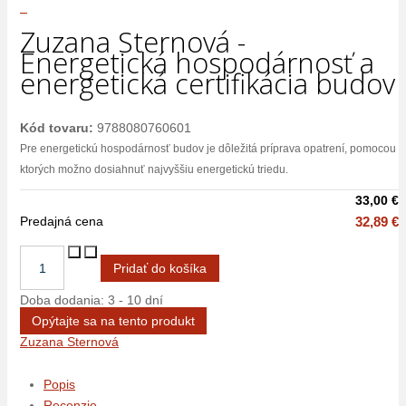
Zuzana Sternová -
Energetická hospodárnosť a
energetická certifikácia budov
Kód tovaru:
9788080760601
Pre energetickú hospodárnosť budov je dôležitá príprava opatrení, pomocou
ktorých možno dosiahnuť najvyššiu energetickú triedu.
33,00 €
Predajná cena
32,89 €
Doba dodania: 3 - 10 dní
Opýtajte sa na tento produkt
Zuzana Sternová
Popis
Recenzie