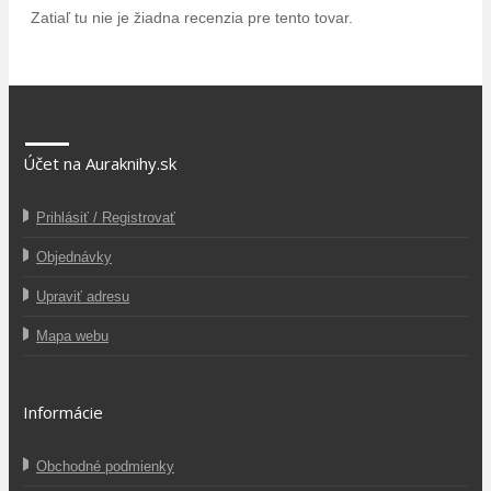
Zatiaľ tu nie je žiadna recenzia pre tento tovar.
Účet na Auraknihy.sk
Prihlásiť / Registrovať
Objednávky
Upraviť adresu
Mapa webu
Informácie
Obchodné podmienky