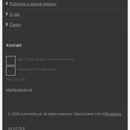
Poštovné a spôsob dopravy
O nás
Články
Kontakt
Mgr. Tomáš Slouka - kníhkupectvo Aura
Hlavná 46/83, 91926 Zavar
0907 371 480
info@auraknihy.sk
© 2026 Aura Knihy.sk.
All rights reserved. Odporúčame Vám
FM parfemy
od 14,70 €