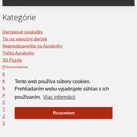
Kategórie
Darčekové poukážky
Tip na vianočný darček
Najpredávanejšie na Auraknihy
Tričko Auraknihy
3D Puzzle
Pripravujeme
Knižné novinky
Knihy
Tento web používa súbory cookies.
Mince - zberateľské suveníry
Prehliadaním webu vyjadrujete súhlas s ich
Audioknihy
používaním.
Viac informácii
Glóbusy a mapy
Tovar na sklade
Rozumiem
Záložky do knihy
Spoločenské hry