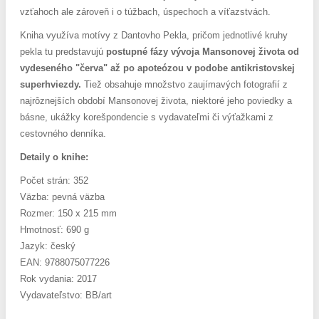
vzťahoch ale zároveň i o túžbach, úspechoch a víťazstvách.
Kniha využíva motívy z Dantovho Pekla, pričom jednotlivé kruhy
pekla tu predstavujú
postupné fázy vývoja Mansonovej života od
vydeseného "červa" až po apoteózou v podobe antikristovskej
superhviezdy.
Tiež obsahuje množstvo zaujímavých fotografií z
najrôznejších období Mansonovej života, niektoré jeho poviedky a
básne, ukážky korešpondencie s vydavateľmi či výťažkami z
cestovného denníka.
Detaily o knihe:
Počet strán: 352
Väzba: pevná väzba
Rozmer: 150 x 215 mm
Hmotnosť: 690 g
Jazyk: český
EAN: 9788075077226
Rok vydania: 2017
Vydavateľstvo: BB/art