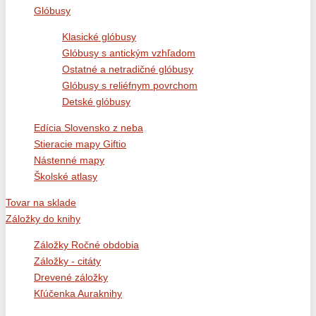
Glóbusy
Klasické glóbusy
Glóbusy s antickým vzhľadom
Ostatné a netradičné glóbusy
Glóbusy s reliéfnym povrchom
Detské glóbusy
Edícia Slovensko z neba
Stieracie mapy Giftio
Nástenné mapy
Školské atlasy
Tovar na sklade
Záložky do knihy
Záložky Ročné obdobia
Záložky - citáty
Drevené záložky
Kľúčenka Auraknihy