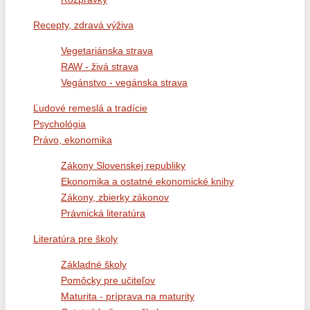
Recepty, zdravá výživa
Vegetariánska strava
RAW - živá strava
Vegánstvo - vegánska strava
Ľudové remeslá a tradície
Psychológia
Právo, ekonomika
Zákony Slovenskej republiky
Ekonomika a ostatné ekonomické knihy
Zákony, zbierky zákonov
Právnická literatúra
Literatúra pre školy
Základné školy
Pomôcky pre učiteľov
Maturita - príprava na maturity