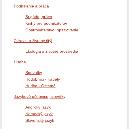
Podnikanie a práca
Brigáda, práca
Knihy pre podnikateľov
Opatrovateľstvo, opatrovanie
Zdravie a životný štýl
Ekológia a životné prostredie
Hudba
Spevníky
Hudobníci - Kapely
Hudba - Ostatné
Jazykové učebnice, slovníky
Anglický jazyk
Nemecký jazyk
Slovenský jazyk