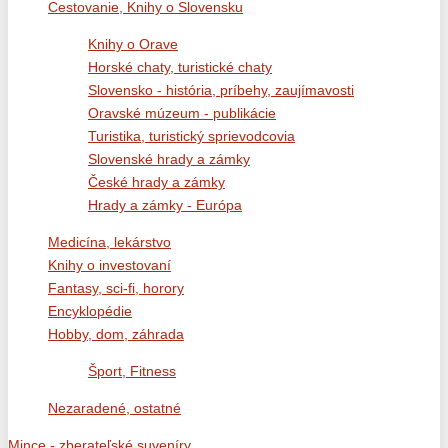
Cestovanie, Knihy o Slovensku
Knihy o Orave
Horské chaty, turistické chaty
Slovensko - história, príbehy, zaujímavosti
Oravské múzeum - publikácie
Turistika, turistický sprievodcovia
Slovenské hrady a zámky
České hrady a zámky
Hrady a zámky - Európa
Medicína, lekárstvo
Knihy o investovaní
Fantasy, sci-fi, horory
Encyklopédie
Hobby, dom, záhrada
Šport, Fitness
Nezaradené, ostatné
Mince - zberateľské suveníry