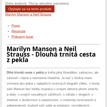
Doba dodania: Titul je aktuálne vypredaný
Opýtajte sa na tento produkt
Marilyn Manson a Neil Strauss
Popis
Recenzie
Príbuzný tovar
Marilyn Manson a Neil
Strauss - Dlouhá trnitá cesta
z pekla
Dlhá tŕnistá cesta z pekla
je kniha plná škandálov, sarkazmu, ale
zároveň i vtipná a nesmierne čitateľná. Je tiež v širokej miere
vnímaná ako jedna z najlepších rockových biografií vôbec, v ktorej
sám Manson bez hanby rozpráva o svojom detstve plnom strachu
a obáv, o svojich sexuálnych zážitkoch, o záľube v drogách, o
stretnutí s okultizmom a satanizmom, o vnútornej rozorvanosti a
sebanenávisti, krutosti voči sebe aj ostatným, rozvrátených