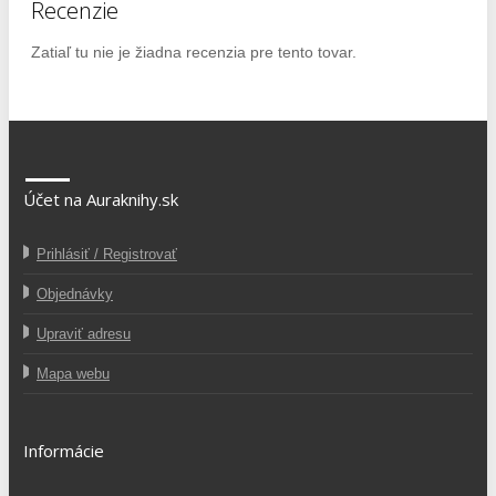
Recenzie
Zatiaľ tu nie je žiadna recenzia pre tento tovar.
Účet na Auraknihy.sk
Prihlásiť / Registrovať
Objednávky
Upraviť adresu
Mapa webu
Informácie