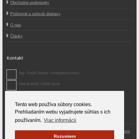
Obchodné podmienky
Poštovné a spôsob dopravy
O nás
Články
Kontakt
Mgr. Tomáš Slouka - kníhkupectvo Aura
Hlavná 46/83, 91926 Zavar
0907 371 480
Tento web používa súbory cookies.
info@auraknihy.sk
Prehliadaním webu vyjadrujete súhlas s ich
používaním.
Viac informácii
© 2026 Aura Knihy.sk.
All rights reserved. Odporúčame Vám
FM parfemy
Rozumiem